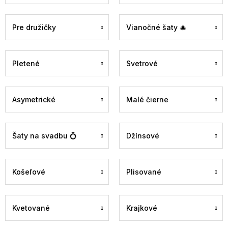
Pre družičky
Vianočné šaty 🎄
Pletené
Svetrové
Asymetrické
Malé čierne
Šaty na svadbu 💍
Džínsové
Košeľové
Plisované
Kvetované
Krajkové