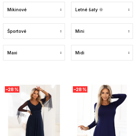
Mikinové
Letné šaty 🌞
Športové
Mini
Maxi
Midi
V
–28 %
–28 %
ý
p
i
s
p
r
o