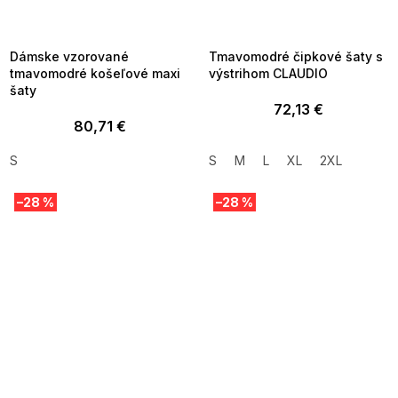
MMER35:35:EUR:P:f!2026-
G_SUMMER35:35:EUR:P:f!2026-
8-04-09:01,2026-08-10-
08-04-09:01,2026-08-10-
09:00
09:00
Dámske vzorované
Tmavomodré čipkové šaty s
tmavomodré košeľové maxi
výstrihom CLAUDIO
šaty
72,13 €
80,71 €
S
S
M
L
XL
2XL
–28 %
–28 %