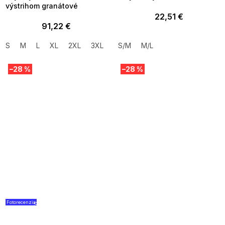
výstrihom granátové
22,51 €
91,22 €
S
M
L
XL
2XL
3XL
S/M
M/L
–28 %
–28 %
Fotorecenzia
SUMMER SALE -35% ?
SUMMER SALE -35% ?
G_SUMMER35:35:EUR:P:f!2026-
G_SUMMER35:35:EUR:P:f!2026-
08-04-09:01,2026-08-10-
08-04-09:01,2026-08-10-
09:00
09:00