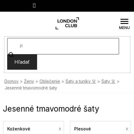
Prejsť
na
obsah
Hľadať
Domov
Ženy
Oblečenie
Šaty a tuniky 👗
Šaty 👗
Jesenné tmavomodré šaty
Jesenné tmavomodré šaty
Koženkové
Plesové