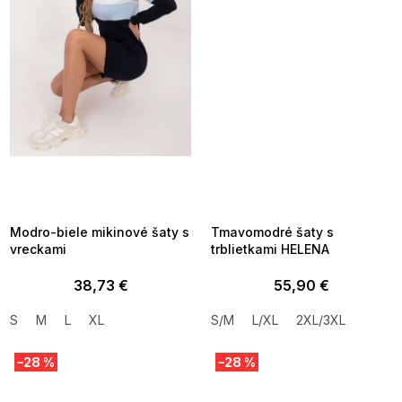
SUMMER SALE -35% ?
SUMMER SALE -35% ?
MMER35:35:EUR:P:f!2026-
G_SUMMER35:35:EUR:P:f!2026-
8-04-09:01,2026-08-10-
08-04-09:01,2026-08-10-
09:00
09:00
Modro-biele mikinové šaty s
Tmavomodré šaty s
vreckami
trblietkami HELENA
38,73 €
55,90 €
S
M
L
XL
S/M
L/XL
2XL/3XL
–28 %
–28 %