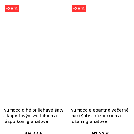
–28 %
–28 %
SUMMER SALE -35% ?
SUMMER SALE -35% ?
MMER35:35:EUR:P:f!2026-
G_SUMMER35:35:EUR:P:f!2026-
8-04-09:01,2026-08-10-
08-04-09:01,2026-08-10-
09:00
09:00
Numoco dlhé priliehavé šaty
Numoco elegantné večerné
s kopertovým výstrihom a
maxi šaty s rázporkom a
rázporkom granátové
ružami granátové
49,22 €
91,22 €