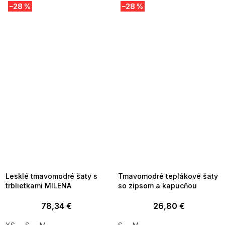
–28 %
–28 %
SUMMER SALE -35% ?
SUMMER SALE -35% ?
MMER35:35:EUR:P:f!2026-
G_SUMMER35:35:EUR:P:f!2026-
8-04-09:01,2026-08-10-
08-04-09:01,2026-08-10-
09:00
09:00
Lesklé tmavomodré šaty s
Tmavomodré teplákové šaty
trblietkami MILENA
so zipsom a kapucňou
78,34 €
26,80 €