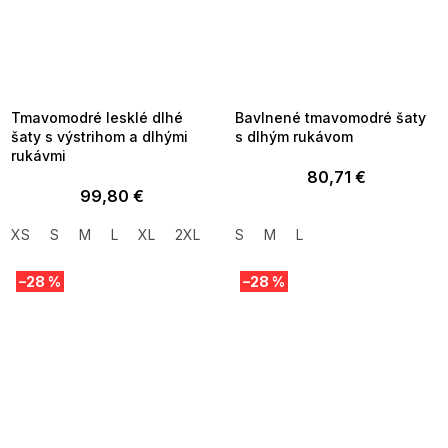
SUMMER SALE -35% ?
SUMMER SALE -35% ?
MMER35:35:EUR:P:f!2026-
G_SUMMER35:35:EUR:P:f!2026-
8-04-09:01,2026-08-10-
08-04-09:01,2026-08-10-
09:00
09:00
Tmavomodré lesklé dlhé
Bavlnené tmavomodré šaty
šaty s výstrihom a dlhými
s dlhým rukávom
rukávmi
80,71 €
99,80 €
XS
S
M
L
XL
2XL
3XL
S
M
L
–28 %
–28 %