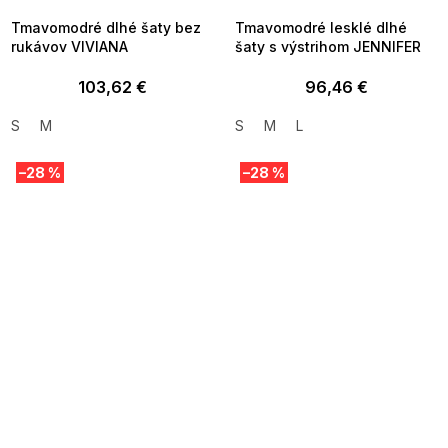
Tmavomodré dlhé šaty bez
Tmavomodré lesklé dlhé
rukávov VIVIANA
šaty s výstrihom JENNIFER
103,62 €
96,46 €
S
M
S
M
L
–28 %
–28 %
SUMMER SALE -35% ?
SUMMER SALE -35% ?