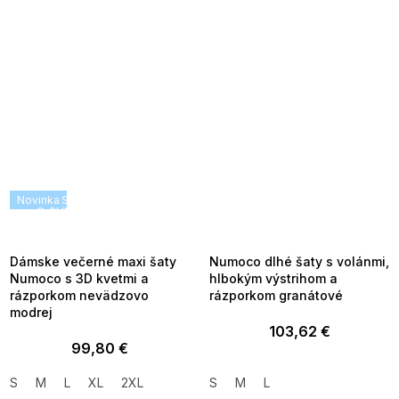
Novinka
SUMMER SALE -35% ?
SUMMER SALE -35% ?
G_SUMMER35:35:EUR:P:f!2026-
G_SUMMER35:35:EUR:P:f!2026-
08-04-09:01,2026-08-10-
08-04-09:01,2026-08-10-
09:00
09:00
Dámske večerné maxi šaty
Numoco dlhé šaty s volánmi,
Numoco s 3D kvetmi a
hlbokým výstrihom a
rázporkom nevädzovo
rázporkom granátové
modrej
103,62 €
99,80 €
S
M
L
XL
2XL
S
M
L