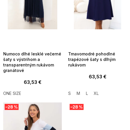
d
u
k
t
o
v
SUMMER SALE -35% ?
SUMMER SALE -35% ?
MMER35:35:EUR:P:f!2026-
G_SUMMER35:35:EUR:P:f!2026-
8-04-09:01,2026-08-10-
08-04-09:01,2026-08-10-
09:00
09:00
Numoco dlhé lesklé večerné
Tmavomodré pohodlné
šaty s výstrihom a
trapézové šaty s dlhým
transparentným rukávom
rukávom
granátové
63,53 €
63,53 €
ONE SIZE
S
M
L
XL
–28 %
–28 %