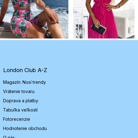
Z
á
p
ä
t
London Club A-Z
i
Magazín: Nosí trendy
e
Vrátenie tovaru
Doprava a platby
Tabuľka veľkostí
Fotorecenzie
Hodnotenie obchodu
O nás