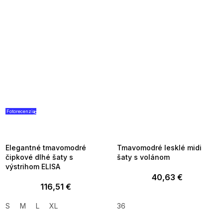
Fotorecenzia
SUMMER SALE -35% ?
SUMMER SALE -35% ?
G_SUMMER35:35:EUR:P:f!2026-
G_SUMMER35:35:EUR:P:f!2026-
08-04-09:01,2026-08-10-
08-04-09:01,2026-08-10-
09:00
09:00
Elegantné tmavomodré
Tmavomodré lesklé midi
čipkové dlhé šaty s
šaty s volánom
výstrihom ELISA
40,63 €
116,51 €
S
M
L
XL
36