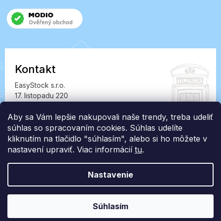
Kontakt
EasyStock s.r.o.
17. listopadu 220
549 41 Červený Kostelec
IČ: 07727402, DIČ: CZ07727402
Aby sa Vám lepšie nakupovali naše trendy, treba udeliť
súhlas so spracovaním cookies. Súhlas udelíte
info@londonclub.sk
kliknutím na tlačidlo "súhlasím", alebo si ho môžete v
nastavení upraviť. Viac informácií
tu
.
Nastavenie
Vytvoril Shoptet Premium
Súhlasím
Copyright 2026
LondonClub.sk
. Všetky práva vyhradené.