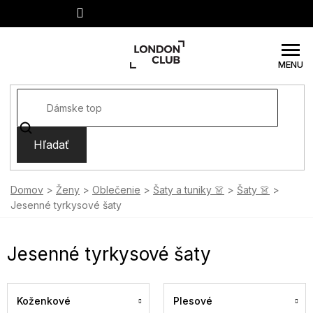
Prejsť
na
obsah
Hľadať
Domov
Ženy
Oblečenie
Šaty a tuniky 👗
Šaty 👗
Jesenné tyrkysové šaty
Jesenné tyrkysové šaty
Koženkové
Plesové