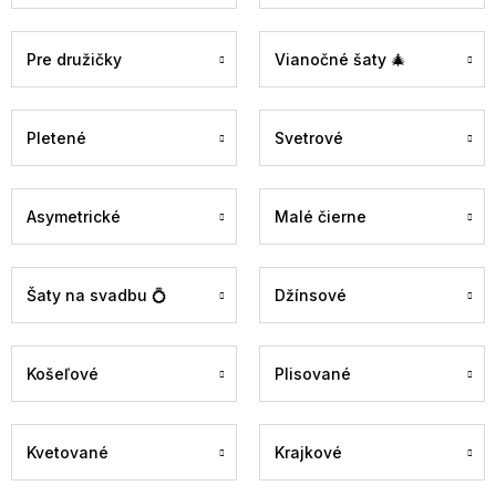
Pre družičky
Vianočné šaty 🎄
Pletené
Svetrové
Asymetrické
Malé čierne
Šaty na svadbu 💍
Džínsové
Košeľové
Plisované
Kvetované
Krajkové