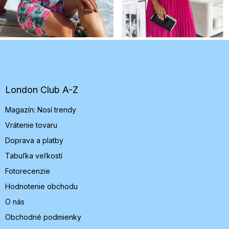
Z
á
p
ä
t
London Club A-Z
i
Magazín: Nosí trendy
e
Vrátenie tovaru
Doprava a platby
Tabuľka veľkostí
Fotorecenzie
Hodnotenie obchodu
O nás
Obchodné podmienky