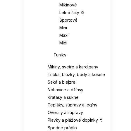
Mikinové
Letné šaty 🌞
Športové
Mini
Maxi
Midi
Tuniky
Mikiny, svetre a kardigany
Tričká, blúzky, body a košele
Saká a blejzre
Nohavice a džínsy
Kraťasy a sukne
Tepláky, súpravy a legíny
Overaly a súpravy
Plavky a plážové doplnky 👙
Spodné prádlo