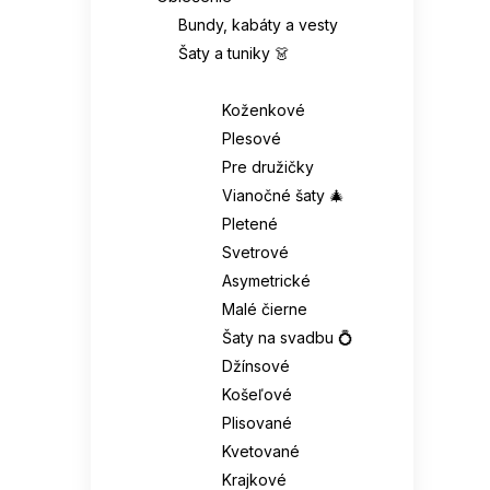
Bundy, kabáty a vesty
Šaty a tuniky 👗
Šaty 👗
Koženkové
Plesové
Pre družičky
Vianočné šaty 🎄
Pletené
Svetrové
Asymetrické
Malé čierne
Šaty na svadbu 💍
Džínsové
Košeľové
Plisované
Kvetované
Krajkové