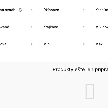
 na svadbu 💍
Džínsové
Košeľo
ované
Krajkové
Mikino
tové
Mini
Maxi
Produkty ešte len pripr