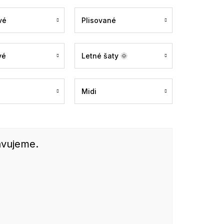
vé
Plisované
vé
Letné šaty 🌞
Midi
avujeme.