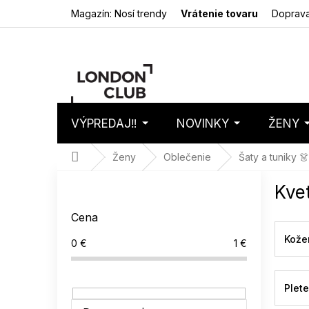
Prejsť
Magazín: Nosí trendy
Vrátenie tovaru
Doprava
na
obsah
VÝPREDAJ‼️
NOVINKY
ŽENY
Nákupný
Prázdny 
košík
Domov
Ženy
Oblečenie
Šaty a tuniky 👗
B
Kve
o
č
Cena
n
ý
Kože
0
€
1
€
p
a
n
Plet
e