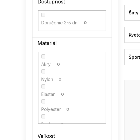
Dostupnosť
l
Šaty
Doručenie 3-5 dní
0
Kvet
Materiál
Špor
Akryl
0
Nylon
0
Elastan
0
Polyester
0
Bavlna
0
Veľkosť
Polyamid
0