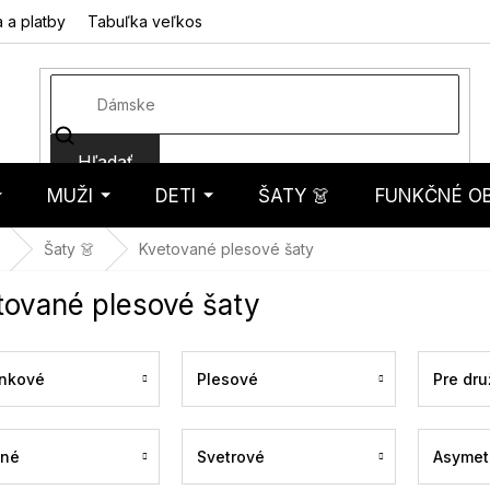
 a platby
Tabuľka veľkostí
Fotorecenzie
Hodnotenie obcho
Hľadať
MUŽI
DETI
ŠATY 👗
FUNKČNÉ OB
košík
Šaty 👗
Kvetované plesové šaty
tované plesové šaty
nkové
Plesové
Pre dru
ené
Svetrové
Asymet