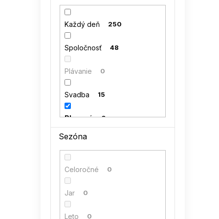
42
0
kocula
0
Každý deň
250
44
0
LENITIF
0
Spoločnosť
48
46
0
MiniMom by TESSITA
0
Plávanie
0
48
0
NUMERO
0
Svadba
15
NUMOCO
0
Plesové
0
Sezóna
PAMUK LINE
0
RELEVANCE
0
Celoročné
0
RUE PARIS
0
Jar
0
SUBLEVEL
0
Leto
0