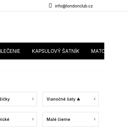
du
O nás
Obchodné podmienky
Podmienky ochrany osobný
info@londonclub.cz
LEČENIE
KAPSULOVÝ ŠATNÍK
MATCHY MATC
žičky
Vianočné šaty 🎄
rické
Malé čierne