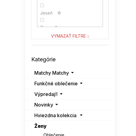
VENATON
0
Jeseň
0
VITON
0
Zima
0
VYMAZAŤ FILTRE
Preskočiť
Kategórie
kategórie
Matchy Matchy
Funkčné oblečenie
Výpredaj‼️
Novinky
Hviezdna kolekcia
Ženy
Oblečenie