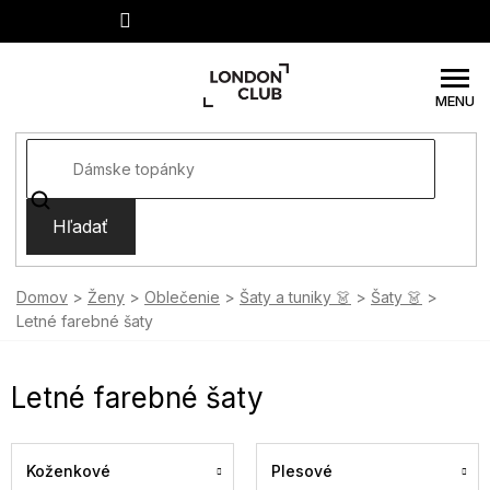
Prejsť
na
obsah
Hľadať
Domov
Ženy
Oblečenie
Šaty a tuniky 👗
Šaty 👗
Letné farebné šaty
Letné farebné šaty
Koženkové
Plesové