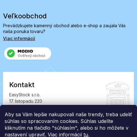
Veľkoobchod
Prevádzkujete kamenný obchod alebo e-shop a zaujala Vás
naša ponuka tovaru?
Viac informácií
Kontakt
EasyStock s.r.o.
17. listopadu 220
549 41 Červený Kostelec
Aby sa Vám lepšie nakupovali naše trendy, treba udeliť
IČ: 07727402, DIČ: CZ07727402
súhlas so spracovaním cookies. Súhlas udelíte
info@londonclub.sk
kliknutím na tlačidlo "súhlasím", alebo si ho môžete v
nastavení upraviť. Viac informácií
tu
.