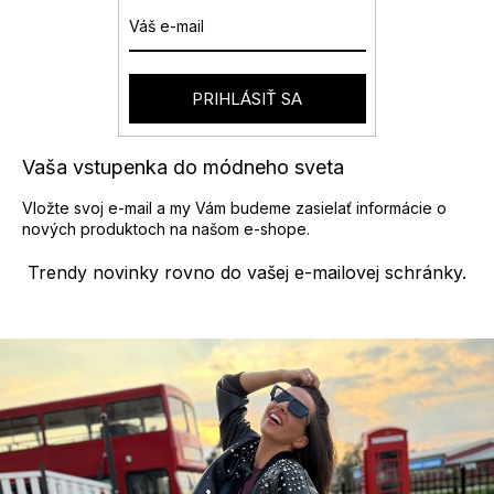
c
i
e
p
r
PRIHLÁSIŤ SA
v
k
y
Vaša vstupenka do módneho sveta
v
ý
Vložte svoj e-mail a my Vám budeme zasielať informácie o
p
nových produktoch na našom e-shope.
i
s
Trendy novinky rovno do vašej e-mailovej schránky.
u