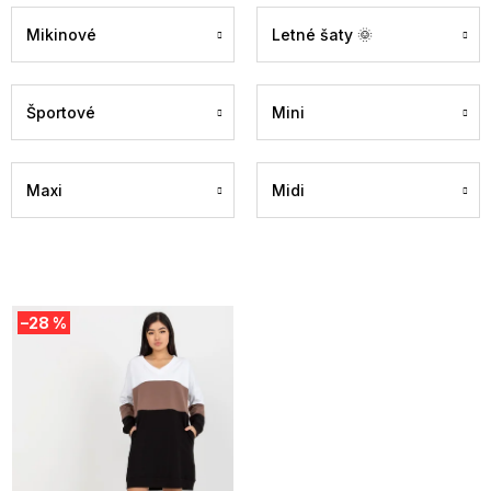
Mikinové
Letné šaty 🌞
Športové
Mini
Maxi
Midi
V
–28 %
ý
p
i
s
p
r
o