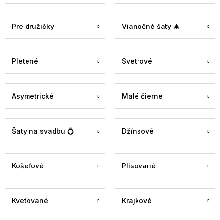
Pre družičky
Vianočné šaty 🎄
Pletené
Svetrové
Asymetrické
Malé čierne
Šaty na svadbu 💍
Džínsové
Košeľové
Plisované
Kvetované
Krajkové