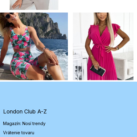
Z
á
p
ä
t
London Club A-Z
i
Magazín: Nosí trendy
e
Vrátenie tovaru