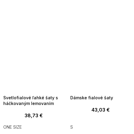
SUMMER SALE -35% ?
SUMMER SALE -35% ?
MMER35:35:EUR:P:f!2026-
G_SUMMER35:35:EUR:P:f!2026-
8-04-09:01,2026-08-10-
08-04-09:01,2026-08-10-
09:00
09:00
Svetlofialové ľahké šaty s
Dámske fialové šaty
háčkovaným lemovaním
43,03 €
38,73 €
ONE SIZE
S