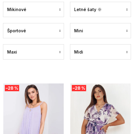
Mikinové
Letné šaty 🌞
Športové
Mini
Maxi
Midi
V
–28 %
–28 %
ý
p
i
s
p
r
o