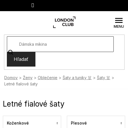
Prejsť
na
obsah
Hľadať
Domov
Ženy
Oblečenie
Šaty a tuniky 👗
Šaty 👗
Letné fialové šaty
Letné fialové šaty
Koženkové
Plesové