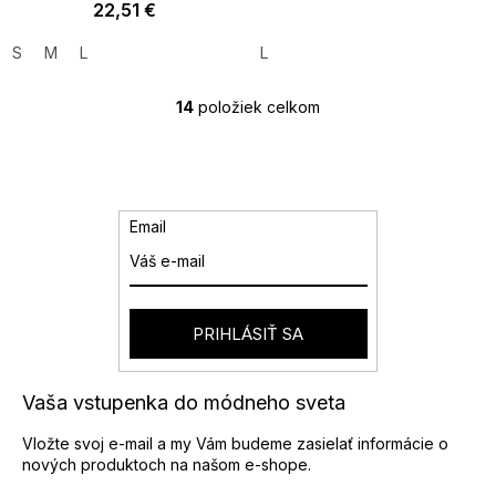
22,51 €
S
M
L
L
14
položiek celkom
O
v
l
á
d
a
Email
c
i
e
p
r
PRIHLÁSIŤ SA
v
k
y
Vaša vstupenka do módneho sveta
v
ý
Vložte svoj e-mail a my Vám budeme zasielať informácie o
p
nových produktoch na našom e-shope.
i
s