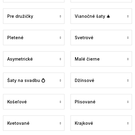
Pre družičky
Vianočné šaty 🎄
Pletené
Svetrové
Asymetrické
Malé čierne
Šaty na svadbu 💍
Džínsové
Košeľové
Plisované
Kvetované
Krajkové