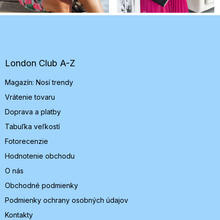
Z
á
p
ä
t
London Club A-Z
i
Magazín: Nosí trendy
e
Vrátenie tovaru
Doprava a platby
Tabuľka veľkostí
Fotorecenzie
Hodnotenie obchodu
O nás
Obchodné podmienky
Podmienky ochrany osobných údajov
Kontakty