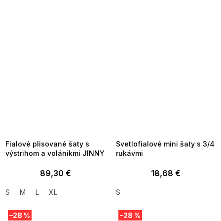
SUMMER SALE -35% ?
SUMMER SALE -35% ?
MMER35:35:EUR:P:f!2026-
G_SUMMER35:35:EUR:P:f!2026-
8-04-09:01,2026-08-10-
08-04-09:01,2026-08-10-
09:00
09:00
Fialové plisované šaty s
Svetlofialové mini šaty s 3/4
výstrihom a volánikmi JINNY
rukávmi
89,30 €
18,68 €
S
M
L
XL
S
–28 %
–28 %