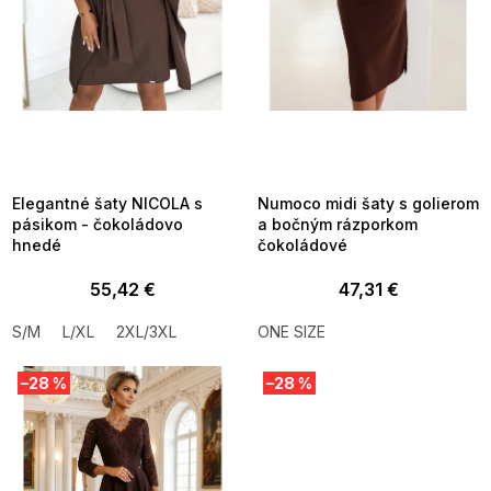
d
u
k
t
o
v
SUMMER SALE -35% ?
SUMMER SALE -35% ?
MMER35:35:EUR:P:f!2026-
G_SUMMER35:35:EUR:P:f!2026-
8-04-09:01,2026-08-10-
08-04-09:01,2026-08-10-
09:00
09:00
Elegantné šaty NICOLA s
Numoco midi šaty s golierom
pásikom - čokoládovo
a bočným rázporkom
hnedé
čokoládové
55,42 €
47,31 €
S/M
L/XL
2XL/3XL
ONE SIZE
–28 %
–28 %