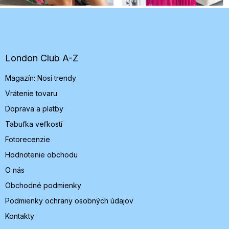
Z
á
p
ä
t
London Club A-Z
i
Magazín: Nosí trendy
e
Vrátenie tovaru
Doprava a platby
Tabuľka veľkostí
Fotorecenzie
Hodnotenie obchodu
O nás
Obchodné podmienky
Podmienky ochrany osobných údajov
Kontakty