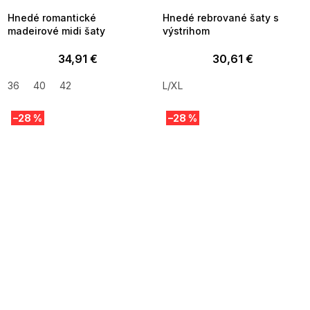
Hnedé romantické
Hnedé rebrované šaty s
madeirové midi šaty
výstrihom
34,91 €
30,61 €
36
40
42
L/XL
–28 %
–28 %
SUMMER SALE -35% ?
SUMMER SALE -35% ?