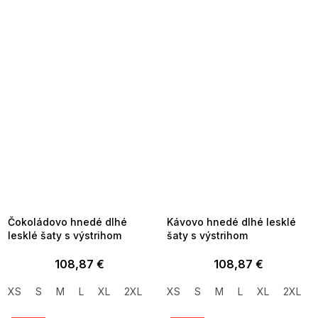
SUMMER SALE -35% ?
SUMMER SALE -35% ?
MMER35:35:EUR:P:f!2026-
G_SUMMER35:35:EUR:P:f!2026-
8-04-09:01,2026-08-10-
08-04-09:01,2026-08-10-
09:00
09:00
Čokoládovo hnedé dlhé
Kávovo hnedé dlhé lesklé
lesklé šaty s výstrihom
šaty s výstrihom
108,87 €
108,87 €
XS
S
M
L
XL
2XL
3XL
XS
S
M
L
XL
2XL