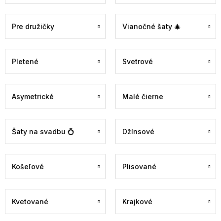
Pre družičky
Vianočné šaty 🎄
Pletené
Svetrové
Asymetrické
Malé čierne
Šaty na svadbu 💍
Džínsové
Košeľové
Plisované
Kvetované
Krajkové