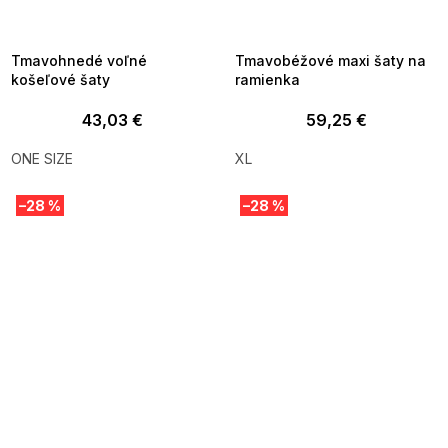
MMER35:35:EUR:P:f!2026-
G_SUMMER35:35:EUR:P:f!2026-
8-04-09:01,2026-08-10-
08-04-09:01,2026-08-10-
09:00
09:00
Tmavohnedé voľné
Tmavobéžové maxi šaty na
košeľové šaty
ramienka
43,03 €
59,25 €
ONE SIZE
XL
–28 %
–28 %