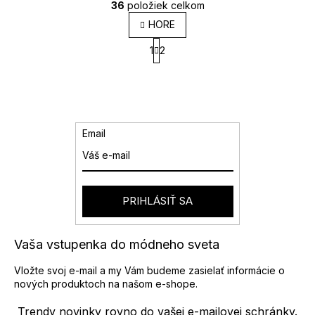
36
položiek celkom
O
HORE
v
S
l
1
2
t
á
r
d
á
a
n
k
c
o
i
v
e
Email
a
p
n
r
i
v
e
k
y
PRIHLÁSIŤ SA
v
ý
p
Vaša vstupenka do módneho sveta
i
s
Vložte svoj e-mail a my Vám budeme zasielať informácie o
u
nových produktoch na našom e-shope.
Trendy novinky rovno do vašej e-mailovej schránky.