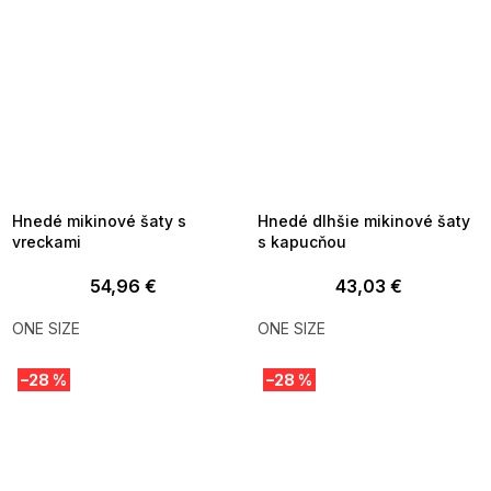
SUMMER SALE -35% ?
SUMMER SALE -35% ?
MMER35:35:EUR:P:f!2026-
G_SUMMER35:35:EUR:P:f!2026-
8-04-09:01,2026-08-10-
08-04-09:01,2026-08-10-
09:00
09:00
Hnedé mikinové šaty s
Hnedé dlhšie mikinové šaty
vreckami
s kapucňou
54,96 €
43,03 €
ONE SIZE
ONE SIZE
–28 %
–28 %