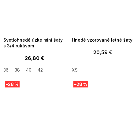
SUMMER SALE -35% ?
SUMMER SALE -35% ?
MMER35:35:EUR:P:f!2026-
G_SUMMER35:35:EUR:P:f!2026-
8-04-09:01,2026-08-10-
08-04-09:01,2026-08-10-
09:00
09:00
Svetlohnedé úzke mini šaty
Hnedé vzorované letné šaty
s 3/4 rukávom
20,59 €
26,80 €
36
38
40
42
XS
–28 %
–28 %