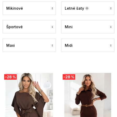
Mikinové
Letné šaty 🌞
Športové
Mini
Maxi
Midi
V
–28 %
–28 %
ý
p
i
s
p
r
o