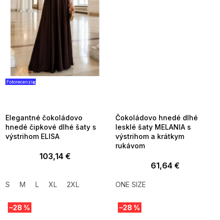
Fotorecenzia
SUMMER SALE -35% ?
SUMMER SALE -35% ?
G_SUMMER35:35:EUR:P:f!2026-
G_SUMMER35:35:EUR:P:f!2026-
08-04-09:01,2026-08-10-
08-04-09:01,2026-08-10-
09:00
09:00
Elegantné čokoládovo
Čokoládovo hnedé dlhé
hnedé čipkové dlhé šaty s
lesklé šaty MELANIA s
výstrihom ELISA
výstrihom a krátkym
rukávom
103,14 €
61,64 €
S
M
L
XL
2XL
ONE SIZE
–28 %
–28 %