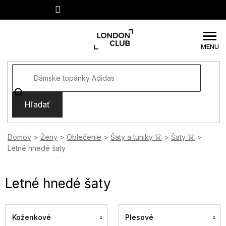
Prejsť
na
obsah
Hľadať
Domov
Ženy
Oblečenie
Šaty a tuniky 👗
Šaty 👗
Letné hnedé šaty
Letné hnedé šaty
Koženkové
Plesové