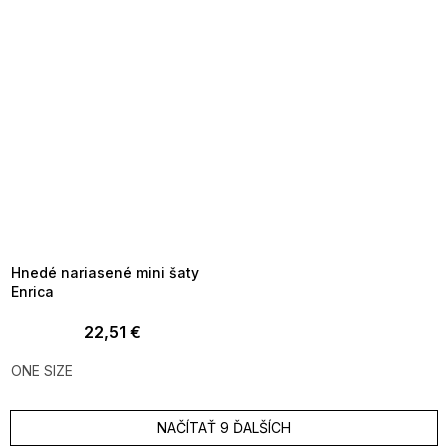
SUMMER SALE -35% ?
MMER35:35:EUR:P:f!2026-
8-04-09:01,2026-08-10-
09:00
Hnedé nariasené mini šaty
Enrica
22,51 €
ONE SIZE
NAČÍTAŤ 9 ĎALŠÍCH