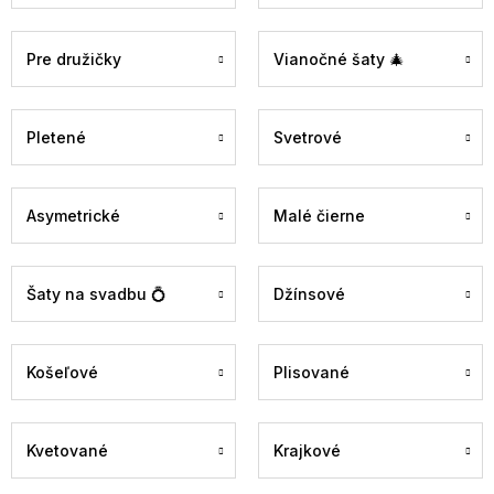
Pre družičky
Vianočné šaty 🎄
Pletené
Svetrové
Asymetrické
Malé čierne
Šaty na svadbu 💍
Džínsové
Košeľové
Plisované
Kvetované
Krajkové