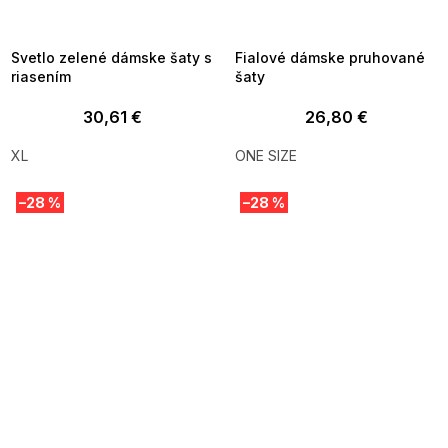
MMER35:35:EUR:P:f!2026-
G_SUMMER35:35:EUR:P:f!2026-
8-04-09:01,2026-08-10-
08-04-09:01,2026-08-10-
09:00
09:00
Svetlo zelené dámske šaty s
Fialové dámske pruhované
riasením
šaty
30,61 €
26,80 €
XL
ONE SIZE
–28 %
–28 %