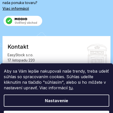
naša ponuka tovaru?
Viac informácií
Kontakt
EasyStock s.r.o.
17. listopadu 220
549 41 Červený Kostelec
Aby sa Vám lepšie nakupovali naše trendy, treba udeliť
IČ: 07727402, DIČ: CZ07727402
súhlas so spracovaním cookies. Súhlas udelíte
info@londonclub.sk
kliknutím na tlačidlo "súhlasím", alebo si ho môžete v
nastavení upraviť. Viac informácií
tu
.
Nastavenie