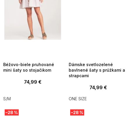
SUMMER SALE -35% ?
SUMMER SALE -35% ?
MMER35:35:EUR:P:f!2026-
G_SUMMER35:35:EUR:P:f!2026-
8-04-09:01,2026-08-10-
08-04-09:01,2026-08-10-
09:00
09:00
Béžovo-biele pruhované
Dámske svetlozelené
mini šaty so stojačikom
bavlnené šaty s prúžkami a
strapcami
74,99 €
74,99 €
S/M
ONE SIZE
–28 %
–28 %