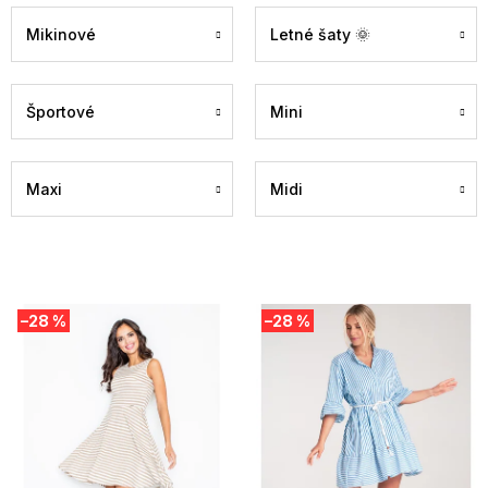
Mikinové
Letné šaty 🌞
Športové
Mini
Maxi
Midi
V
–28 %
–28 %
ý
p
i
s
p
r
o