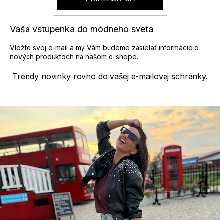
v
k
y
Vaša vstupenka do módneho sveta
v
ý
Vložte svoj e-mail a my Vám budeme zasielať informácie o
p
nových produktoch na našom e-shope.
i
s
Trendy novinky rovno do vašej e-mailovej schránky.
u