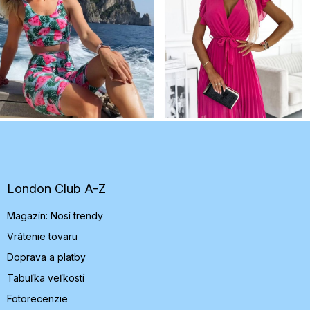
Z
á
p
ä
t
London Club A-Z
i
Magazín: Nosí trendy
e
Vrátenie tovaru
Doprava a platby
Tabuľka veľkostí
Fotorecenzie