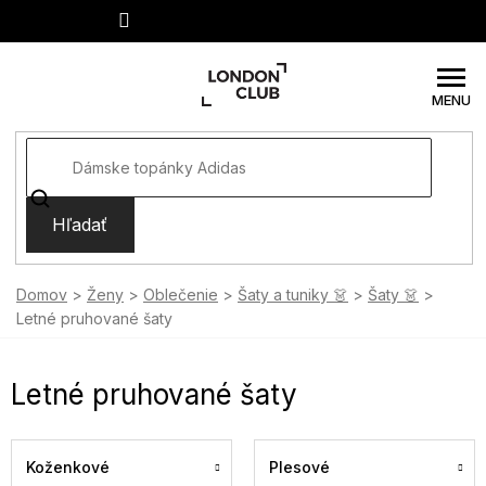
Prejsť
na
obsah
Hľadať
Domov
Ženy
Oblečenie
Šaty a tuniky 👗
Šaty 👗
Letné pruhované šaty
Letné pruhované šaty
Koženkové
Plesové