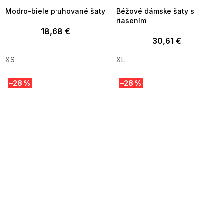
Modro-biele pruhované šaty
Béžové dámske šaty s
riasením
18,68 €
30,61 €
XS
XL
–28 %
–28 %
SUMMER SALE -35% ?
SUMMER SALE -35% ?