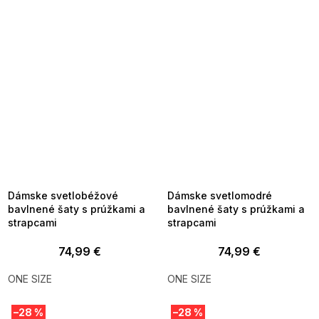
SUMMER SALE -35% ?
SUMMER SALE -35% ?
MMER35:35:EUR:P:f!2026-
G_SUMMER35:35:EUR:P:f!2026-
8-04-09:01,2026-08-10-
08-04-09:01,2026-08-10-
09:00
09:00
Dámske svetlobéžové
Dámske svetlomodré
bavlnené šaty s prúžkami a
bavlnené šaty s prúžkami a
strapcami
strapcami
74,99 €
74,99 €
ONE SIZE
ONE SIZE
–28 %
–28 %