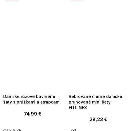
SUMMER SALE -35% ?
SUMMER SALE -35% ?
MMER35:35:EUR:P:f!2026-
G_SUMMER35:35:EUR:P:f!2026-
8-04-09:01,2026-08-10-
08-04-09:01,2026-08-10-
09:00
09:00
Dámske ružové bavlnené
Rebrované čierne dámske
šaty s prúžkami a strapcami
pruhované mini šaty
FITLINES
74,99 €
28,23 €
ONE SIZE
L/XL