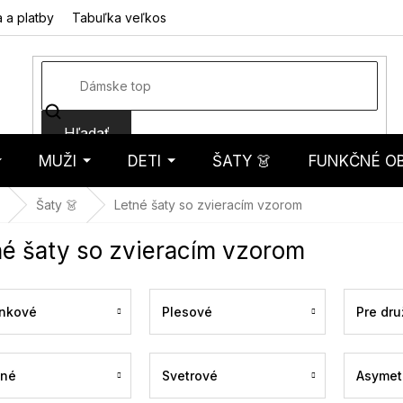
 a platby
Tabuľka veľkostí
Fotorecenzie
Hodnotenie obcho
Hľadať
MUŽI
DETI
ŠATY 👗
FUNKČNÉ OB
košík
Šaty 👗
Letné šaty so zvieracím vzorom
né šaty so zvieracím vzorom
nkové
Plesové
Pre dru
ené
Svetrové
Asymet