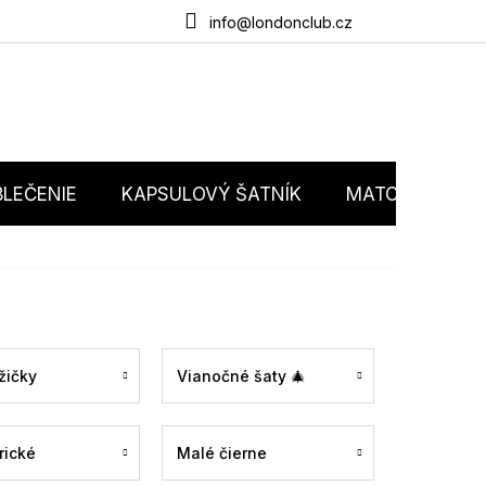
du
O nás
Obchodné podmienky
Podmienky ochrany osobný
info@londonclub.cz
LEČENIE
KAPSULOVÝ ŠATNÍK
MATCHY MATC
žičky
Vianočné šaty 🎄
rické
Malé čierne