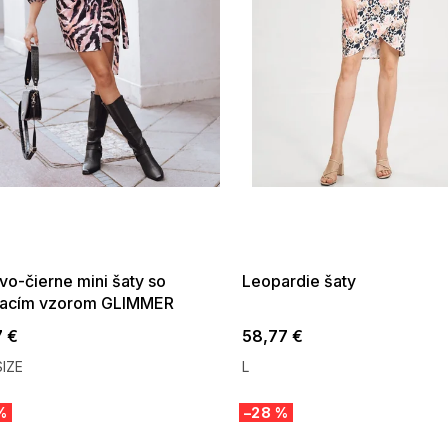
 SALE -35% ?
SUMMER SALE -35% ?
:35:EUR:P:f!2026-
G_SUMMER35:35:EUR:P:f!2026-
:01,2026-08-10-
08-04-09:01,2026-08-10-
09:00
09:00
vo-čierne mini šaty so
Leopardie šaty
racím vzorom GLIMMER
7 €
58,77 €
IZE
L
%
–28 %