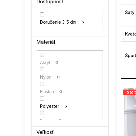
Dostupnosť
l
Šaty
Doručenie 3-5 dní
5
Kvet
Materiál
Špor
Akryl
0
Nylon
0
V
Elastan
0
–28 
ý
p
Polyester
5
i
s
p
Bavlna
0
r
Veľkosť
o
Polyamid
0