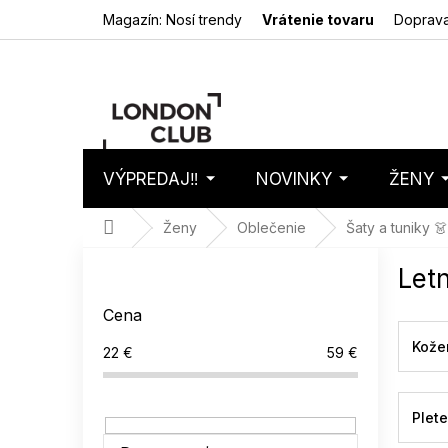
Prejsť
Magazín: Nosí trendy
Vrátenie tovaru
Doprava
na
obsah
VÝPREDAJ‼️
NOVINKY
ŽENY
Nákupný
Prázdny 
košík
Domov
Ženy
Oblečenie
Šaty a tuniky 👗
B
Let
o
č
Cena
n
ý
Kože
22
€
59
€
p
a
n
Plet
e