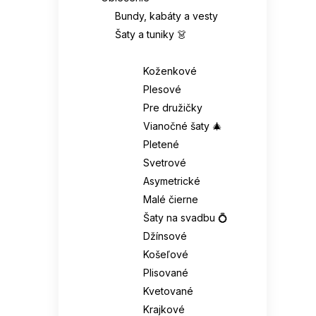
Bundy, kabáty a vesty
Šaty a tuniky 👗
Šaty 👗
Koženkové
Plesové
Pre družičky
Vianočné šaty 🎄
Pletené
Svetrové
Asymetrické
Malé čierne
Šaty na svadbu 💍
Džínsové
Košeľové
Plisované
Kvetované
Krajkové