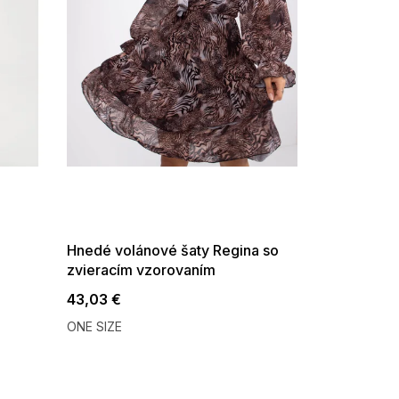
SUMMER SALE -35% ?
G_SUMMER35:35:EUR:P:f!2026-
08-04-09:01,2026-08-10-
09:00
Hnedé volánové šaty Regina so
zvieracím vzorovaním
43,03 €
ONE SIZE