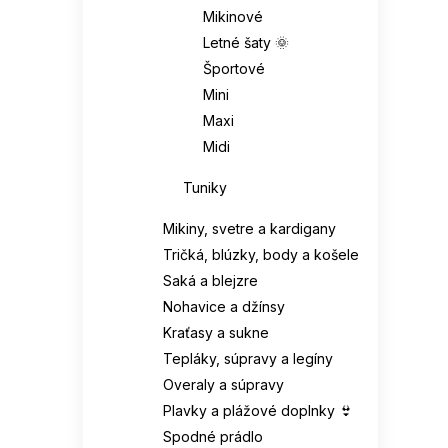
Mikinové
Letné šaty 🌞
Športové
Mini
Maxi
Midi
Tuniky
Mikiny, svetre a kardigany
Tričká, blúzky, body a košele
Saká a blejzre
Nohavice a džínsy
Kraťasy a sukne
Tepláky, súpravy a legíny
Overaly a súpravy
Plavky a plážové doplnky 👙
Spodné prádlo