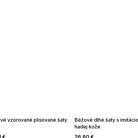
 SALE -35% ?
SUMMER SALE -35% ?
:35:EUR:P:f!2026-
G_SUMMER35:35:EUR:P:f!2026-
:01,2026-08-10-
08-04-09:01,2026-08-10-
09:00
09:00
vé vzorované plisované šaty
Béžové dlhé šaty s imitáci
hadej kože
1 €
26,80 €