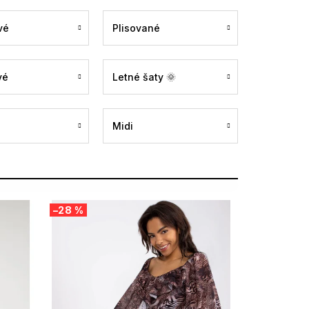
vé
Plisované
vé
Letné šaty 🌞
Midi
–28 %