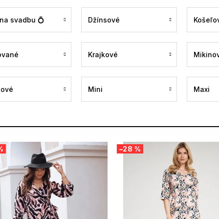
 na svadbu 💍
Džínsové
Košeľo
ované
Krajkové
Mikino
tové
Mini
Maxi
%
–28 %