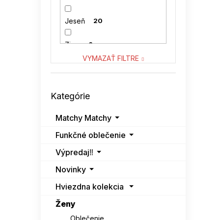
VENATON
0
Jeseň
20
VITON
0
Zima
6
VYMAZAŤ FILTRE
Preskočiť
Kategórie
kategórie
Matchy Matchy
Funkčné oblečenie
Výpredaj‼️
Novinky
Hviezdna kolekcia
Ženy
Oblečenie