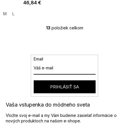
46,84 €
M
L
13
položiek celkom
O
v
l
á
d
a
Email
c
i
e
p
r
PRIHLÁSIŤ SA
v
k
y
Vaša vstupenka do módneho sveta
v
ý
Vložte svoj e-mail a my Vám budeme zasielať informácie o
p
nových produktoch na našom e-shope.
i
s