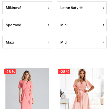
Mikinové
Letné šaty 🌞
Športové
Mini
Maxi
Midi
V
–28 %
–28 %
ý
p
i
s
p
r
o