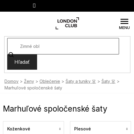
Prejsť
na
obsah
Hľadať
Domov
Ženy
Oblečenie
Šaty a tuniky 👗
Šaty 👗
Marhuľové spoločenské šaty
Marhuľové spoločenské šaty
Koženkové
Plesové