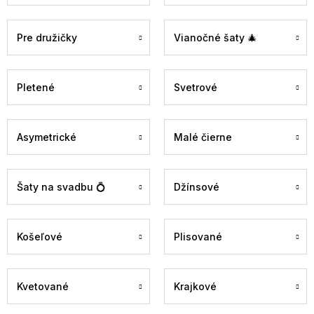
Pre družičky
Vianočné šaty 🎄
Pletené
Svetrové
Asymetrické
Malé čierne
Šaty na svadbu 💍
Džínsové
Košeľové
Plisované
Kvetované
Krajkové