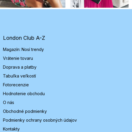
Z
á
p
ä
t
London Club A-Z
i
Magazín: Nosí trendy
e
Vrátenie tovaru
Doprava a platby
Tabuľka veľkostí
Fotorecenzie
Hodnotenie obchodu
O nás
Obchodné podmienky
Podmienky ochrany osobných údajov
Kontakty