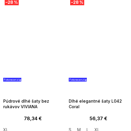
–28 %
–28 %
Fotorecenzia
Fotorecenzia
SUMMER SALE -35% ?
SUMMER SALE -35% ?
G_SUMMER35:35:EUR:P:f!2026-
G_SUMMER35:35:EUR:P:f!2026
08-04-09:01,2026-08-10-
08-04-09:01,2026-08-10-
09:00
09:00
Púdrové dlhé šaty bez
Dlhé elegantné šaty L042
rukávov VIVIANA
Coral
78,34 €
56,37 €
XL
S
M
L
XL