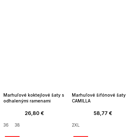
SUMMER SALE -35% ?
SUMMER SALE -35% ?
MMER35:35:EUR:P:f!2026-
G_SUMMER35:35:EUR:P:f!2026-
8-04-09:01,2026-08-10-
08-04-09:01,2026-08-10-
09:00
09:00
Marhuľové koktejlové šaty s
Marhuľové šifónové šaty
odhalenými ramenami
CAMILLA
26,80 €
58,77 €
36
38
2XL