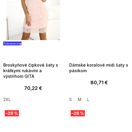
Fotorecenzia
SUMMER SALE -35% ?
SUMMER SALE -35% ?
G_SUMMER35:35:EUR:P:f!2026-
G_SUMMER35:35:EUR:P:f!2026-
08-04-09:01,2026-08-10-
08-04-09:01,2026-08-10-
09:00
09:00
Broskyňové čipkové šaty s
Dámske koralové midi šaty s
krátkymi rukávmi a
pásikom
výstrihom GITA
80,71 €
70,22 €
2XL
S
M
L
–28 %
–28 %