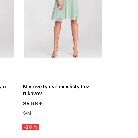
SUMMER SALE -35% ?
G_SUMMER35:35:EUR:P:f!2026-
08-04-09:01,2026-08-10-
09:00
kym
Mintové tylové mini šaty bez
rukávov
85,96 €
S/M
–28 %