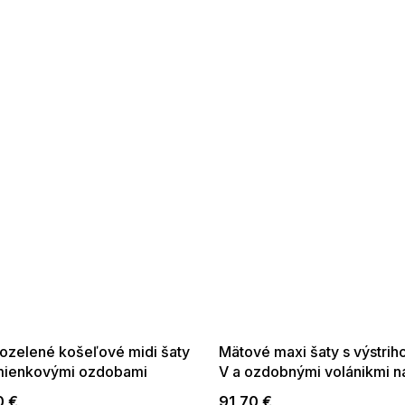
 SALE -35% ?
SUMMER SALE -35% ?
:35:EUR:P:f!2026-
G_SUMMER35:35:EUR:P:f!2026-
:01,2026-08-10-
08-04-09:01,2026-08-10-
09:00
09:00
lozelené košeľové midi šaty
Mätové maxi šaty s výstri
mienkovými ozdobami
V a ozdobnými volánikmi n
ramenách
0 €
91,70 €