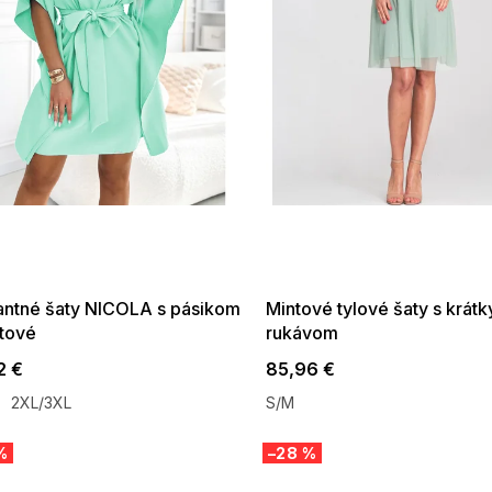
 SALE -35% ?
SUMMER SALE -35% ?
:35:EUR:P:f!2026-
G_SUMMER35:35:EUR:P:f!2026-
:01,2026-08-10-
08-04-09:01,2026-08-10-
09:00
09:00
antné šaty NICOLA s pásikom
Mintové tylové šaty s krát
ntové
rukávom
2 €
85,96 €
2XL/3XL
S/M
%
–28 %