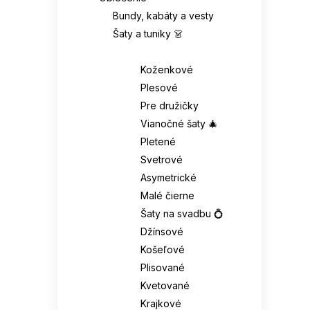
Bundy, kabáty a vesty
Šaty a tuniky 👗
Šaty 👗
Koženkové
Plesové
Pre družičky
Vianočné šaty 🎄
Pletené
Svetrové
Asymetrické
Malé čierne
Šaty na svadbu 💍
Džínsové
Košeľové
Plisované
Kvetované
Krajkové