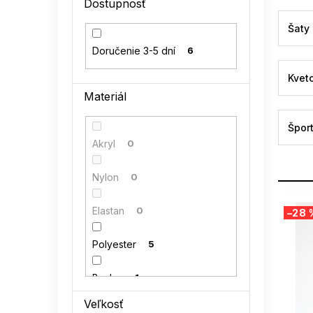
Dostupnosť
l
Šaty
Doručenie 3-5 dní
6
Kvet
Materiál
Špor
Akryl
0
Nylon
0
V
Elastan
0
–28 
ý
p
Polyester
5
i
s
p
Bavlna
1
r
Veľkosť
o
Polyamid
0