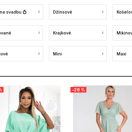
 na svadbu 💍
Džínsové
Košeľo
ované
Krajkové
Mikino
tové
Mini
Maxi
%
–28 %