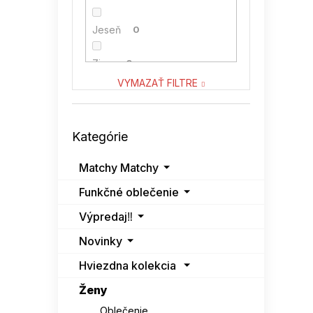
VENATON
0
Jeseň
0
VITON
0
Zima
0
VYMAZAŤ FILTRE
Preskočiť
Kategórie
kategórie
Matchy Matchy
Funkčné oblečenie
Výpredaj‼️
Novinky
Hviezdna kolekcia
Ženy
Oblečenie