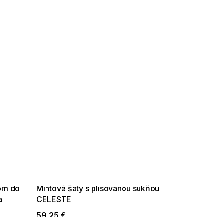
SUMMER SALE -35% ?
G_SUMMER35:35:EUR:P:f!2026-
08-04-09:01,2026-08-10-
09:00
hom do
Mintové šaty s plisovanou sukňou
a
CELESTE
59,25 €