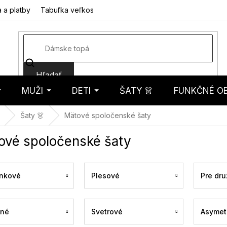
 a platby
Tabuľka veľkostí
Fotorecenzie
Hodnotenie obcho
Hľadať
MUŽI
DETI
ŠATY 👗
FUNKČNÉ OB
košík
Šaty 👗
Mätové spoločenské šaty
ové spoločenské šaty
nkové
Plesové
Pre dru
ené
Svetrové
Asymet