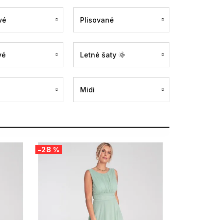
vé
Plisované
vé
Letné šaty 🌞
Midi
–28 %