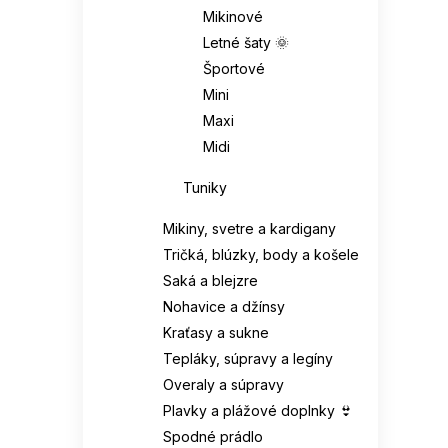
Mikinové
Letné šaty 🌞
Športové
Mini
Maxi
Midi
Tuniky
Mikiny, svetre a kardigany
Tričká, blúzky, body a košele
Saká a blejzre
Nohavice a džínsy
Kraťasy a sukne
Tepláky, súpravy a legíny
Overaly a súpravy
Plavky a plážové doplnky 👙
Spodné prádlo