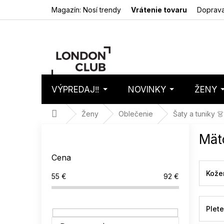
Prejsť
Magazín: Nosí trendy
Vrátenie tovaru
Doprava
na
obsah
VÝPREDAJ‼️
NOVINKY
ŽENY
Nákupný
Prázdny 
košík
Domov
Ženy
Oblečenie
Šaty a tuniky 👗
B
Mät
o
č
Cena
n
ý
Kože
55
€
92
€
p
a
n
Plet
e