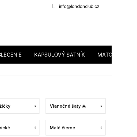
du
O nás
Obchodné podmienky
Podmienky ochrany osobný
info@londonclub.cz
LEČENIE
KAPSULOVÝ ŠATNÍK
MATCHY MATC
žičky
Vianočné šaty 🎄
rické
Malé čierne