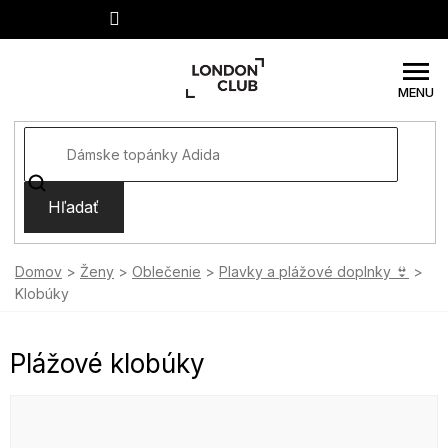
Prejsť
na
obsah
Hľadať
Domov
Ženy
Oblečenie
Plavky a plážové doplnky 👙
Klobúky
Plážové klobúky