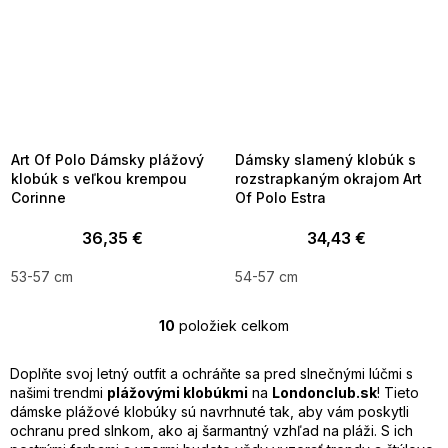
SUMMER SALE -35% ?
SUMMER SALE -35% ?
MMER35:35:EUR:P:f!2026-
G_SUMMER35:35:EUR:P:f!2026-
8-04-09:01,2026-08-10-
08-04-09:01,2026-08-10-
09:00
09:00
Art Of Polo Dámsky plážový
Dámsky slamený klobúk s
klobúk s veľkou krempou
rozstrapkaným okrajom Art
Corinne
Of Polo Estra
36,35 €
34,43 €
53-57 cm
54-57 cm
10
položiek celkom
O
v
l
Doplňte svoj letný outfit a ochráňte sa pred slnečnými lúčmi s
á
našimi trendmi
plážovými klobúkmi
na
Londonclub.sk
! Tieto
d
dámske plážové klobúky sú navrhnuté tak, aby vám poskytli
a
ochranu pred slnkom, ako aj šarmantný vzhľad na pláži. S ich
c