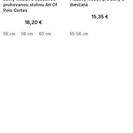
pruhovanou stuhou Art Of
dievčatá
Polo Cortes
15,35 €
18,20 €
56 cm
58 cm
60 cm
55-56 cm
SUMMER SALE -35% ?
SUMMER SALE -35% ?
MMER35:35:EUR:P:f!2026-
G_SUMMER35:35:EUR:P:f!2026-