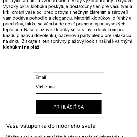
pestrými farbami a vzormi budete vždy vyzerať trendy a štýlovo.
i
Vysoký okraj klobúka poskytuje dostatočný tieň pre vašu tvár a
e
krk, chráni vaše oči pred ostrým slnečným žiarením a zároveň
p
vám dodáva pohodlie a eleganciu. Materiál klobúkov je ľahký a
r
priedušný, takže sa vám bude nosiť príjemne aj pri vysokých
v
teplotách. Naše plážové klobúky sú ideálnym doplnkom pre
k
každú plážovú dovolenku, bazénovú párty alebo pre relaxáciu
y
na slnku. Získajte si ten správny plážový look s našimi kvalitnými
v
klobúkmi na pláž!
ý
p
i
s
u
Email
PRIHLÁSIŤ SA
Vaša vstupenka do módneho sveta