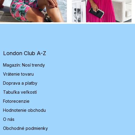
Z
á
p
ä
t
London Club A-Z
i
Magazín: Nosí trendy
e
Vrátenie tovaru
Doprava a platby
Tabuľka veľkostí
Fotorecenzie
Hodnotenie obchodu
O nás
Obchodné podmienky