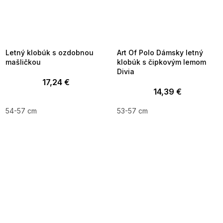
SUMMER SALE -35% ?
SUMMER SALE -35% ?
MMER35:35:EUR:P:f!2026-
G_SUMMER35:35:EUR:P:f!2026-
8-04-09:01,2026-08-10-
08-04-09:01,2026-08-10-
09:00
09:00
Letný klobúk s ozdobnou
Art Of Polo Dámsky letný
mašličkou
klobúk s čipkovým lemom
Divia
17,24 €
14,39 €
54-57 cm
53-57 cm