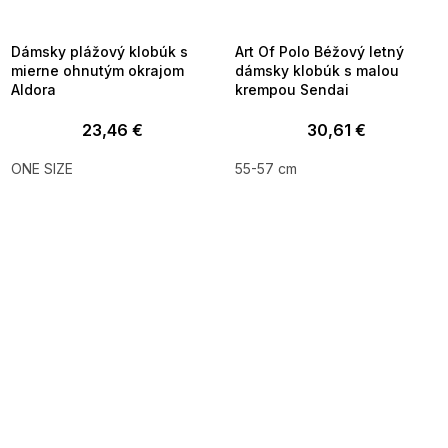
8-04-09:01,2026-08-10-
08-04-09:01,2026-08-10-
09:00
09:00
Dámsky plážový klobúk s
Art Of Polo Béžový letný
mierne ohnutým okrajom
dámsky klobúk s malou
Aldora
krempou Sendai
23,46 €
30,61 €
ONE SIZE
55-57 cm