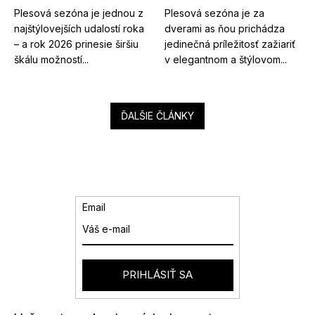
Plesová sezóna je jednou z
Plesová sezóna je za
najštýlovejších udalostí roka
dverami as ňou prichádza
– a rok 2026 prinesie širšiu
jedinečná príležitosť zažiariť
škálu možností...
v elegantnom a štýlovom...
ĎALŠIE ČLÁNKY
Email
PRIHLÁSIŤ SA