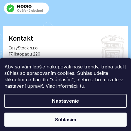
Kontakt
EasyStock s.r.o.
17. listopadu 220
549 41 Červený Kostelec
IČ: 07727402, DIČ: CZ07727402
Aby sa Vám lepšie nakupovali naše trendy, treba udeliť
súhlas so spracovaním cookies. Súhlas udelíte
info@londonclub.sk
kliknutím na tlačidlo "súhlasím", alebo si ho môžete v
nastavení upraviť. Viac informácií
tu
.
Nastavenie
Vytvoril Shoptet Premium
Súhlasím
Copyright 2026
LondonClub.sk
. Všetky práva vyhradené.