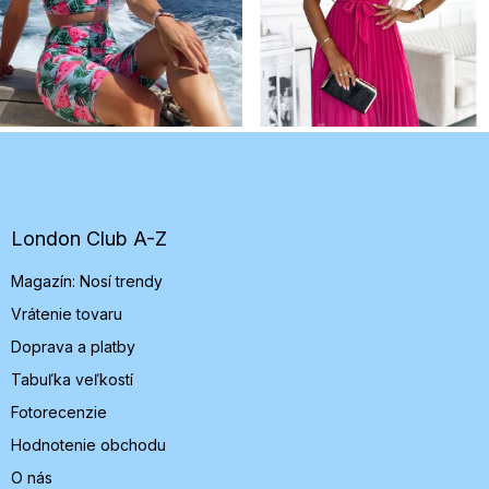
Z
á
p
ä
t
London Club A-Z
i
Magazín: Nosí trendy
e
Vrátenie tovaru
Doprava a platby
Tabuľka veľkostí
Fotorecenzie
Hodnotenie obchodu
O nás