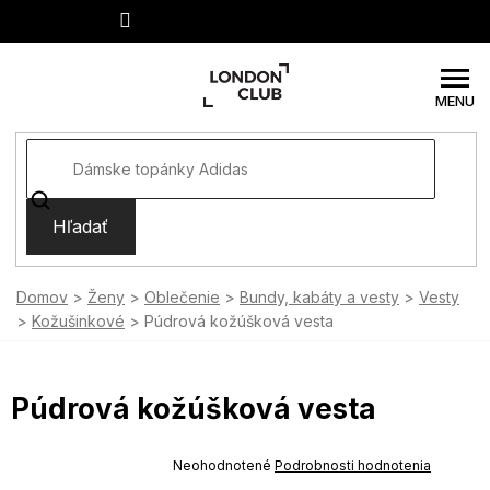
Prejsť
na
obsah
Hľadať
Domov
Ženy
Oblečenie
Bundy, kabáty a vesty
Vesty
Kožušinkové
Púdrová kožúšková vesta
Púdrová kožúšková vesta
SUMMER SALE -35% ?
MMER35:35:EUR:P:f!2026-
Priemerné
Neohodnotené
Podrobnosti hodnotenia
-04-09:01,2026-08-10-
hodnotenie
09:00