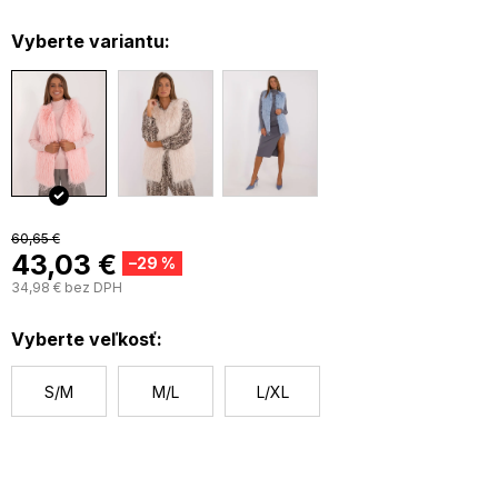
Vyberte variantu:
60,65 €
43,03 €
–29 %
34,98 € bez DPH
J
c
Vyberte veľkosť:
S/M
M/L
L/XL