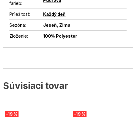
Púdrová
farieb
:
Príležitosť
:
Každý deň
Sezóna
:
Jeseň
,
Zima
Zloženie
:
100% Polyester
Súvisiaci tovar
–19 %
–19 %