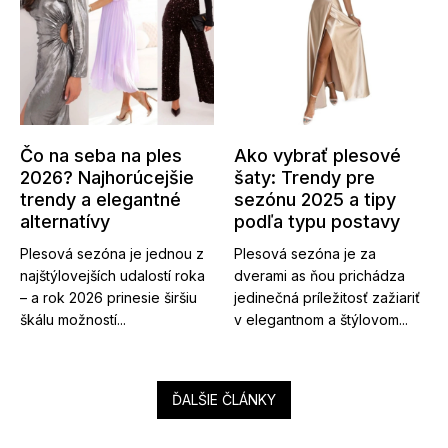
Čo na seba na ples
Ako vybrať plesové
2026? Najhorúcejšie
šaty: Trendy pre
trendy a elegantné
sezónu 2025 a tipy
alternatívy
podľa typu postavy
Plesová sezóna je jednou z
Plesová sezóna je za
najštýlovejších udalostí roka
dverami as ňou prichádza
– a rok 2026 prinesie širšiu
jedinečná príležitosť zažiariť
škálu možností...
v elegantnom a štýlovom...
ĎALŠIE ČLÁNKY