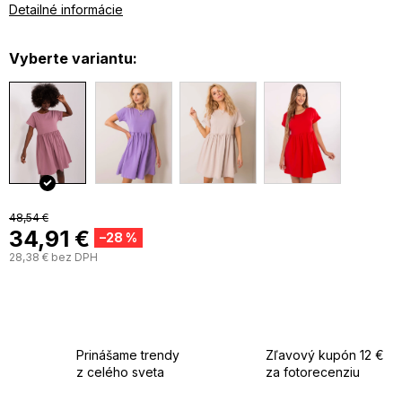
Detailné informácie
Vyberte variantu:
48,54 €
34,91 €
–28 %
28,38 € bez DPH
J
c
Prinášame trendy
Zľavový kupón 12 €
z celého sveta
za fotorecenziu