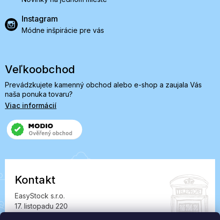
Instagram
Módne inšpirácie pre vás
Veľkoobchod
Prevádzkujete kamenný obchod alebo e-shop a zaujala Vás
naša ponuka tovaru?
Viac informácií
Kontakt
EasyStock s.r.o.
17. listopadu 220
549 41 Červený Kostelec