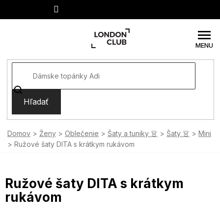
Prejsť
na
obsah
Hľadať
Domov
Ženy
Oblečenie
Šaty a tuniky 👗
Šaty 👗
Mini
Ružové šaty DITA s krátkym rukávom
Ružové šaty DITA s krátkym
rukávom
SUMMER SALE -35% ?
MMER35:35:EUR:P:f!2026-