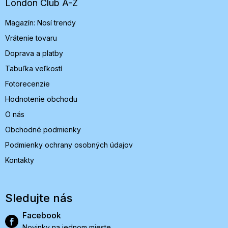
t
London Club A-Z
i
Magazín: Nosí trendy
e
Vrátenie tovaru
Doprava a platby
Tabuľka veľkostí
Fotorecenzie
Hodnotenie obchodu
O nás
Obchodné podmienky
Podmienky ochrany osobných údajov
Kontakty
Sledujte nás
Facebook
Novinky na jednom mieste