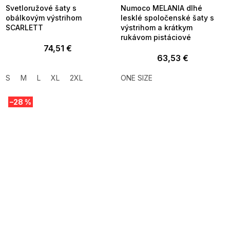
Svetloružové šaty s
Numoco MELANIA dlhé
obálkovým výstrihom
lesklé spoločenské šaty s
SCARLETT
výstrihom a krátkym
rukávom pistáciové
74,51 €
63,53 €
S
M
L
XL
2XL
ONE SIZE
–28 %