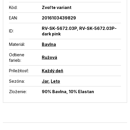
Kód:
Zvoľte variant
EAN
:
2016103439829
RV-SK-5672.03P, RV-SK-5672.03P-
ID
:
dark pink
Materiál
:
Bavlna
Odtiene
Ružová
farieb
:
Príležitosť
:
Každý deň
Sezóna
:
Jar
,
Leto
Zloženie
:
90% Bavlna, 10% Elastan