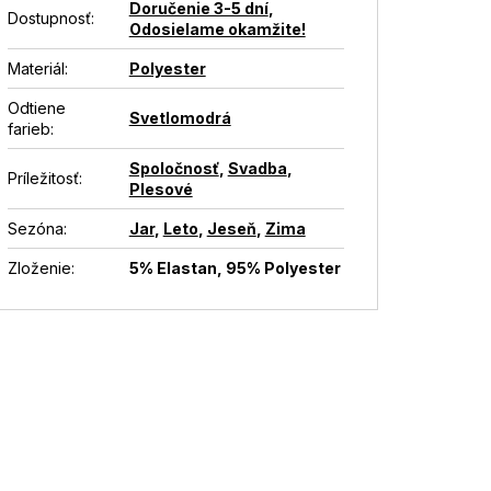
Doručenie 3-5 dní
,
Dostupnosť
:
Odosielame okamžite!
Materiál
:
Polyester
Odtiene
Svetlomodrá
farieb
:
Spoločnosť
,
Svadba
,
Príležitosť
:
Plesové
Sezóna
:
Jar
,
Leto
,
Jeseň
,
Zima
Zloženie
:
5% Elastan, 95% Polyester