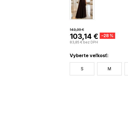
Ideálne na svadby, plesy, več
pôsobiť elegantne a romantic
143,39 €
103,14 €
–28 %
83,85 € bez DPH
Vyberte veľkosť:
S
M