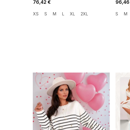
76,42 €
96,46
XS
S
M
L
XL
2XL
S
M