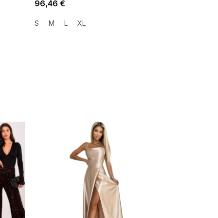
96,46 €
S
M
L
XL