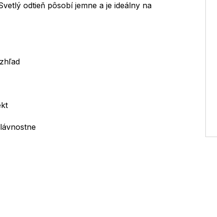
vetlý odtieň pôsobí jemne a je ideálny na
vzhľad
kt
slávnostne