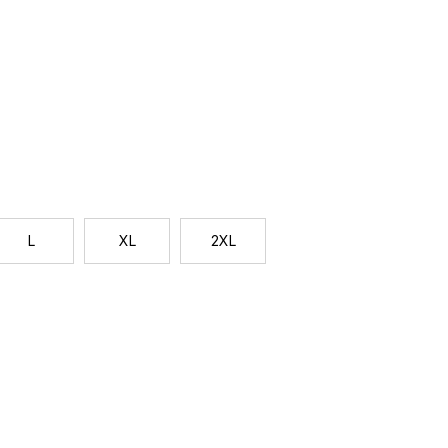
ierky a ďalšie slávnostné udalosti, kde chcete
ky.
Jednotková
cena:
L
XL
2XL