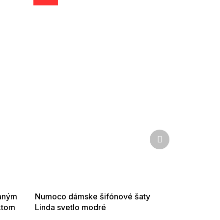
Ďalší
produkt
SUMMER SALE -35% ?
G_SUMMER35:35:EUR:P:f!2026-
08-04-09:01,2026-08-10-
09:00
daným
Numoco dámske šifónové šaty
ktom
Linda svetlo modré