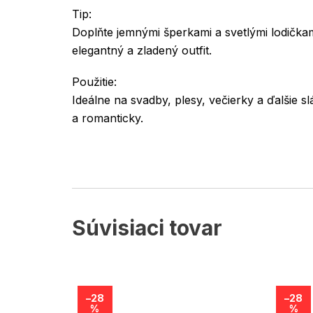
Tip:
Doplňte jemnými šperkami a svetlými lodičkam
elegantný a zladený outfit.
Použitie:
Ideálne na svadby, plesy, večierky a ďalšie s
a romanticky.
Súvisiaci tovar
–28
–28
%
%