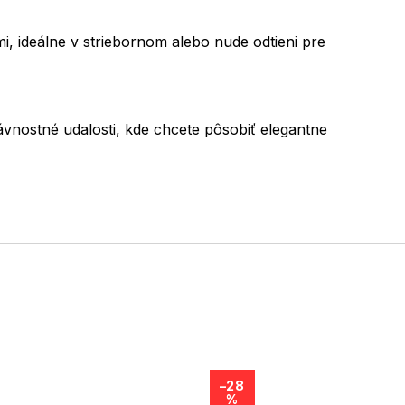
i, ideálne v striebornom alebo nude odtieni pre
lávnostné udalosti, kde chcete pôsobiť elegantne
–28
%