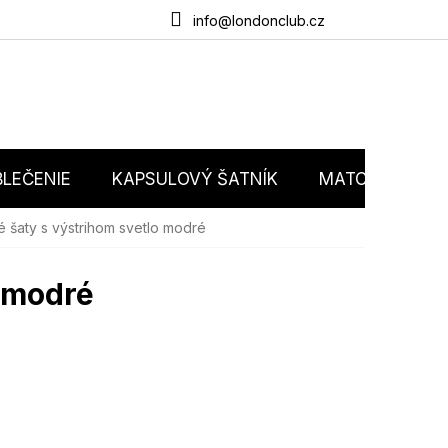
du
O nás
Obchodné podmienky
Podmienky ochrany osobný
info@londonclub.cz
LEČENIE
KAPSULOVÝ ŠATNÍK
MATCHY MATC
šaty s výstrihom svetlo modré
 modré