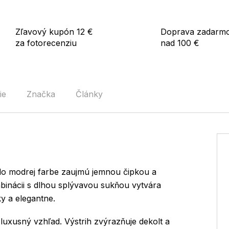
Zľavový kupón 12 €
Doprava zadarm
za fotorecenziu
nad 100 €
ie
Značka
Články
o modrej farbe zaujmú jemnou čipkou a
mbinácii s dlhou splývavou sukňou vytvára
y a elegantne.
luxusný vzhľad. Výstrih zvýrazňuje dekolt a