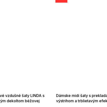
SALE -35% ?
SUMMER SALE -35% ?
35:EUR:P:f!2026-
G_SUMMER35:35:EUR:P:f!2026-
01,2026-08-10-
08-04-09:01,2026-08-10-
09:00
09:00
vé vzdušné šaty LINDA s
Dámske midi šaty s prekla
vým dekoltom béžovej
výstrihom a trblietavým efe
svetlo modrej