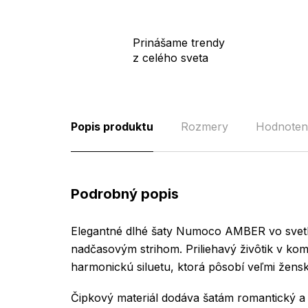
Prinášame trendy
z celého sveta
Popis produktu
Rozmery
Hodnoten
Podrobný popis
Elegantné dlhé šaty Numoco AMBER vo svetl
nadčasovým strihom. Priliehavý živôtik v ko
harmonickú siluetu, ktorá pôsobí veľmi žensk
Čipkový materiál dodáva šatám romantický a 