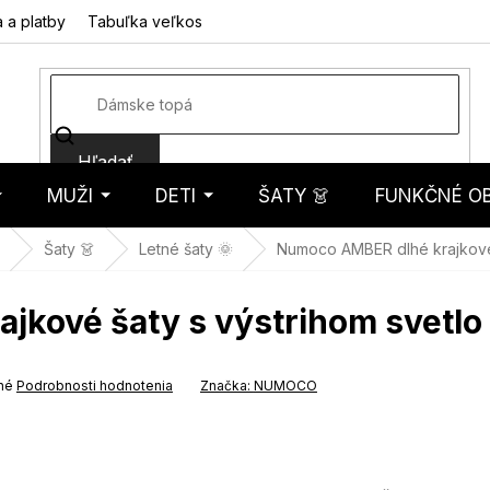
 a platby
Tabuľka veľkostí
Fotorecenzie
Hodnotenie obcho
Hľadať
MUŽI
DETI
ŠATY 👗
FUNKČNÉ OB
košík
Šaty 👗
Letné šaty 🌞
Numoco AMBER dlhé krajkové 
jkové šaty s výstrihom svetlo
né
Podrobnosti hodnotenia
Značka:
NUMOCO