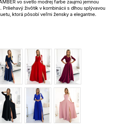
AMBER vo svetlo modrej farbe zaujmú jemnou
Priliehavý živôtik v kombinácii s dlhou splývavou
uetu, ktorá pôsobí veľmi žensky a elegantne.
m romantický a luxusný vzhľad. Výstrih zvýrazňuje
ovaný charakter modelu. Svetlý odtieň pôsobí
é príležitosti.
ujúci siluetu
 a luxusný vzhľad
a vzdušný efekt
aca jemne a slávnostne
losti
vetlými lodičkami, ideálne v striebornom alebo
ladený outfit.