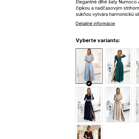
Elegantné dlhé šaty Numoco 
čipkou a nadčasovým strihom. 
sukňou vytvára harmonickú sil
Čipkový materiál dodáva šatá
Detailné informácie
dekolt a podčiarkuje sofistik
jemne a je ideálny na slávnostn
Vyberte variantu:
dlhý elegantný strih zvýrazň
jemná čipka pre romantický
výstrih zvýrazňujúci dekolt
splývavá sukňa pre ľahký 
svetlo modrá farba pôsobi
vhodné na spoločenské uda
vyrobené v Poľsku
Zloženie:
95% polyester, 5% elastan
Tip:
Doplňte jemnými šperkami a s
nude odtieni pre elegantný a z
Použitie: