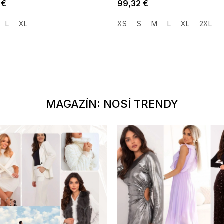
 €
99,32 €
L
XL
XS
S
M
L
XL
2XL
MAGAZÍN: NOSÍ TRENDY