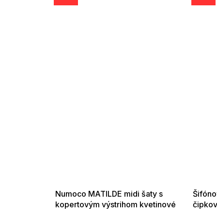
SUMMER SALE -35% ?
SUMMER 
G_SUMMER35:35:EUR:P:f!2026-
G_SUMMER35:
08-04-09:01,2026-08-10-
08-04-09:
09:00
Numoco MATILDE midi šaty s
Šifóno
kopertovým výstrihom kvetinové
čipko
modré s ružovými kvetmi