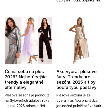
ovplyvní módu, doplnky, int...
Čo na seba na ples
Ako vybrať plesové
2026? Najhorúcejšie
šaty: Trendy pre
trendy a elegantné
sezónu 2025 a tipy
alternatívy
podľa typu postavy
Plesová sezóna je jednou z
Plesová sezóna je za
najštýlovejších udalostí roka
dverami as ňou prichádza
– a rok 2026 prinesie širšiu
jedinečná príležitosť zažiariť