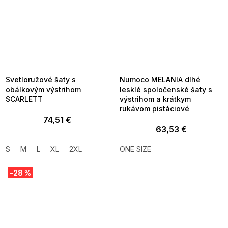
SUMMER SALE -35% ?
SUMMER SALE -35% ?
MMER35:35:EUR:P:f!2026-
G_SUMMER35:35:EUR:P:f!2026-
8-04-09:01,2026-08-10-
08-04-09:01,2026-08-10-
09:00
09:00
Svetloružové šaty s
Numoco MELANIA dlhé
obálkovým výstrihom
lesklé spoločenské šaty s
SCARLETT
výstrihom a krátkym
rukávom pistáciové
74,51 €
63,53 €
S
M
L
XL
2XL
ONE SIZE
–28 %