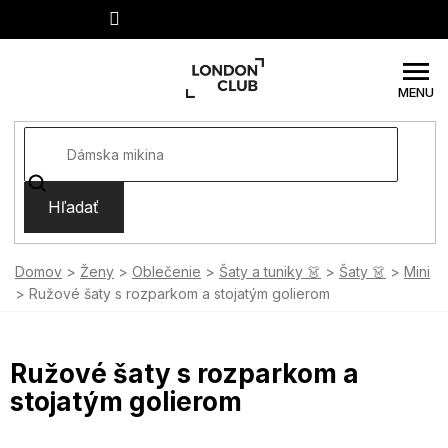
Prejsť
na
obsah
Hľadať
Domov
Ženy
Oblečenie
Šaty a tuniky 👗
Šaty 👗
Mini
Ružové šaty s rozparkom a stojatým golierom
Ružové šaty s rozparkom a
stojatým golierom
SUMMER SALE -35% ?
MMER35:35:EUR:P:f!2026-