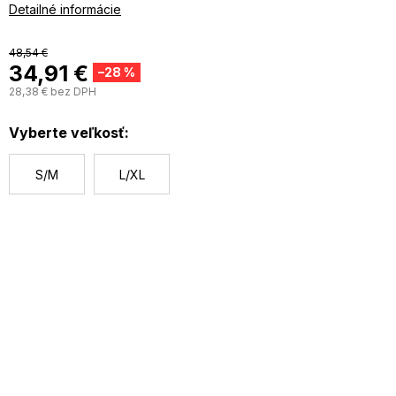
Materiál: 95% polyester, 5% elastan
Detailné informácie
48,54 €
34,91 €
–28 %
28,38 € bez DPH
J
c
Vyberte veľkosť:
S/M
L/XL