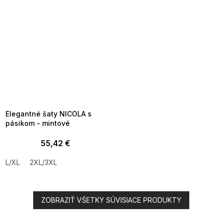
SUMMER SALE -35% ?
MMER35:35:EUR:P:f!2026-
8-04-09:01,2026-08-10-
09:00
Elegantné šaty NICOLA s
pásikom - mintové
55,42 €
L/XL
2XL/3XL
ZOBRAZIŤ VŠETKY SÚVISIACE PRODUKTY