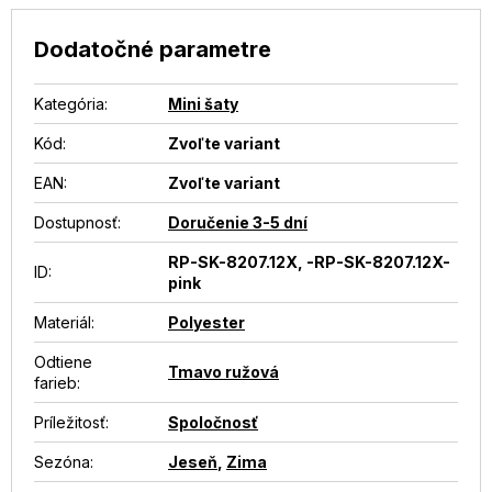
Dodatočné parametre
Kategória
:
Mini šaty
Kód:
Zvoľte variant
EAN
:
Zvoľte variant
Dostupnosť
:
Doručenie 3-5 dní
RP-SK-8207.12X, -RP-SK-8207.12X-
ID
:
pink
Materiál
:
Polyester
Odtiene
Tmavo ružová
farieb
:
Príležitosť
:
Spoločnosť
Sezóna
:
Jeseň
,
Zima