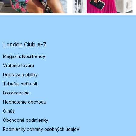
Z
á
p
ä
t
London Club A-Z
i
Magazín: Nosí trendy
e
Vrátenie tovaru
Doprava a platby
Tabuľka veľkostí
Fotorecenzie
Hodnotenie obchodu
O nás
Obchodné podmienky
Podmienky ochrany osobných údajov