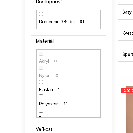
Dostupnosť
l
Šaty
Doručenie 3-5 dní
31
Kvet
Materiál
Špor
Akryl
0
Nylon
0
V
Elastan
1
–28 
ý
p
Polyester
21
i
s
p
Bavlna
4
r
Veľkosť
o
Polyamid
0