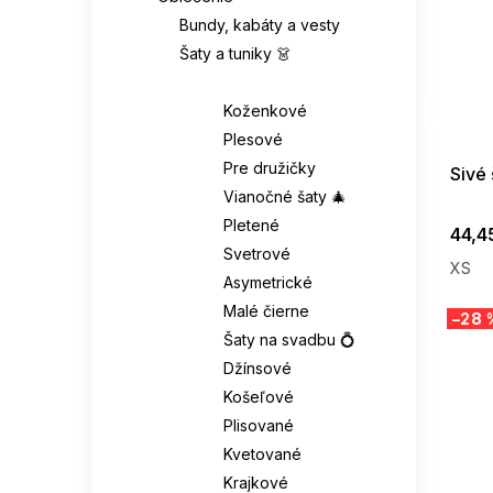
Bundy, kabáty a vesty
Šaty a tuniky 👗
Šaty 👗
SUMMER
G_SUMMER35
Koženkové
08-04-09
Plesové
Pre družičky
Sivé
Vianočné šaty 🎄
Pletené
44,4
Svetrové
XS
Asymetrické
Malé čierne
–28 
Šaty na svadbu 💍
Džínsové
Košeľové
Plisované
Kvetované
Krajkové