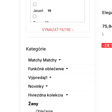
08-04-09
VENATON
2
Jeseň
19
Eleg
VITON
0
Zima
13
75,9
VYMAZAŤ FILTRE
L
Preskočiť
–28 
Kategórie
kategórie
Matchy Matchy
Funkčné oblečenie
Výpredaj‼️
Novinky
Hviezdna kolekcia
Ženy
Oblečenie