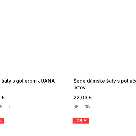
 SALE -35% ?
SUMMER SALE -35% ?
:35:EUR:P:f!2026-
G_SUMMER35:35:EUR:P:f!2026-
:01,2026-08-10-
08-04-09:01,2026-08-10-
09:00
09:00
 šaty s golierom JUANA
Šedé dámske šaty s potlač
listov
1 €
22,03 €
S
L
36
38
%
–28 %