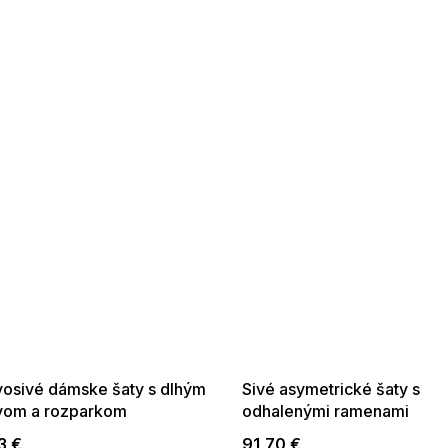
 SALE -35% ?
SUMMER SALE -35% ?
:35:EUR:P:f!2026-
G_SUMMER35:35:EUR:P:f!2026-
:01,2026-08-10-
08-04-09:01,2026-08-10-
09:00
09:00
osivé dámske šaty s dlhým
Sivé asymetrické šaty s
vom a rozparkom
odhalenými ramenami
3 €
91,70 €