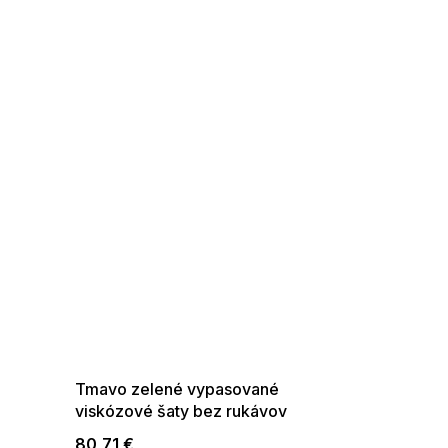
SUMMER SALE -35% ?
G_SUMMER35:35:EUR:P:f!2026-
08-04-09:01,2026-08-10-
09:00
Tmavo zelené vypasované
viskózové šaty bez rukávov
80,71 €