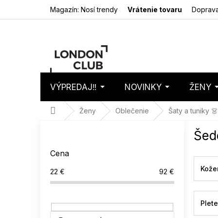
Prejsť
Magazín: Nosí trendy
Vrátenie tovaru
Doprava
na
obsah
VÝPREDAJ‼️
NOVINKY
ŽENY
Nákupný
Prázdny 
košík
Domov
Ženy
Oblečenie
Šaty a tuniky 👗
B
Šed
o
č
Cena
n
ý
Kože
22
€
92
€
p
a
n
Plet
e