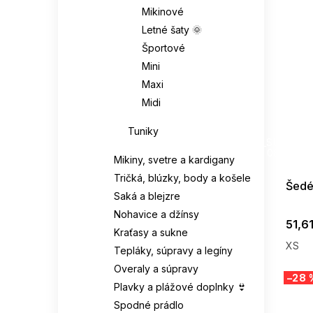
Mikinové
Letné šaty 🌞
Športové
Mini
Maxi
Midi
Tuniky
SUMMER
G_SUMMER35
08-04-09
Mikiny, svetre a kardigany
Tričká, blúzky, body a košele
Šedé
Saká a blejzre
Nohavice a džínsy
51,6
Kraťasy a sukne
XS
Tepláky, súpravy a legíny
Overaly a súpravy
–28 
Plavky a plážové doplnky 👙
Spodné prádlo