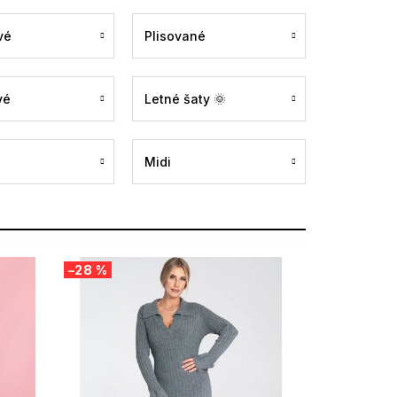
vé
Plisované
vé
Letné šaty 🌞
Midi
–28 %