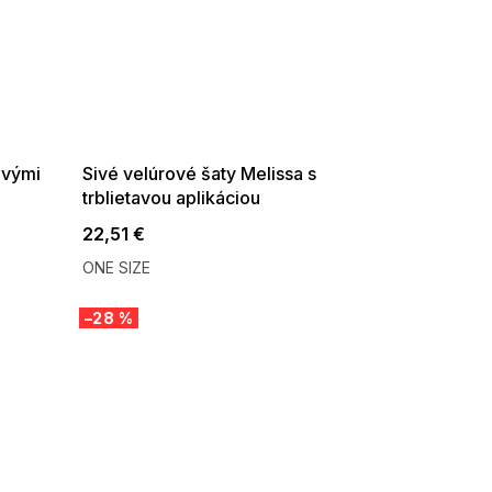
SUMMER SALE -35% ?
G_SUMMER35:35:EUR:P:f!2026-
08-04-09:01,2026-08-10-
09:00
ovými
Sivé velúrové šaty Melissa s
trblietavou aplikáciou
22,51 €
ONE SIZE
–28 %