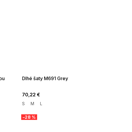
SUMMER SALE -35% ?
G_SUMMER35:35:EUR:P:f!2026-
08-04-09:01,2026-08-10-
09:00
ou
Dlhé šaty M691 Grey
70,22 €
S
M
L
–28 %