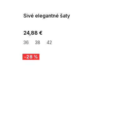
08-04-09:01,2026-08-10-
09:00
Sivé elegantné šaty
24,88 €
36
38
42
–28 %