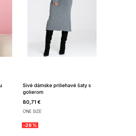
SUMMER SALE -35% ?
G_SUMMER35:35:EUR:P:f!2026-
08-04-09:01,2026-08-10-
09:00
u
Sivé dámske priliehavé šaty s
golierom
80,71 €
ONE SIZE
–28 %