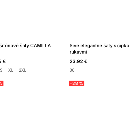
 SALE -35% ?
SUMMER SALE -35% ?
:35:EUR:P:f!2026-
G_SUMMER35:35:EUR:P:f!2026-
:01,2026-08-10-
08-04-09:01,2026-08-10-
09:00
09:00
 šifónové šaty CAMILLA
Sivé elegantné šaty s čipk
rukávmi
5 €
23,92 €
S
XL
2XL
36
%
–28 %