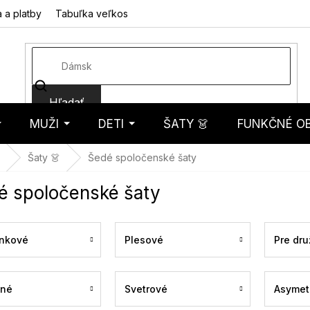
 a platby
Tabuľka veľkostí
Fotorecenzie
Hodnotenie obcho
Hľadať
MUŽI
DETI
ŠATY 👗
FUNKČNÉ OB
košík
Šaty 👗
Šedé spoločenské šaty
é spoločenské šaty
nkové
Plesové
Pre dru
ené
Svetrové
Asymet