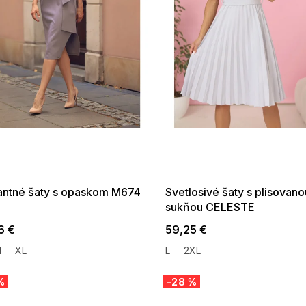
 SALE -35% ?
SUMMER SALE -35% ?
:35:EUR:P:f!2026-
G_SUMMER35:35:EUR:P:f!2026-
:01,2026-08-10-
08-04-09:01,2026-08-10-
09:00
09:00
antné šaty s opaskom M674
Svetlosivé šaty s plisovano
sukňou CELESTE
6 €
59,25 €
M
XL
L
2XL
%
–28 %