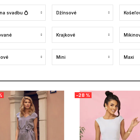
 na svadbu 💍
Džínsové
Košeľo
ované
Krajkové
Mikino
tové
Mini
Maxi
%
–28 %