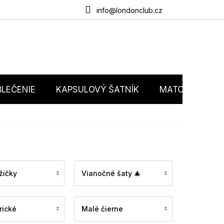
du
O nás
Obchodné podmienky
Podmienky ochrany osobný
info@londonclub.cz
LEČENIE
KAPSULOVÝ ŠATNÍK
MATCHY MATC
žičky
Vianočné šaty 🎄
rické
Malé čierne