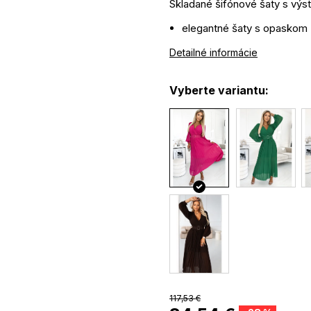
Skladané šifónové šaty s výs
elegantné šaty s opaskom
UNI veľkosť
Detailné informácie
balónové rukávy
značka NUMOCO
Vyberte variantu:
modelka na obrázku je vys
materiál: 95% polyester, 5
117,53 €