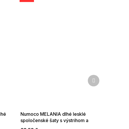
Ďalší
produkt
5% ?
SUMMER SALE -35% ?
:f!2026-
G_SUMMER35:35:EUR:P:f!2026-
8-10-
08-04-09:01,2026-08-10-
09:00
lhé
Numoco MELANIA dlhé lesklé
spoločenské šaty s výstrihom a
krátkym rukávom pistáciové