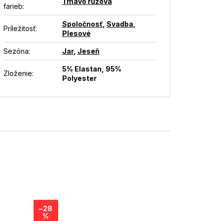
Tmavo ružová
farieb
:
Spoločnosť
,
Svadba
,
Príležitosť
:
Plesové
Sezóna
:
Jar
,
Jeseň
5% Elastan, 95%
Zloženie
:
Polyester
–28
%