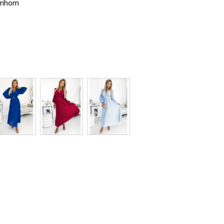
trihom
oká 169 cm a má oblečenú veľkosť UNI
% elastan