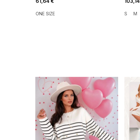
61,64 €
103,14
ONE SIZE
S
M