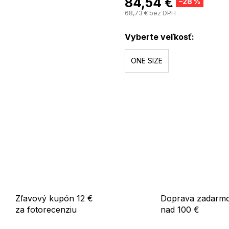
84,54 €
–28 %
68,73 € bez DPH
Vyberte veľkosť:
ONE SIZE
Zľavový kupón 12 €
Doprava zadarm
za fotorecenziu
nad 100 €