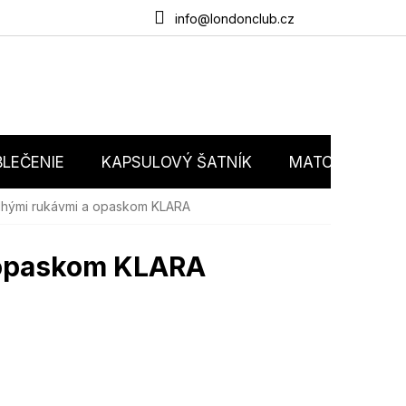
du
O nás
Obchodné podmienky
Podmienky ochrany osobný
info@londonclub.cz
LEČENIE
KAPSULOVÝ ŠATNÍK
MATCHY MATC
dlhými rukávmi a opaskom KLARA
a opaskom KLARA