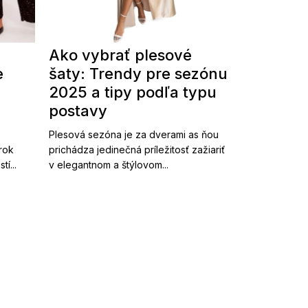
Ako vybrať plesové
e
šaty: Trendy pre sezónu
2025 a tipy podľa typu
postavy
Plesová sezóna je za dverami as ňou
 rok
prichádza jedinečná príležitosť zažiariť
í...
v elegantnom a štýlovom...