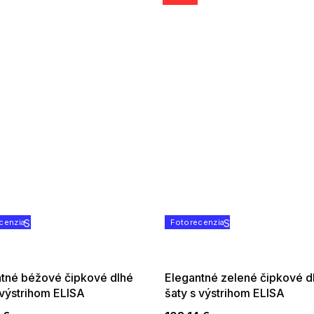
cenzia
SUMMER SALE -35% ?
Fotorecenzia
SUMMER SALE -3
G_SUMMER35:35:EUR:P:f!2026-
G_SUMMER35:35:EUR:P
08-04-09:01,2026-08-10-
08-04-09:01,2026-0
09:00
09:00
tné béžové čipkové dlhé
Elegantné zelené čipkové d
 výstrihom ELISA
šaty s výstrihom ELISA