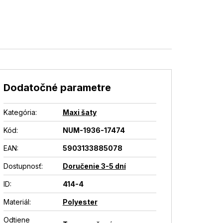
Dodatočné parametre
Kategória
:
Maxi šaty
Kód:
NUM-1936-17474
EAN
:
5903133885078
Dostupnosť
:
Doručenie 3-5 dní
ID
:
414-4
Materiál
:
Polyester
Odtiene