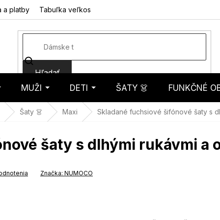
 a platby
Tabuľka veľkostí
Fotorecenzie
Hodnotenie obcho
Hľadať
MUŽI
DETI
ŠATY 👗
FUNKČNÉ OB
košík
Šaty 👗
Maxi
Skladané fuchsiové šifónové šaty s 
fónové šaty s dlhými rukávmi 
odnotenia
Značka:
NUMOCO