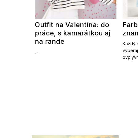
Outfit na Valentína: do
Farb
práce, s kamarátkou aj
znam
na rande
Každý r
vyberaj
...
ovplyvn