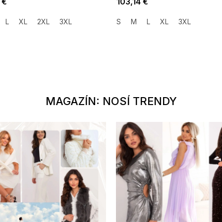
 €
103,14 €
L
XL
2XL
3XL
S
M
L
XL
3XL
MAGAZÍN: NOSÍ TRENDY