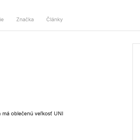
ie
Značka
Články
a má oblečenú veľkosť UNI