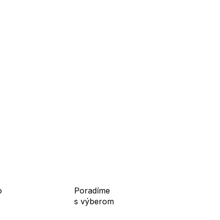
Jednotková
cena:
o
Poradíme
s výberom