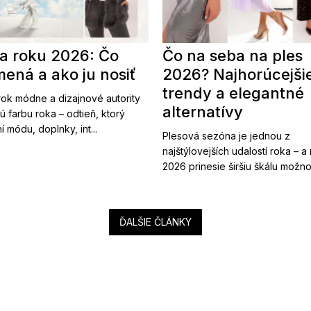
a roku 2026: Čo
Čo na seba na ples
ená a ako ju nosiť
2026? Najhorúcejši
trendy a elegantné
ok módne a dizajnové autority
alternatívy
ú farbu roka – odtieň, ktorý
í módu, doplnky, int...
Plesová sezóna je jednou z
najštýlovejších udalostí roka – a
2026 prinesie širšiu škálu možnost
ĎALŠIE ČLÁNKY