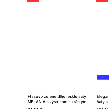
SUMMER SALE -35% ?
Fotore
G_SUMMER35:35:EUR:P:f!2026-
08-04-09:01,2026-08-10-
09:00
Fľašovo zelené dlhé lesklé šaty
Elegan
MELANIA s výstrihom a krátkym
šaty s
rukávom