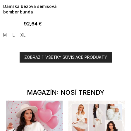
Dámska béžová semišová
bomber bunda
92,64 €
M
L
XL
ZOBRAZIŤ VŠETKY SÚVISIACE PRODUKTY
MAGAZÍN: NOSÍ TRENDY