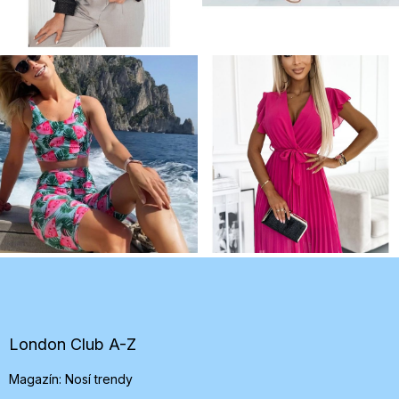
Z
á
p
ä
t
London Club A-Z
i
Magazín: Nosí trendy
e