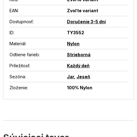
EAN
:
Zvoľte variant
Dostupnosť
:
Doručenie 3-5 dní
ID
:
TY3552
Materiál
:
Nylon
Odtiene farieb
:
Strieborná
Príležitosť
:
Každý deň
Sezóna
:
Jar
,
Jeseň
Zloženie
:
100% Nylon