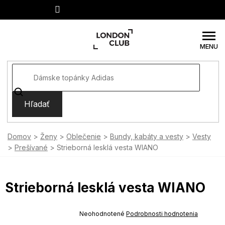
Prejsť
na
obsah
Hľadať
Domov
Ženy
Oblečenie
Bundy, kabáty a vesty
Vesty
Prešívané
Strieborná lesklá vesta WIANO
Strieborná lesklá vesta WIANO
SUMMER SALE -35% ?
MMER35:35:EUR:P:f!2026-
Priemerné
Neohodnotené
Podrobnosti hodnotenia
-04-09:01,2026-08-10-
hodnotenie
09:00