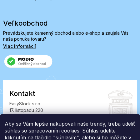
Veľkoobchod
Prevádzkujete kamenný obchod alebo e-shop a zaujala Vás
naša ponuka tovaru?
Viac informácií
Kontakt
EasyStock s.r.o.
17. listopadu 220
549 41 Červený Kostelec
IČ: 07727402, DIČ: CZ07727402
Aby sa Vám lepšie nakupovali naše trendy, treba udeliť
súhlas so spracovaním cookies. Súhlas udelíte
info@londonclub.sk
kliknutím na tlačidlo "súhlasím", alebo si ho môžete v