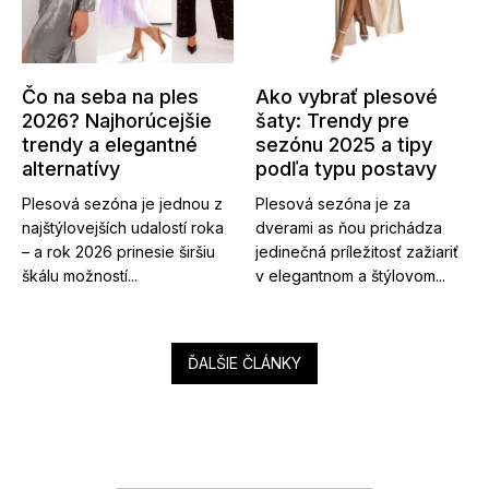
Čo na seba na ples
Ako vybrať plesové
2026? Najhorúcejšie
šaty: Trendy pre
trendy a elegantné
sezónu 2025 a tipy
alternatívy
podľa typu postavy
Plesová sezóna je jednou z
Plesová sezóna je za
najštýlovejších udalostí roka
dverami as ňou prichádza
– a rok 2026 prinesie širšiu
jedinečná príležitosť zažiariť
škálu možností...
v elegantnom a štýlovom...
ĎALŠIE ČLÁNKY