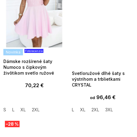
Fotorecenzia
Novinka
SUMMER SALE -35% ?
G_SUMMER35:35:EUR:P:f!2026-
08-04-09:01,2026-08-10-
Dámske rozšírené šaty
09:00
Numoco s čipkovým
živôtikom svetlo ružové
Svetloružové dlhé šaty s
výstrihom a trblietkami
70,22 €
CRYSTAL
96,46 €
od
S
L
XL
2XL
L
XL
2XL
3XL
–28 %