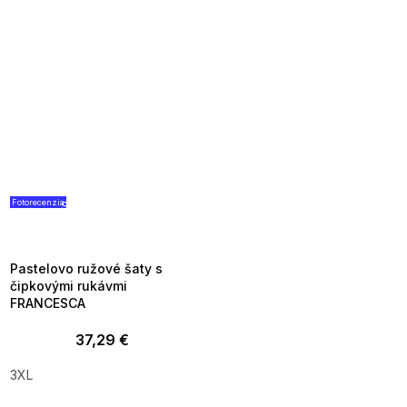
Fotorecenzia
SUMMER SALE -35% ?
G_SUMMER35:35:EUR:P:f!2026-
08-04-09:01,2026-08-10-
09:00
Pastelovo ružové šaty s
čipkovými rukávmi
FRANCESCA
37,29 €
3XL