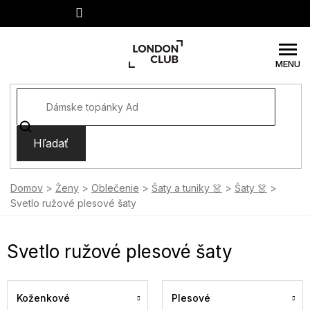
Prejsť
na
obsah
Hľadať
Domov
Ženy
Oblečenie
Šaty a tuniky 👗
Šaty 👗
Svetlo ružové plesové šaty
Svetlo ružové plesové šaty
Koženkové
Plesové