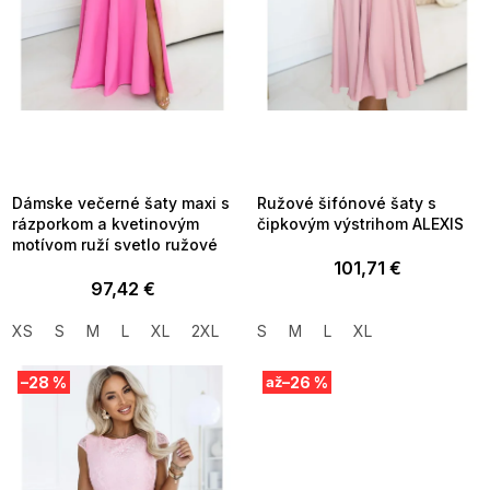
d
u
k
t
o
v
SUMMER SALE -35% ?
SUMMER SALE -35% ?
MMER35:35:EUR:P:f!2026-
G_SUMMER35:35:EUR:P:f!2026-
8-04-09:01,2026-08-10-
08-04-09:01,2026-08-10-
09:00
09:00
Dámske večerné šaty maxi s
Ružové šifónové šaty s
rázporkom a kvetinovým
čipkovým výstrihom ALEXIS
motívom ruží svetlo ružové
101,71 €
97,42 €
XS
S
M
L
XL
2XL
S
M
L
XL
–28 %
–26 %
až