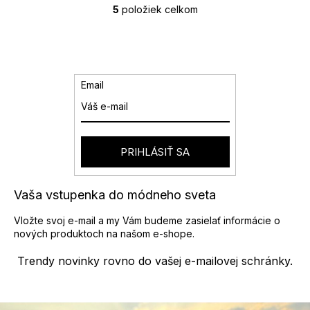
5
položiek celkom
O
v
l
á
d
a
Email
c
i
e
p
r
PRIHLÁSIŤ SA
v
k
y
Vaša vstupenka do módneho sveta
v
ý
Vložte svoj e-mail a my Vám budeme zasielať informácie o
p
nových produktoch na našom e-shope.
i
s
Trendy novinky rovno do vašej e-mailovej schránky.
u