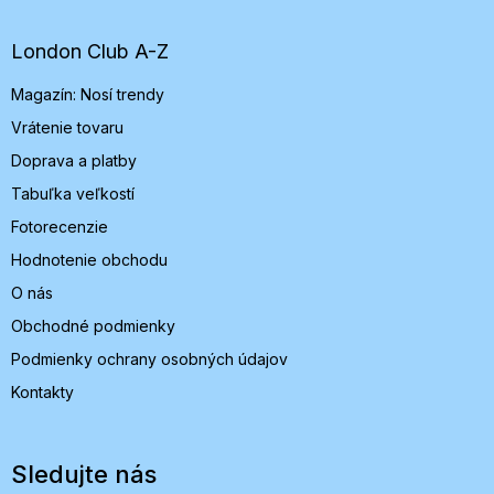
p
ä
t
London Club A-Z
i
Magazín: Nosí trendy
e
Vrátenie tovaru
Doprava a platby
Tabuľka veľkostí
Fotorecenzie
Hodnotenie obchodu
O nás
Obchodné podmienky
Podmienky ochrany osobných údajov
Kontakty
Sledujte nás