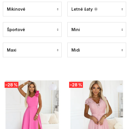
Mikinové
Letné šaty 🌞
Športové
Mini
Maxi
Midi
V
–28 %
–28 %
ý
p
i
s
p
r
o