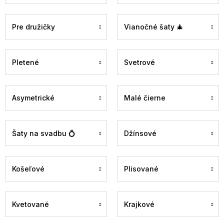
Pre družičky
Vianočné šaty 🎄
Pletené
Svetrové
Asymetrické
Malé čierne
Šaty na svadbu 💍
Džínsové
Košeľové
Plisované
Kvetované
Krajkové