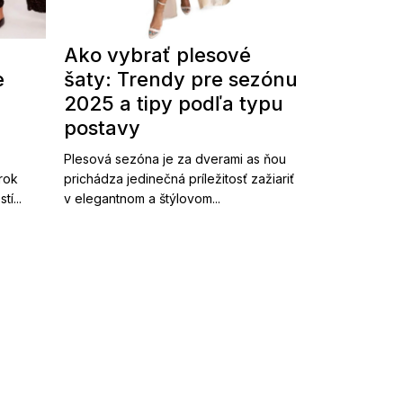
Ako vybrať plesové
e
šaty: Trendy pre sezónu
2025 a tipy podľa typu
postavy
Plesová sezóna je za dverami as ňou
 rok
prichádza jedinečná príležitosť zažiariť
í...
v elegantnom a štýlovom...