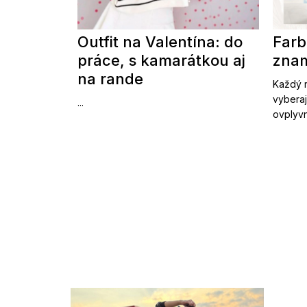
Outfit na Valentína: do
Farb
práce, s kamarátkou aj
znam
na rande
Každý r
vyberaj
...
ovplyvn