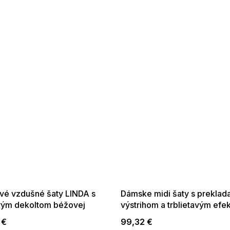
SALE -35% ?
SUMMER SALE -35% ?
35:EUR:P:f!2026-
G_SUMMER35:35:EUR:P:f!2026-
01,2026-08-10-
08-04-09:01,2026-08-10-
09:00
09:00
vé vzdušné šaty LINDA s
Dámske midi šaty s prekla
vým dekoltom béžovej
výstrihom a trblietavým efe
svetlo modrej
 €
99,32 €