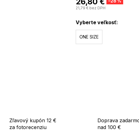
26,80 €
–28 %
21,79 € bez DPH
Vyberte veľkosť:
ONE SIZE
Zľavový kupón 12 €
Doprava zadarm
za fotorecenziu
nad 100 €