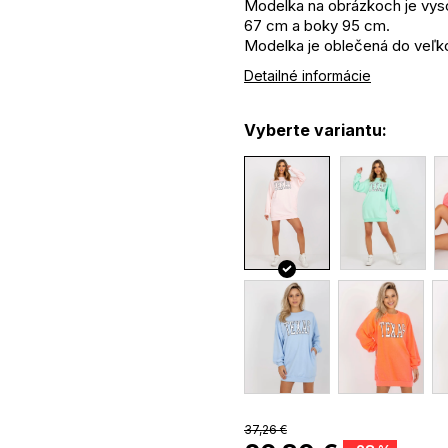
Modelka na obrázkoch je vys
67 cm a boky 95 cm.
Modelka je oblečená do veľko
Materiál: 70% bavlna, 30% po
Detailné informácie
Vyberte variantu:
37,26 €