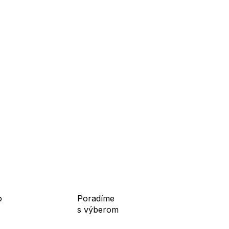
Jednotková
cena:
o
Poradíme
s výberom