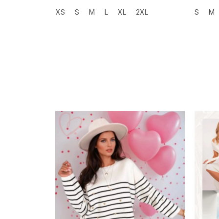
XS
S
M
L
XL
2XL
S
M