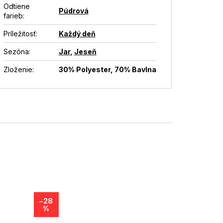
Odtiene
Púdrová
farieb
:
Príležitosť
:
Každý deň
Sezóna
:
Jar
,
Jeseň
Zloženie
:
30% Polyester, 70% Bavlna
–28
%