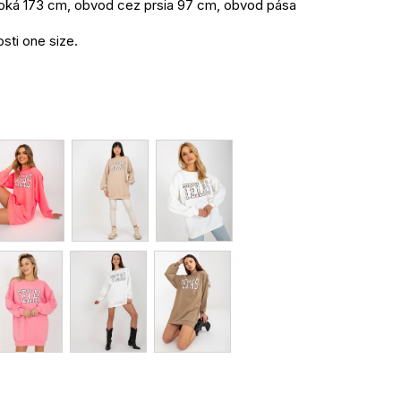
oká 173 cm, obvod cez prsia 97 cm, obvod pása
sti one size.
lyester