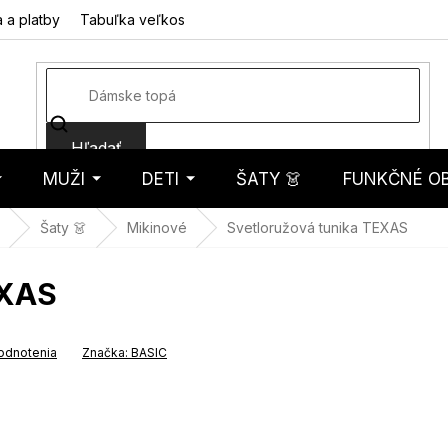
 a platby
Tabuľka veľkostí
Fotorecenzie
Hodnotenie obcho
Hľadať
MUŽI
DETI
ŠATY 👗
FUNKČNÉ OB
košík
Šaty 👗
Mikinové
Svetloružová tunika TEXAS
EXAS
odnotenia
Značka:
BASIC