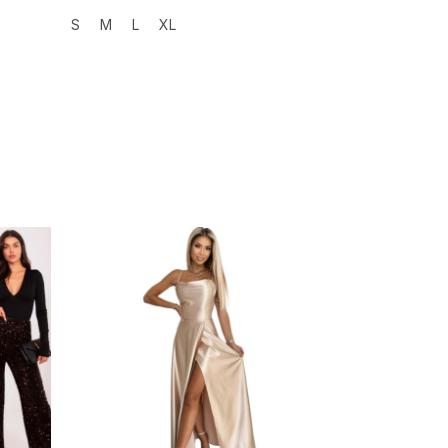
S
M
L
XL