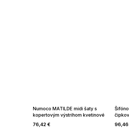
SUMMER SALE -35% ?
SUMMER 
G_SUMMER35:35:EUR:P:f!2026-
G_SUMMER35:
08-04-09:01,2026-08-10-
08-04-09:
09:00
Numoco MATILDE midi šaty s
Šifóno
kopertovým výstrihom kvetinové
čipko
modré s ružovými kvetmi
76,42 €
96,46