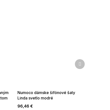
Ďalší
produkt
SUMMER SALE -35% ?
G_SUMMER35:35:EUR:P:f!2026-
08-04-09:01,2026-08-10-
09:00
daným
Numoco dámske šifónové šaty
ktom
Linda svetlo modré
96,46 €