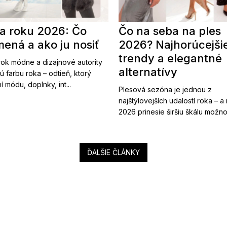
a roku 2026: Čo
Čo na seba na ples
ená a ako ju nosiť
2026? Najhorúcejši
trendy a elegantné
ok módne a dizajnové autority
alternatívy
ú farbu roka – odtieň, ktorý
í módu, doplnky, int...
Plesová sezóna je jednou z
najštýlovejších udalostí roka – a
2026 prinesie širšiu škálu možnost
ĎALŠIE ČLÁNKY