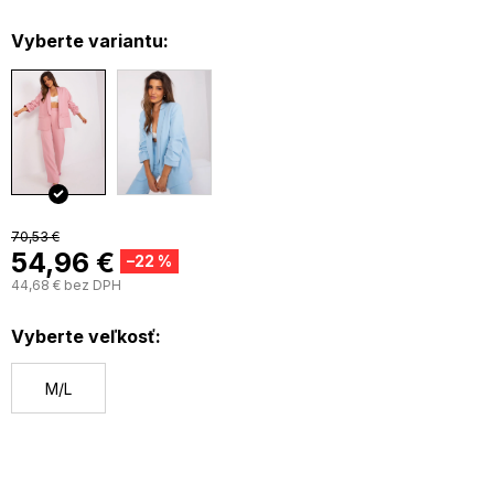
Vyberte variantu:
70,53 €
54,96 €
–22 %
44,68 € bez DPH
J
c
Vyberte veľkosť:
M/L