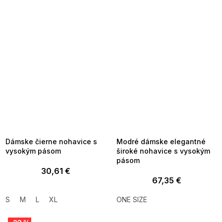
SUMMER SALE -35% ?
SUMMER SALE -35% ?
MMER35:35:EUR:P:f!2026-
G_SUMMER35:35:EUR:P:f!2026-
8-04-09:01,2026-08-10-
08-04-09:01,2026-08-10-
09:00
09:00
Dámske čierne nohavice s
Modré dámske elegantné
vysokým pásom
široké nohavice s vysokým
pásom
30,61 €
67,35 €
S
M
L
XL
ONE SIZE