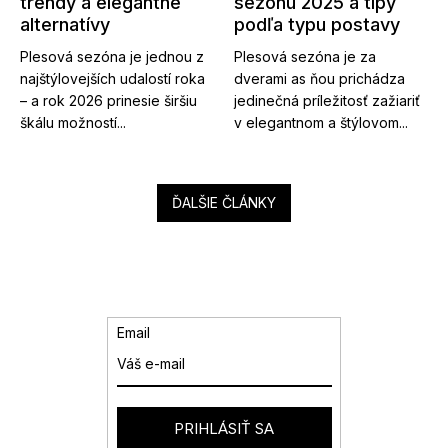
trendy a elegantné
sezónu 2025 a tipy
alternatívy
podľa typu postavy
Plesová sezóna je jednou z
Plesová sezóna je za
najštýlovejších udalostí roka
dverami as ňou prichádza
– a rok 2026 prinesie širšiu
jedinečná príležitosť zažiariť
škálu možností...
v elegantnom a štýlovom...
ĎALŠIE ČLÁNKY
Email
PRIHLÁSIŤ SA