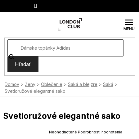
Prejsť
na
obsah
Hľadať
Domov
Ženy
Oblečenie
Saká a blejzre
Saká
Svetloružové elegantné sako
Svetloružové elegantné sako
SUMMER SALE -35% ?
MMER35:35:EUR:P:f!2026-
Priemerné
Neohodnotené
Podrobnosti hodnotenia
-04-09:01,2026-08-10-
hodnotenie
09:00