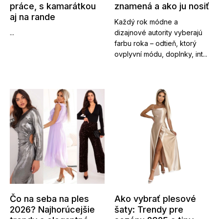
práce, s kamarátkou
znamená a ako ju nosiť
aj na rande
Každý rok módne a
...
dizajnové autority vyberajú
farbu roka – odtieň, ktorý
ovplyvní módu, doplnky, int...
Čo na seba na ples
Ako vybrať plesové
2026? Najhorúcejšie
šaty: Trendy pre