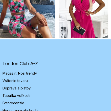
Z
á
p
ä
t
London Club A-Z
i
Magazín: Nosí trendy
e
Vrátenie tovaru
Doprava a platby
Tabuľka veľkostí
Fotorecenzie
Hodnotenie obchodu