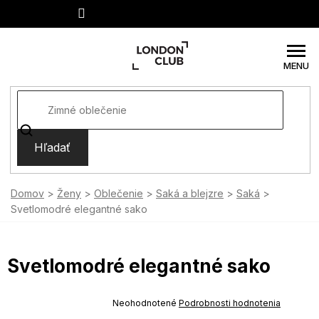
Prejsť
na
obsah
Hľadať
Domov
Ženy
Oblečenie
Saká a blejzre
Saká
Svetlomodré elegantné sako
Svetlomodré elegantné sako
SUMMER SALE -35% ?
MMER35:35:EUR:P:f!2026-
Priemerné
Neohodnotené
Podrobnosti hodnotenia
-04-09:01,2026-08-10-
hodnotenie
09:00