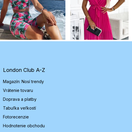
Z
á
p
ä
t
London Club A-Z
i
Magazín: Nosí trendy
e
Vrátenie tovaru
Doprava a platby
Tabuľka veľkostí
Fotorecenzie
Hodnotenie obchodu