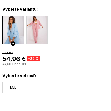
Vyberte variantu:
70,53 €
54,96 €
–22 %
44,68 € bez DPH
J
c
Vyberte veľkosť:
M/L