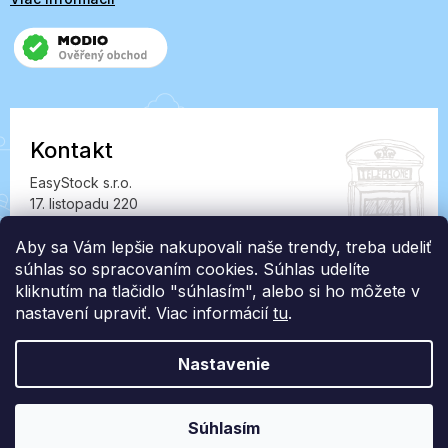
Kontakt
EasyStock s.r.o.
17. listopadu 220
549 41 Červený Kostelec
IČ: 07727402, DIČ: CZ07727402
Aby sa Vám lepšie nakupovali naše trendy, treba udeliť
súhlas so spracovaním cookies. Súhlas udelíte
info@londonclub.sk
kliknutím na tlačidlo "súhlasím", alebo si ho môžete v
nastavení upraviť. Viac informácií
tu
.
Nastavenie
Vytvoril Shoptet Premium
Súhlasím
Copyright 2026
LondonClub.sk
. Všetky práva vyhradené.