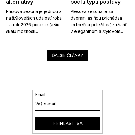
alternatívy
podľa typu postavy
Plesová sezóna je jednou z
Plesová sezóna je za
najštýlovejších udalostí roka
dverami as ňou prichádza
– a rok 2026 prinesie širšiu
jedinečná príležitosť zažiariť
škálu možností...
v elegantnom a štýlovom...
ĎALŠIE ČLÁNKY
Email
PRIHLÁSIŤ SA