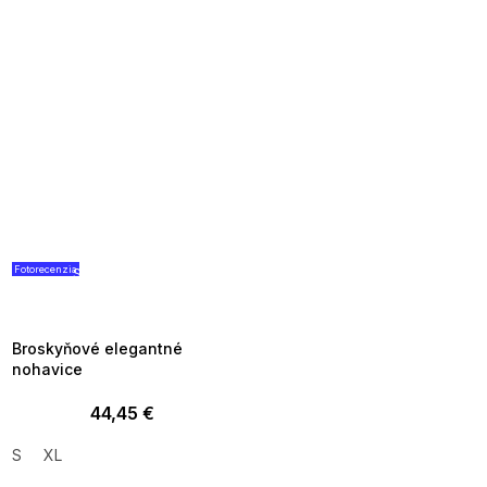
Fotorecenzia
SUMMER SALE -35% ?
G_SUMMER35:35:EUR:P:f!2026-
08-04-09:01,2026-08-10-
09:00
Broskyňové elegantné
nohavice
44,45 €
S
XL