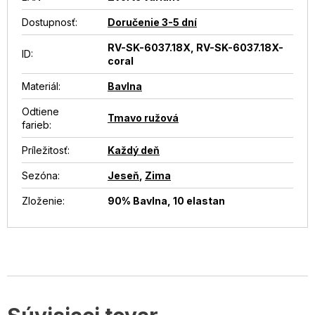
Dostupnosť
:
Doručenie 3-5 dní
RV-SK-6037.18X, RV-SK-6037.18X-
ID
:
coral
Materiál
:
Bavlna
Odtiene
Tmavo ružová
farieb
:
Príležitosť
:
Každý deň
Sezóna
:
Jeseň
,
Zima
Zloženie
:
90% Bavlna, 10 elastan