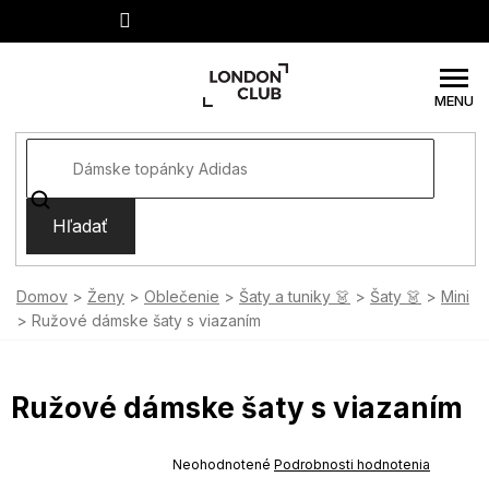
Prejsť
na
obsah
Hľadať
Domov
Ženy
Oblečenie
Šaty a tuniky 👗
Šaty 👗
Mini
Ružové dámske šaty s viazaním
Ružové dámske šaty s viazaním
SUMMER SALE -35% ?
MMER35:35:EUR:P:f!2026-
Priemerné
Neohodnotené
Podrobnosti hodnotenia
-04-09:01,2026-08-10-
hodnotenie
09:00