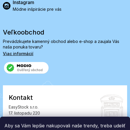
Instagram
Módne inšpirácie pre vás
Veľkoobchod
Prevádzkujete kamenný obchod alebo e-shop a zaujala Vás
naša ponuka tovaru?
Viac informácií
Kontakt
EasyStock s.r.o.
17. listopadu 220
549 41 Červený Kostelec
IČ: 07727402, DIČ: CZ07727402
Aby sa Vám lepšie nakupovali naše trendy, treba udeliť