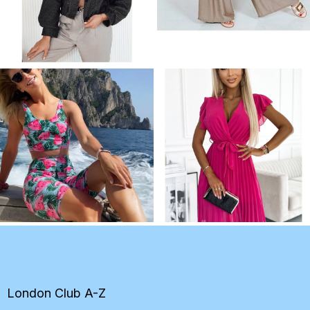
Z
á
p
ä
t
London Club A-Z
i