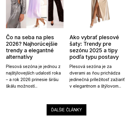
Čo na seba na ples
Ako vybrať plesové
2026? Najhorúcejšie
šaty: Trendy pre
trendy a elegantné
sezónu 2025 a tipy
alternatívy
podľa typu postavy
Plesová sezóna je jednou z
Plesová sezóna je za
najštýlovejších udalostí roka
dverami as ňou prichádza
– a rok 2026 prinesie širšiu
jedinečná príležitosť zažiariť
škálu možností...
v elegantnom a štýlovom...
ĎALŠIE ČLÁNKY