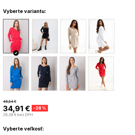
Vyberte variantu:
48,54 €
34,91 €
–28 %
28,38 € bez DPH
J
c
Vyberte veľkosť: