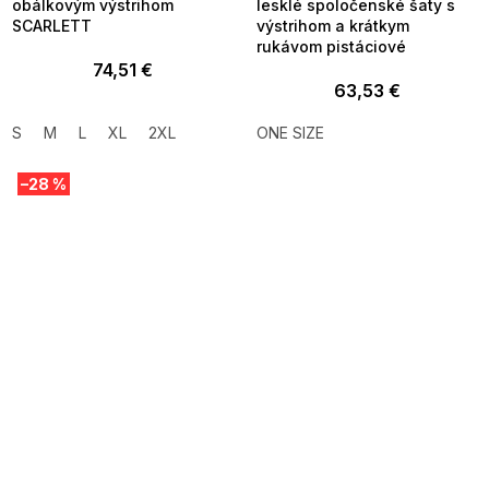
obálkovým výstrihom
lesklé spoločenské šaty s
SCARLETT
výstrihom a krátkym
rukávom pistáciové
74,51 €
63,53 €
S
M
L
XL
2XL
ONE SIZE
–28 %
SUMMER SALE -35% ?