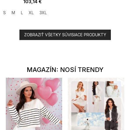
103,14 €
S
M
L
XL
3XL
ZOBRAZIŤ VŠETKY SÚVISIACE PRODUKTY
MAGAZÍN: NOSÍ TRENDY