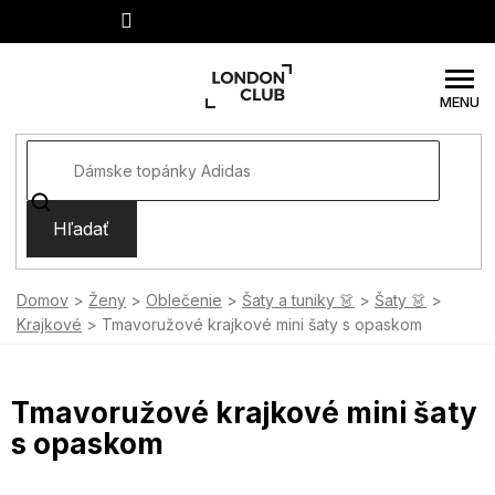
Prejsť
na
obsah
Hľadať
Domov
Ženy
Oblečenie
Šaty a tuniky 👗
Šaty 👗
Krajkové
Tmavoružové krajkové mini šaty s opaskom
Tmavoružové krajkové mini šaty
s opaskom
SUMMER SALE -35% ?
MMER35:35:EUR:P:f!2026-