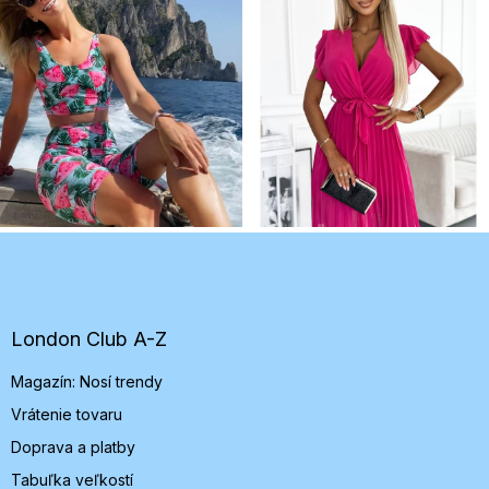
Z
á
p
ä
t
London Club A-Z
i
Magazín: Nosí trendy
e
Vrátenie tovaru
Doprava a platby
Tabuľka veľkostí