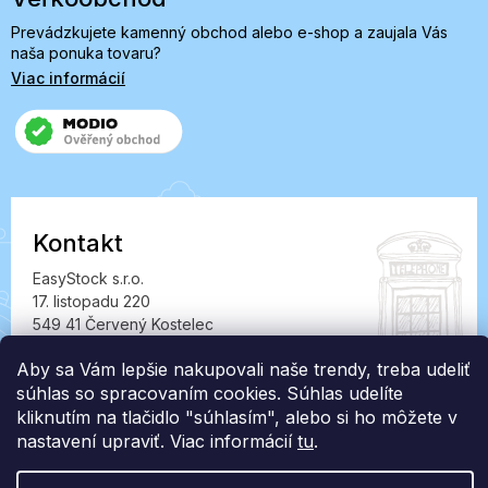
Prevádzkujete kamenný obchod alebo e-shop a zaujala Vás
naša ponuka tovaru?
Viac informácií
Kontakt
EasyStock s.r.o.
17. listopadu 220
549 41 Červený Kostelec
IČ: 07727402, DIČ: CZ07727402
Aby sa Vám lepšie nakupovali naše trendy, treba udeliť
info@londonclub.sk
súhlas so spracovaním cookies. Súhlas udelíte
kliknutím na tlačidlo "súhlasím", alebo si ho môžete v
nastavení upraviť. Viac informácií
tu
.