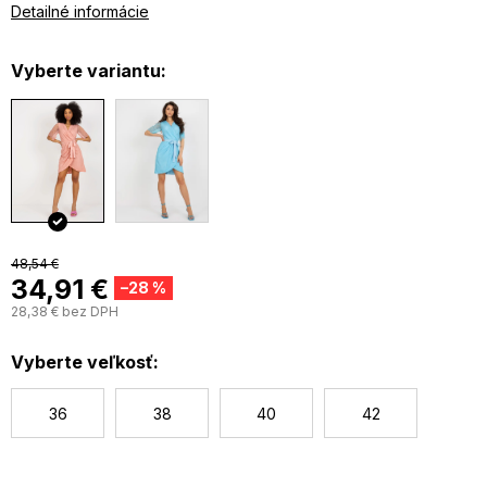
Materiál: 65% polyester, 25% viskóza, 15% spandex.
Detailné informácie
Vyberte variantu:
48,54 €
34,91 €
–28 %
28,38 € bez DPH
J
c
Vyberte veľkosť:
36
38
40
42