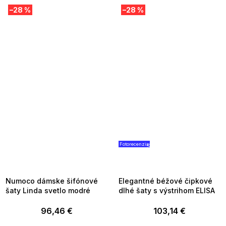
–28 %
–28 %
Fotorecenzia
SUMMER SALE -35% ?
SUMMER SALE -35% ?
MMER35:35:EUR:P:f!2026-
G_SUMMER35:35:EUR:P:f!2026
8-04-09:01,2026-08-10-
08-04-09:01,2026-08-10-
09:00
09:00
Numoco dámske šifónové
Elegantné béžové čipkové
šaty Linda svetlo modré
dlhé šaty s výstrihom ELISA
96,46 €
103,14 €