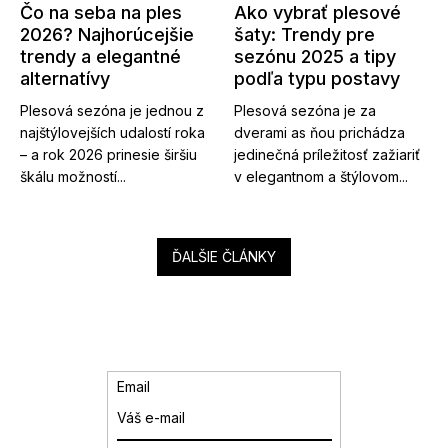
Čo na seba na ples
Ako vybrať plesové
2026? Najhorúcejšie
šaty: Trendy pre
trendy a elegantné
sezónu 2025 a tipy
alternatívy
podľa typu postavy
Plesová sezóna je jednou z
Plesová sezóna je za
najštýlovejších udalostí roka
dverami as ňou prichádza
– a rok 2026 prinesie širšiu
jedinečná príležitosť zažiariť
škálu možností...
v elegantnom a štýlovom...
ĎALŠIE ČLÁNKY
Email