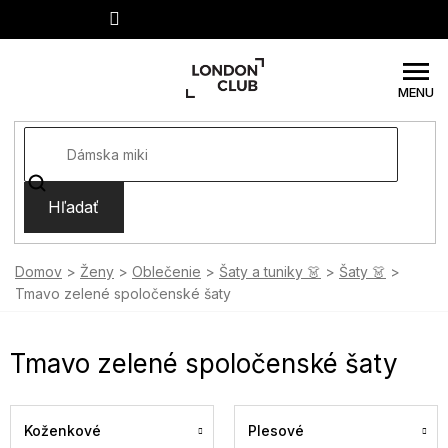
Prejsť
na
obsah
Hľadať
Domov
Ženy
Oblečenie
Šaty a tuniky 👗
Šaty 👗
Tmavo zelené spoločenské šaty
Tmavo zelené spoločenské šaty
Koženkové
Plesové