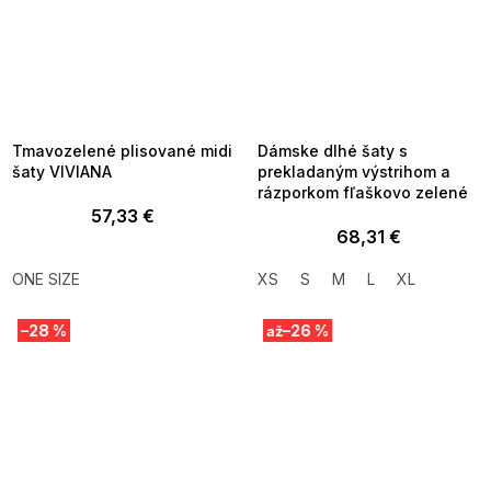
SUMMER SALE -35% ?
SUMMER SALE -35% ?
MMER35:35:EUR:P:f!2026-
G_SUMMER35:35:EUR:P:f!2026-
8-04-09:01,2026-08-10-
08-04-09:01,2026-08-10-
09:00
09:00
Tmavozelené plisované midi
Dámske dlhé šaty s
šaty VIVIANA
prekladaným výstrihom a
rázporkom fľaškovo zelené
57,33 €
68,31 €
ONE SIZE
XS
S
M
L
XL
–28 %
–26 %
až