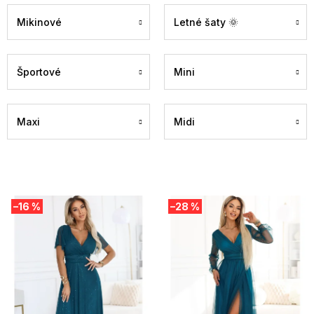
Mikinové
Letné šaty 🌞
Športové
Mini
Maxi
Midi
V
–16 %
–28 %
ý
p
i
s
p
r
o