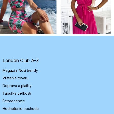
Z
á
p
ä
t
London Club A-Z
i
Magazín: Nosí trendy
e
Vrátenie tovaru
Doprava a platby
Tabuľka veľkostí
Fotorecenzie
Hodnotenie obchodu