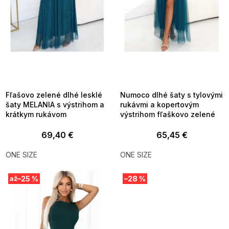
d
u
k
t
o
v
SUMMER SALE -35% ?
SUMMER SALE -35% ?
MMER35:35:EUR:P:f!2026-
G_SUMMER35:35:EUR:P:f!2026-
8-04-09:01,2026-08-10-
08-04-09:01,2026-08-10-
09:00
09:00
Fľašovo zelené dlhé lesklé
Numoco dlhé šaty s tylovými
šaty MELANIA s výstrihom a
rukávmi a kopertovým
krátkym rukávom
výstrihom fľaškovo zelené
69,40 €
65,45 €
ONE SIZE
ONE SIZE
–25 %
–28 %
až