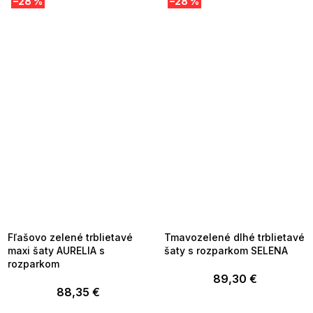
–28 %
–28 %
SUMMER SALE -35% ?
SUMMER SALE -35% ?
MMER35:35:EUR:P:f!2026-
G_SUMMER35:35:EUR:P:f!2026-
8-04-09:01,2026-08-10-
08-04-09:01,2026-08-10-
09:00
09:00
Fľašovo zelené trblietavé
Tmavozelené dlhé trblietavé
maxi šaty AURELIA s
šaty s rozparkom SELENA
rozparkom
89,30 €
88,35 €