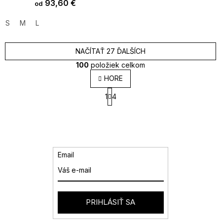
93,60 €
od
S
M
L
NAČÍTAŤ 27 ĎALŠÍCH
100
položiek celkom
O
HORE
v
S
l
1
4
t
á
r
d
á
a
n
k
c
o
i
v
e
Email
a
p
n
r
i
v
e
k
y
PRIHLÁSIŤ SA
v
ý