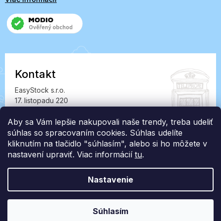
Kontakt
EasyStock s.r.o.
17. listopadu 220
549 41 Červený Kostelec
IČ: 07727402, DIČ: CZ07727402
Aby sa Vám lepšie nakupovali naše trendy, treba udeliť
súhlas so spracovaním cookies. Súhlas udelíte
info@londonclub.sk
kliknutím na tlačidlo "súhlasím", alebo si ho môžete v
nastavení upraviť. Viac informácií
tu
.
Nastavenie
Vytvoril Shoptet Premium
Súhlasím
Copyright 2026
LondonClub.sk
. Všetky práva vyhradené.