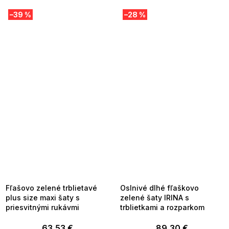
–39 %
–28 %
SUMMER SALE -35% ?
SUMMER SALE -35% ?
MMER35:35:EUR:P:f!2026-
G_SUMMER35:35:EUR:P:f!2026-
8-04-09:01,2026-08-10-
08-04-09:01,2026-08-10-
09:00
09:00
Fľašovo zelené trblietavé
Oslnivé dlhé fľaškovo
plus size maxi šaty s
zelené šaty IRINA s
priesvitnými rukávmi
trblietkami a rozparkom
63,53 €
89,30 €