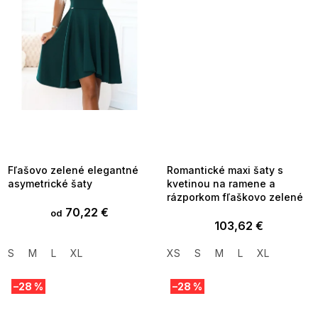
SUMMER SALE -35% ?
SUMMER SALE -35% ?
MMER35:35:EUR:P:f!2026-
G_SUMMER35:35:EUR:P:f!2026-
8-04-09:01,2026-08-10-
08-04-09:01,2026-08-10-
09:00
09:00
Fľašovo zelené elegantné
Romantické maxi šaty s
asymetrické šaty
kvetinou na ramene a
rázporkom fľaškovo zelené
70,22 €
od
103,62 €
S
M
L
XL
XS
S
M
L
XL
–28 %
–28 %