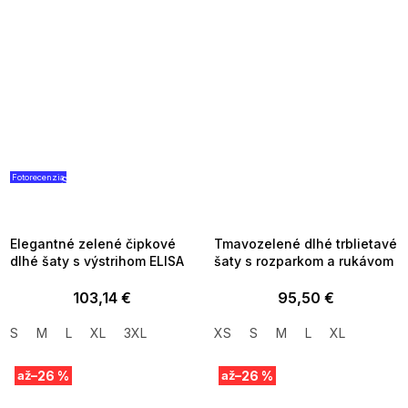
Fotorecenzia
SUMMER SALE -35% ?
SUMMER SALE -35% ?
G_SUMMER35:35:EUR:P:f!2026-
G_SUMMER35:35:EUR:P:f!2026-
08-04-09:01,2026-08-10-
08-04-09:01,2026-08-10-
09:00
09:00
Elegantné zelené čipkové
Tmavozelené dlhé trblietavé
dlhé šaty s výstrihom ELISA
šaty s rozparkom a rukávom
103,14 €
95,50 €
S
M
L
XL
3XL
XS
S
M
L
XL
–26 %
–26 %
až
až