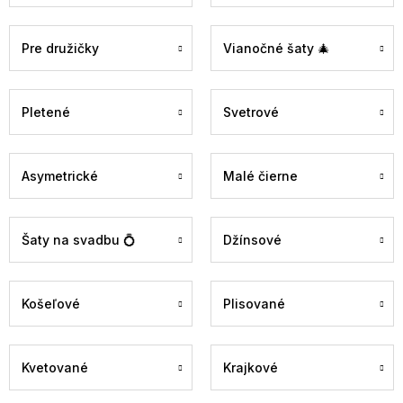
Pre družičky
Vianočné šaty 🎄
Pletené
Svetrové
Asymetrické
Malé čierne
Šaty na svadbu 💍
Džínsové
Košeľové
Plisované
Kvetované
Krajkové