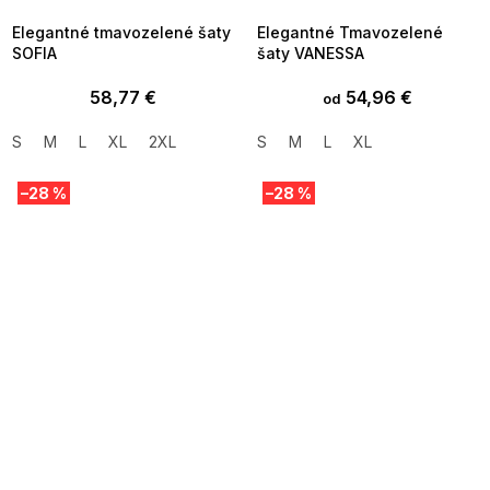
Elegantné tmavozelené šaty
Elegantné Tmavozelené
SOFIA
šaty VANESSA
58,77 €
54,96 €
od
S
M
L
XL
2XL
S
M
L
XL
–28 %
–28 %
SUMMER SALE -35% ?
SUMMER SALE -35% ?