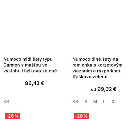
SUMMER SALE -35% ?
SUMMER SALE -35% ?
MMER35:35:EUR:P:f!2026-
G_SUMMER35:35:EUR:P:f!2026-
8-04-09:01,2026-08-10-
08-04-09:01,2026-08-10-
09:00
09:00
Numoco midi šaty typu
Numoco dlhé šaty na
Carmen s mašľou vo
ramienka s korzetovým
výstrihu fľaškovo zelené
viazaním a rázporkom
fľaškovo zelené
86,43 €
99,32 €
od
XS
XS
S
M
L
XL
–28 %
–28 %