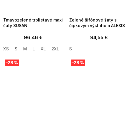
MMER35:35:EUR:P:f!2026-
G_SUMMER35:35:EUR:P:f!2026-
8-04-09:01,2026-08-10-
08-04-09:01,2026-08-10-
09:00
09:00
Tmavozelené trblietavé maxi
Zelené šifónové šaty s
šaty SUSAN
čipkovým výstrihom ALEXIS
96,46 €
94,55 €
XS
S
M
L
XL
2XL
S
–28 %
–28 %