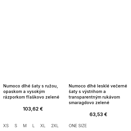
SUMMER SALE -35% ?
SUMMER SALE -35% ?
MMER35:35:EUR:P:f!2026-
G_SUMMER35:35:EUR:P:f!2026-
8-04-09:01,2026-08-10-
08-04-09:01,2026-08-10-
09:00
09:00
Numoco dlhé šaty s ružou,
Numoco dlhé lesklé večerné
opaskom a vysokým
šaty s výstrihom a
rázporkom fľaškovo zelené
transparentným rukávom
smaragdovo zelené
103,62 €
63,53 €
XS
S
M
L
XL
2XL
ONE SIZE