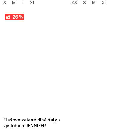
S
M
L
XL
XS
S
M
XL
–26 %
až
SUMMER SALE -35% ?
MMER35:35:EUR:P:f!2026-
8-04-09:01,2026-08-10-
09:00
Fľašovo zelené dlhé šaty s
výstrihom JENNIFER