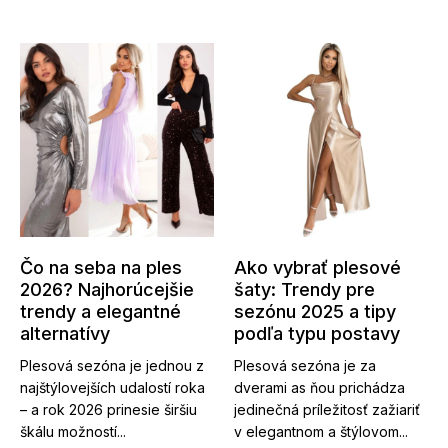
Čo na seba na ples
Ako vybrať plesové
2026? Najhorúcejšie
šaty: Trendy pre
trendy a elegantné
sezónu 2025 a tipy
alternatívy
podľa typu postavy
Plesová sezóna je jednou z
Plesová sezóna je za
najštýlovejších udalostí roka
dverami as ňou prichádza
– a rok 2026 prinesie širšiu
jedinečná príležitosť zažiariť
škálu možností...
v elegantnom a štýlovom...