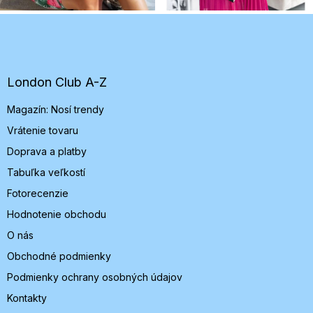
Z
á
p
ä
t
London Club A-Z
i
Magazín: Nosí trendy
e
Vrátenie tovaru
Doprava a platby
Tabuľka veľkostí
Fotorecenzie
Hodnotenie obchodu
O nás
Obchodné podmienky
Podmienky ochrany osobných údajov
Kontakty