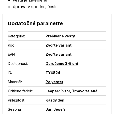
vesta je zateplená
úprava v spodnej časti
Dodatočné parametre
Kategória
:
Prešívané vesty
Kód:
Zvoľte variant
EAN
:
Zvoľte variant
Dostupnosť
:
Doručenie 3-5 dní
ID
:
TY4824
Materiál
:
Polyester
Odtiene farieb
:
Leopardí vzor
,
Tmavo zelená
Príležitosť
:
Každý deň
Sezóna
:
Jar
,
Jeseň