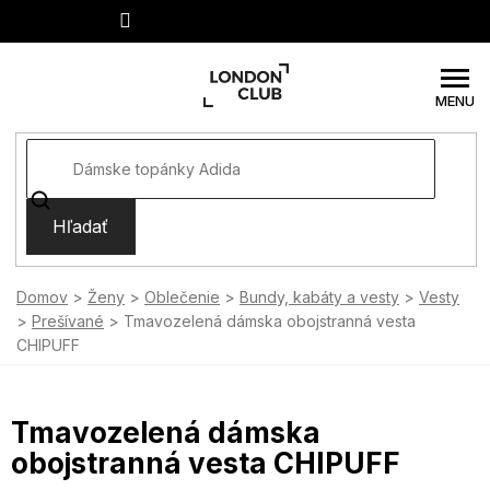
Prejsť
na
obsah
Hľadať
Domov
Ženy
Oblečenie
Bundy, kabáty a vesty
Vesty
Prešívané
Tmavozelená dámska obojstranná vesta
CHIPUFF
Tmavozelená dámska
obojstranná vesta CHIPUFF