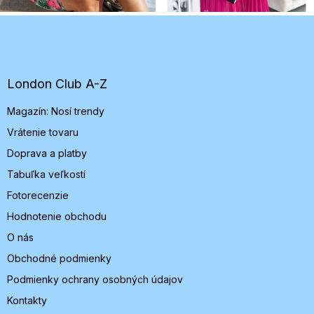
Z
á
p
ä
t
London Club A-Z
i
Magazín: Nosí trendy
e
Vrátenie tovaru
Doprava a platby
Tabuľka veľkostí
Fotorecenzie
Hodnotenie obchodu
O nás
Obchodné podmienky
Podmienky ochrany osobných údajov
Kontakty