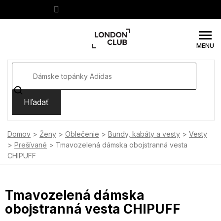
Prejsť
na
obsah
Hľadať
Domov
Ženy
Oblečenie
Bundy, kabáty a vesty
Vesty
Prešívané
Tmavozelená dámska obojstranná vesta
CHIPUFF
Tmavozelená dámska
obojstranná vesta CHIPUFF