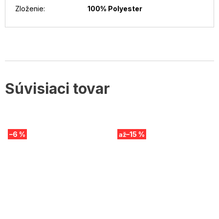
Zloženie
:
100% Polyester
Súvisiaci tovar
–6 %
–15 %
až