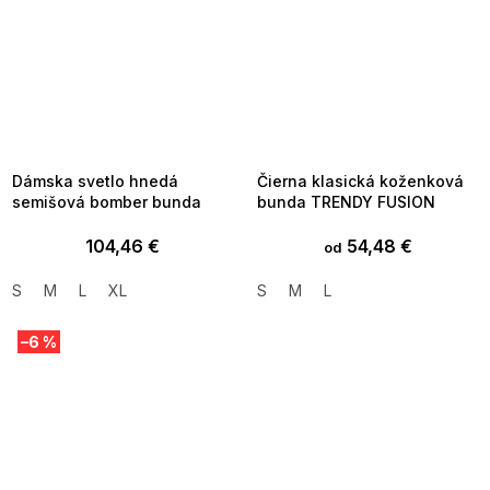
SUMMER SALE -35% ?
SUMMER SALE -35% ?
MMER35:35:EUR:P:f!2026-
G_SUMMER35:35:EUR:P:f!2026-
8-04-09:01,2026-08-10-
08-04-09:01,2026-08-10-
09:00
09:00
Dámska svetlo hnedá
Čierna klasická koženková
semišová bomber bunda
bunda TRENDY FUSION
104,46 €
54,48 €
od
S
M
L
XL
S
M
L
–6 %