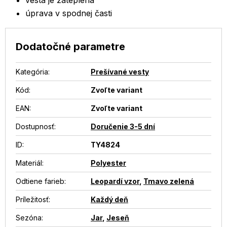
vesta je zateplená
úprava v spodnej časti
Dodatočné parametre
Kategória
:
Prešívané vesty
Kód:
Zvoľte variant
EAN
:
Zvoľte variant
Dostupnosť
:
Doručenie 3-5 dní
ID
:
TY4824
Materiál
:
Polyester
Odtiene farieb
:
Leopardí vzor
,
Tmavo zelená
Príležitosť
:
Každý deň
Sezóna
:
Jar
,
Jeseň