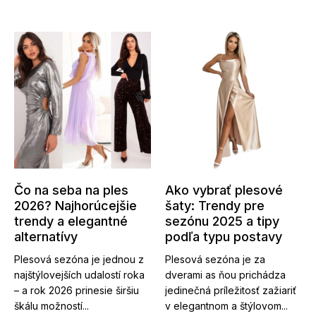
Čo na seba na ples
Ako vybrať plesové
2026? Najhorúcejšie
šaty: Trendy pre
trendy a elegantné
sezónu 2025 a tipy
alternatívy
podľa typu postavy
Plesová sezóna je jednou z
Plesová sezóna je za
najštýlovejších udalostí roka
dverami as ňou prichádza
– a rok 2026 prinesie širšiu
jedinečná príležitosť zažiariť
škálu možností...
v elegantnom a štýlovom...