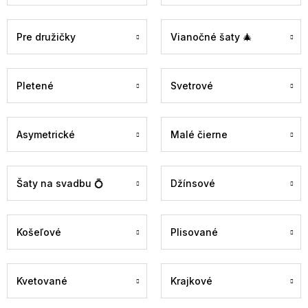
Pre družičky
Vianočné šaty 🎄
Pletené
Svetrové
Asymetrické
Malé čierne
Šaty na svadbu 💍
Džínsové
Košeľové
Plisované
Kvetované
Krajkové