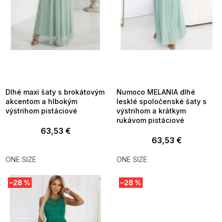
d
u
k
t
o
v
SUMMER SALE -35% ?
SUMMER SALE -35% ?
MMER35:35:EUR:P:f!2026-
G_SUMMER35:35:EUR:P:f!2026-
8-04-09:01,2026-08-10-
08-04-09:01,2026-08-10-
09:00
09:00
Dlhé maxi šaty s brokátovým
Numoco MELANIA dlhé
akcentom a hlbokým
lesklé spoločenské šaty s
výstrihom pistáciové
výstrihom a krátkym
rukávom pistáciové
63,53 €
63,53 €
ONE SIZE
ONE SIZE
–28 %
–28 %