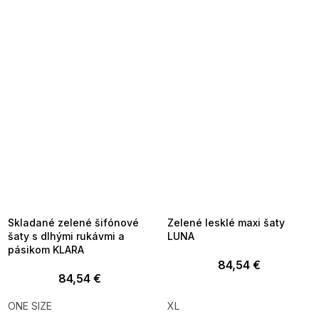
SUMMER SALE -35% ?
SUMMER SALE -35% ?
MMER35:35:EUR:P:f!2026-
G_SUMMER35:35:EUR:P:f!2026-
8-04-09:01,2026-08-10-
08-04-09:01,2026-08-10-
09:00
09:00
Skladané zelené šifónové
Zelené lesklé maxi šaty
šaty s dlhými rukávmi a
LUNA
pásikom KLARA
84,54 €
84,54 €
ONE SIZE
XL