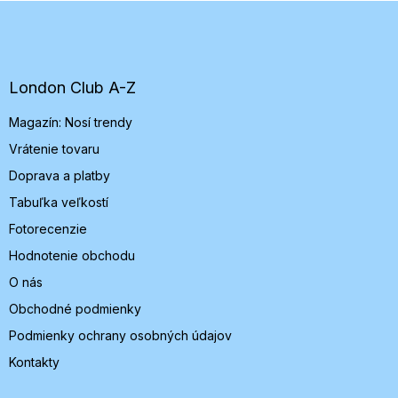
Z
á
p
ä
t
London Club A-Z
i
Magazín: Nosí trendy
e
Vrátenie tovaru
Doprava a platby
Tabuľka veľkostí
Fotorecenzie
Hodnotenie obchodu
O nás
Obchodné podmienky
Podmienky ochrany osobných údajov
Kontakty