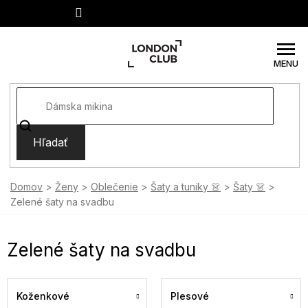
Prejsť
na
obsah
Hľadať
Domov
Ženy
Oblečenie
Šaty a tuniky 👗
Šaty 👗
Zelené šaty na svadbu
Zelené šaty na svadbu
Koženkové
Plesové