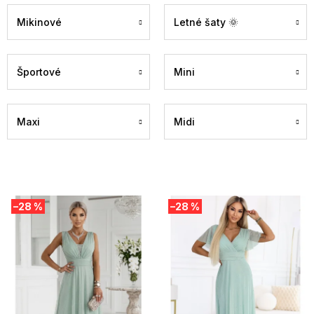
Mikinové
Letné šaty 🌞
Športové
Mini
Maxi
Midi
V
–28 %
–28 %
ý
p
i
s
p
r
o