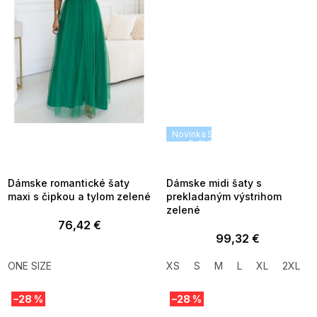
SUMMER SALE -35% ?
Novinka
SUMMER SALE -35% ?
MMER35:35:EUR:P:f!2026-
G_SUMMER35:35:EUR:P:f!2026
8-04-09:01,2026-08-10-
08-04-09:01,2026-08-10-
09:00
09:00
Dámske romantické šaty
Dámske midi šaty s
maxi s čipkou a tylom zelené
prekladaným výstrihom
zelené
76,42 €
99,32 €
ONE SIZE
XS
S
M
L
XL
2XL
–28 %
–28 %