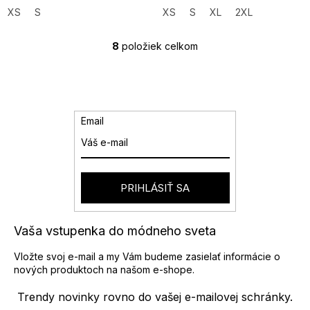
XS
S
XS
S
XL
2XL
8
položiek celkom
O
v
l
á
d
a
Email
c
i
e
p
r
PRIHLÁSIŤ SA
v
k
y
Vaša vstupenka do módneho sveta
v
ý
Vložte svoj e-mail a my Vám budeme zasielať informácie o
p
nových produktoch na našom e-shope.
i
s
Trendy novinky rovno do vašej e-mailovej schránky.
u