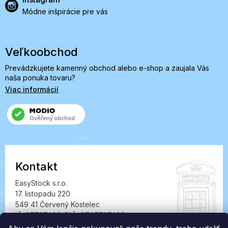
Módne inšpirácie pre vás
Veľkoobchod
Prevádzkujete kamenný obchod alebo e-shop a zaujala Vás
naša ponuka tovaru?
Viac informácií
Kontakt
EasyStock s.r.o.
17. listopadu 220
549 41 Červený Kostelec
IČ: 07727402, DIČ: CZ07727402