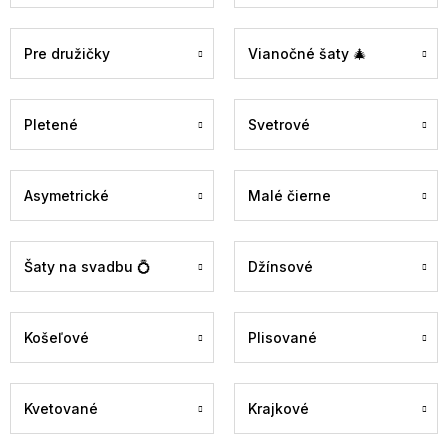
Pre družičky
Vianočné šaty 🎄
Pletené
Svetrové
Asymetrické
Malé čierne
Šaty na svadbu 💍
Džínsové
Košeľové
Plisované
Kvetované
Krajkové