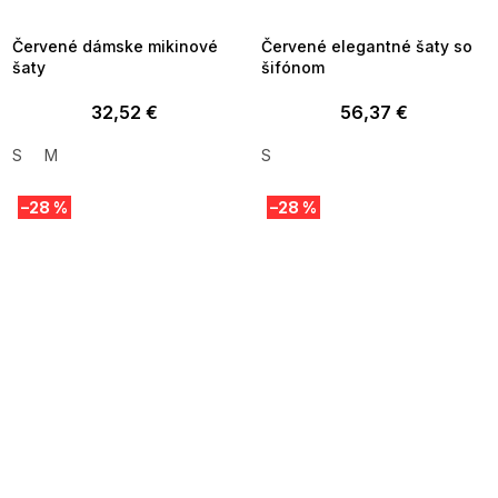
09:00
09:00
Červené dámske mikinové
Červené elegantné šaty so
šaty
šifónom
32,52 €
56,37 €
S
M
S
–28 %
–28 %