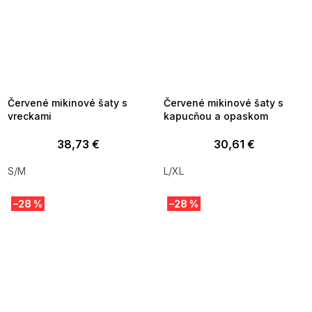
SUMMER SALE -35% ?
SUMMER SALE -35% ?
MMER35:35:EUR:P:f!2026-
G_SUMMER35:35:EUR:P:f!2026-
8-04-09:01,2026-08-10-
08-04-09:01,2026-08-10-
09:00
09:00
Červené mikinové šaty s
Červené mikinové šaty s
vreckami
kapucňou a opaskom
38,73 €
30,61 €
S/M
L/XL
–28 %
–28 %