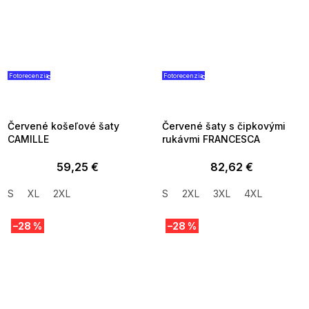
Fotorecenzia
Fotorecenzia
SUMMER SALE -35% ?
SUMMER SALE -35% ?
G_SUMMER35:35:EUR:P:f!2026-
G_SUMMER35:35:EUR:P:f!2026
08-04-09:01,2026-08-10-
08-04-09:01,2026-08-10-
09:00
09:00
Červené košeľové šaty
Červené šaty s čipkovými
CAMILLE
rukávmi FRANCESCA
59,25 €
82,62 €
S
XL
2XL
S
2XL
3XL
4XL
–28 %
–28 %