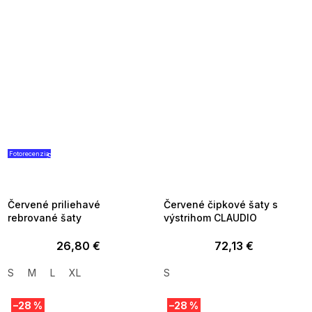
Fotorecenzia
SUMMER SALE -35% ?
SUMMER SALE -35% ?
G_SUMMER35:35:EUR:P:f!2026-
G_SUMMER35:35:EUR:P:f!2026-
08-04-09:01,2026-08-10-
08-04-09:01,2026-08-10-
09:00
09:00
Červené priliehavé
Červené čipkové šaty s
rebrované šaty
výstrihom CLAUDIO
26,80 €
72,13 €
S
M
L
XL
S
–28 %
–28 %