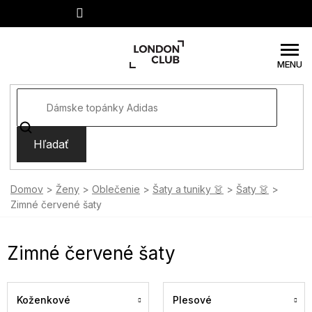
Prejsť
na
obsah
Hľadať
Domov
Ženy
Oblečenie
Šaty a tuniky 👗
Šaty 👗
Zimné červené šaty
Zimné červené šaty
Koženkové
Plesové