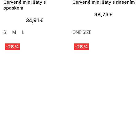
Červené mini šaty s
Červené mini šaty s riasením
opaskom
38,73 €
34,91 €
S
M
L
ONE SIZE
–28 %
–28 %
SUMMER SALE -35% ?
SUMMER SALE -35% ?
MMER35:35:EUR:P:f!2026-
G_SUMMER35:35:EUR:P:f!2026-
8-04-09:01,2026-08-10-
08-04-09:01,2026-08-10-