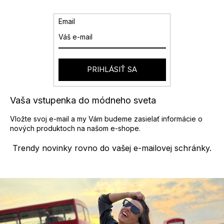
d
a
Email
c
i
e
p
r
PRIHLÁSIŤ SA
v
k
y
Vaša vstupenka do módneho sveta
v
ý
Vložte svoj e-mail a my Vám budeme zasielať informácie o
p
nových produktoch na našom e-shope.
i
s
Trendy novinky rovno do vašej e-mailovej schránky.
u