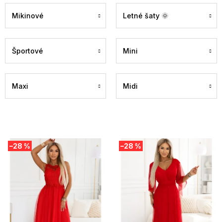
Mikinové
Letné šaty 🌞
Športové
Mini
Maxi
Midi
V
–28 %
–28 %
ý
p
i
s
p
r
o