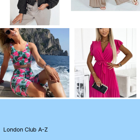
Z
á
p
ä
t
London Club A-Z
i