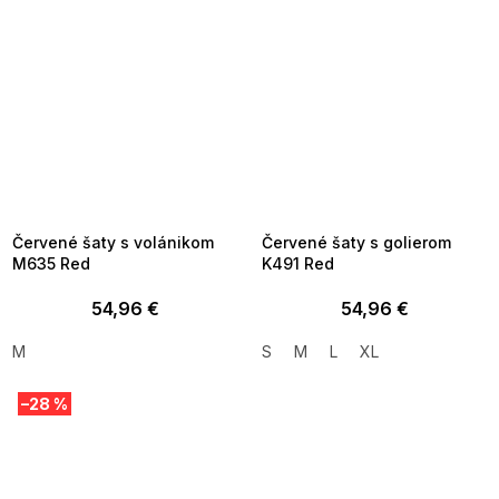
SUMMER SALE -35% ?
SUMMER SALE -35% ?
MMER35:35:EUR:P:f!2026-
G_SUMMER35:35:EUR:P:f!2026-
8-04-09:01,2026-08-10-
08-04-09:01,2026-08-10-
09:00
09:00
Červené šaty s volánikom
Červené šaty s golierom
M635 Red
K491 Red
54,96 €
54,96 €
M
S
M
L
XL
–28 %