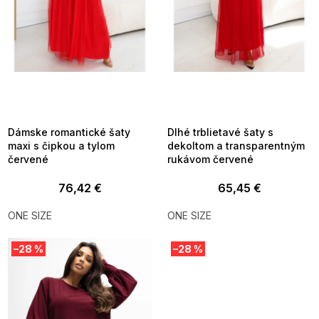
d
u
k
t
o
v
SUMMER SALE -35% ?
SUMMER SALE -35% ?
MMER35:35:EUR:P:f!2026-
G_SUMMER35:35:EUR:P:f!2026-
8-04-09:01,2026-08-10-
08-04-09:01,2026-08-10-
09:00
09:00
Dámske romantické šaty
Dlhé trblietavé šaty s
maxi s čipkou a tylom
dekoltom a transparentným
červené
rukávom červené
76,42 €
65,45 €
ONE SIZE
ONE SIZE
–28 %
–28 %