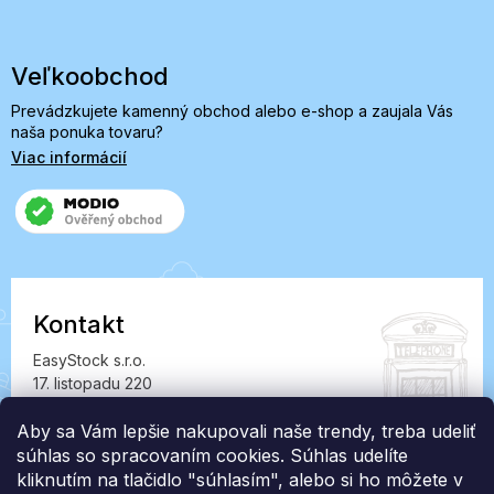
Veľkoobchod
Prevádzkujete kamenný obchod alebo e-shop a zaujala Vás
naša ponuka tovaru?
Viac informácií
Kontakt
EasyStock s.r.o.
17. listopadu 220
549 41 Červený Kostelec
IČ: 07727402, DIČ: CZ07727402
Aby sa Vám lepšie nakupovali naše trendy, treba udeliť
súhlas so spracovaním cookies. Súhlas udelíte
info@londonclub.sk
kliknutím na tlačidlo "súhlasím", alebo si ho môžete v