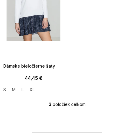
SUMMER SALE -35% ?
MMER35:35:EUR:P:f!2026-
8-04-09:01,2026-08-10-
09:00
Dámske bieločierne šaty
44,45 €
S
M
L
XL
3
položiek celkom
O
v
l
á
d