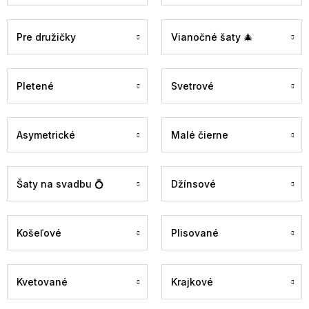
Pre družičky
Vianočné šaty 🎄
Pletené
Svetrové
Asymetrické
Malé čierne
Šaty na svadbu 💍
Džínsové
Košeľové
Plisované
Kvetované
Krajkové