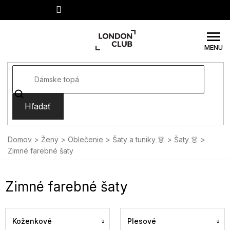
Prejsť
na
obsah
Hľadať
Domov
Ženy
Oblečenie
Šaty a tuniky 👗
Šaty 👗
Zimné farebné šaty
Zimné farebné šaty
Koženkové
Plesové