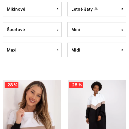
Mikinové
Letné šaty 🌞
Športové
Mini
Maxi
Midi
V
–28 %
–28 %
ý
p
i
s
p
r
o