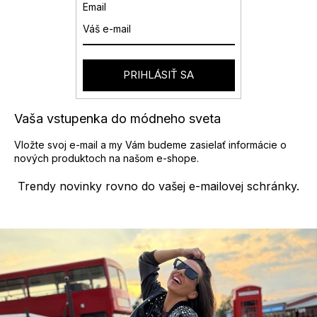
a
Email
c
i
e
p
r
PRIHLÁSIŤ SA
v
k
y
Vaša vstupenka do módneho sveta
v
ý
Vložte svoj e-mail a my Vám budeme zasielať informácie o
p
nových produktoch na našom e-shope.
i
s
Trendy novinky rovno do vašej e-mailovej schránky.
u