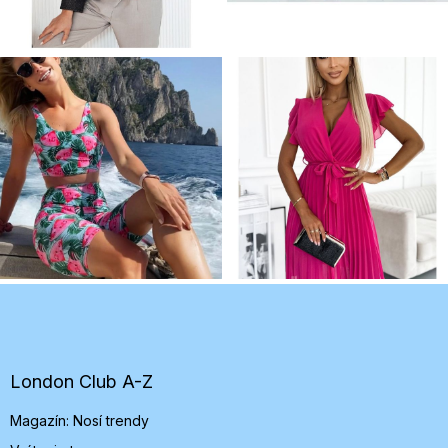
Z
á
p
ä
t
London Club A-Z
i
Magazín: Nosí trendy
e