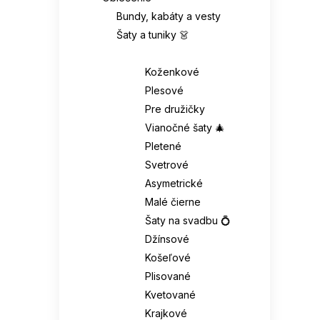
Bundy, kabáty a vesty
Šaty a tuniky 👗
Šaty 👗
Koženkové
Plesové
Pre družičky
Vianočné šaty 🎄
Pletené
Svetrové
Asymetrické
Malé čierne
Šaty na svadbu 💍
Džínsové
Košeľové
Plisované
Kvetované
Krajkové