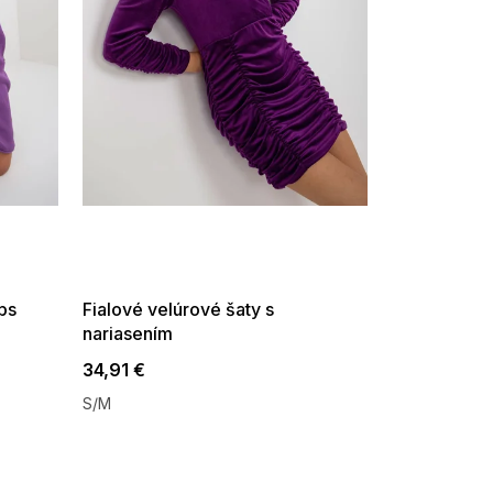
SUMMER SALE -35% ?
G_SUMMER35:35:EUR:P:f!2026-
08-04-09:01,2026-08-10-
09:00
ps
Fialové velúrové šaty s
nariasením
34,91 €
S/M