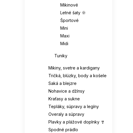
Mikinové
Letné šaty 🌞
Športové
Mini
Maxi
Midi
Tuniky
Mikiny, svetre a kardigany
Tričká, blúzky, body a košele
Saká a blejzre
Nohavice a džínsy
Kraťasy a sukne
Tepláky, súpravy a legíny
Overaly a súpravy
Plavky a plážové doplnky 👙
Spodné prádlo