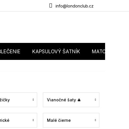
du
O nás
Obchodné podmienky
Podmienky ochrany osobný
info@londonclub.cz
LEČENIE
KAPSULOVÝ ŠATNÍK
MATCHY MATC
žičky
Vianočné šaty 🎄
rické
Malé čierne