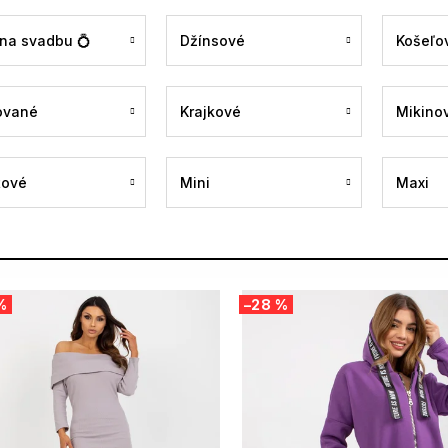
 na svadbu 💍
Džínsové
Košeľo
ované
Krajkové
Mikino
tové
Mini
Maxi
%
–28 %