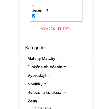
VENATON
0
Jeseň
8
VITON
0
Zima
3
VYMAZAŤ FILTRE
Preskočiť
Kategórie
kategórie
Matchy Matchy
Funkčné oblečenie
Výpredaj‼️
Novinky
Hviezdna kolekcia
Ženy
Oblečenie