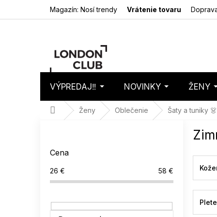
Prejsť
Magazín: Nosí trendy
Vrátenie tovaru
Doprava
na
obsah
VÝPREDAJ‼️
NOVINKY
ŽENY
Nákupný
Prázdny 
košík
Domov
Ženy
Oblečenie
Šaty a tuniky 👗
B
Zimn
o
č
Cena
n
ý
Kože
26
€
58
€
p
a
n
Plet
e