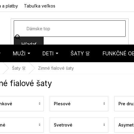
 a platby
Tabuľka veľkostí
Fotorecenzie
Hodnotenie obcho
Hľadať
MUŽI
DETI
ŠATY 👗
FUNKČNÉ OB
košík
Šaty 👗
Zimné fialové šaty
é fialové šaty
nkové
Plesové
Pre dru
ené
Svetrové
Asymet