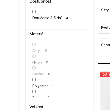
Dostupnosť
l
Šaty
Doručenie 3-5 dní
3
Kvet
Materiál
Špor
Akryl
0
Nylon
0
V
Elastan
0
–28 
ý
p
Polyester
1
i
s
p
Bavlna
2
r
Veľkosť
o
Polyamid
0