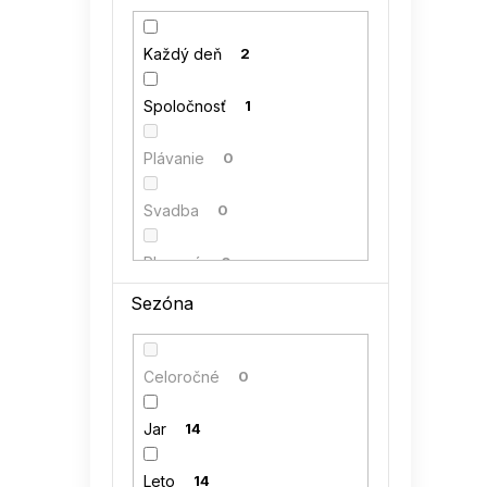
42
0
kocula
0
Každý deň
2
44
0
LENITIF
0
Spoločnosť
1
46
0
MiniMom by TESSITA
0
Plávanie
0
48
0
NUMERO
0
Svadba
0
NUMOCO
0
Plesové
0
Sezóna
PAMUK LINE
0
RELEVANCE
1
Celoročné
0
RUE PARIS
1
Jar
14
SUBLEVEL
0
Leto
14