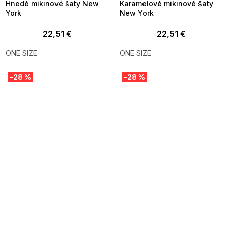
Hnedé mikinové šaty New
Karamelové mikinové šaty
York
New York
22,51 €
22,51 €
ONE SIZE
ONE SIZE
–28 %
–28 %
SUMMER SALE -35% ?
SUMMER SALE -35% ?
MMER35:35:EUR:P:f!2026-
G_SUMMER35:35:EUR:P:f!2026-
8-04-09:01,2026-08-10-
08-04-09:01,2026-08-10-