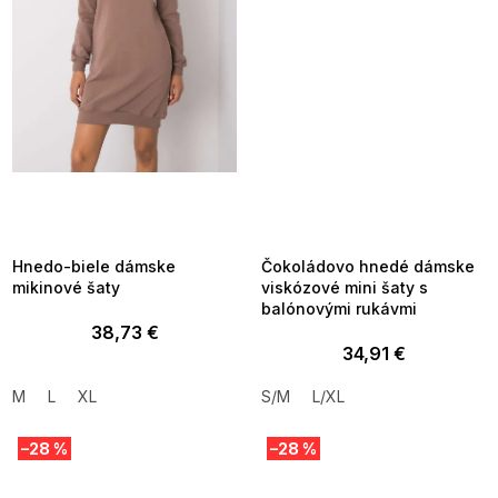
SUMMER SALE -35% ?
SUMMER SALE -35% ?
MMER35:35:EUR:P:f!2026-
G_SUMMER35:35:EUR:P:f!2026-
8-04-09:01,2026-08-10-
08-04-09:01,2026-08-10-
09:00
09:00
Hnedo-biele dámske
Čokoládovo hnedé dámske
mikinové šaty
viskózové mini šaty s
balónovými rukávmi
38,73 €
34,91 €
M
L
XL
S/M
L/XL
–28 %
–28 %