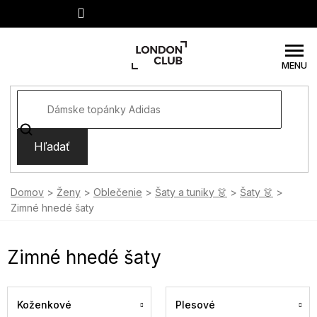
Prejsť
na
obsah
Hľadať
Domov
Ženy
Oblečenie
Šaty a tuniky 👗
Šaty 👗
Zimné hnedé šaty
Zimné hnedé šaty
Koženkové
Plesové