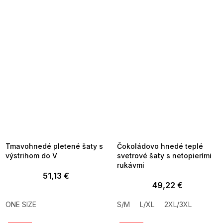
SUMMER SALE -35% ?
SUMMER SALE -35% ?
MMER35:35:EUR:P:f!2026-
G_SUMMER35:35:EUR:P:f!2026-
8-04-09:01,2026-08-10-
08-04-09:01,2026-08-10-
09:00
09:00
Tmavohnedé pletené šaty s
Čokoládovo hnedé teplé
výstrihom do V
svetrové šaty s netopierími
rukávmi
51,13 €
49,22 €
ONE SIZE
S/M
L/XL
2XL/3XL