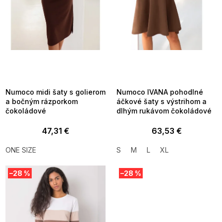
d
u
k
t
o
v
SUMMER SALE -35% ?
SUMMER SALE -35% ?
MMER35:35:EUR:P:f!2026-
G_SUMMER35:35:EUR:P:f!2026-
8-04-09:01,2026-08-10-
08-04-09:01,2026-08-10-
09:00
09:00
Numoco midi šaty s golierom
Numoco IVANA pohodlné
a bočným rázporkom
áčkové šaty s výstrihom a
čokoládové
dlhým rukávom čokoládové
47,31 €
63,53 €
ONE SIZE
S
M
L
XL
–28 %
–28 %