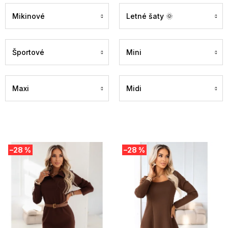
Mikinové
Letné šaty 🌞
Športové
Mini
Maxi
Midi
V
–28 %
–28 %
ý
p
i
s
p
r
o