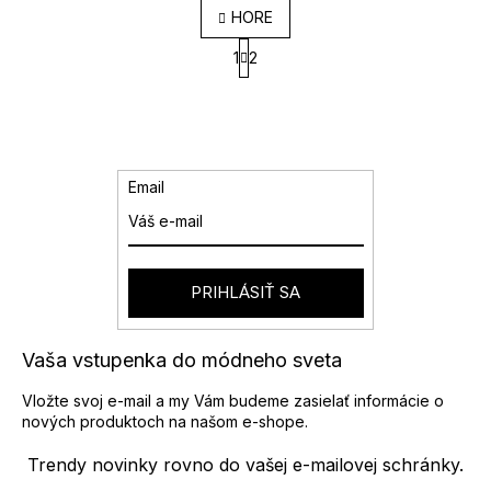
O
HORE
v
S
l
1
2
t
á
r
d
á
a
n
k
c
o
i
v
e
Email
a
p
n
r
i
v
e
k
y
PRIHLÁSIŤ SA
v
ý
p
Vaša vstupenka do módneho sveta
i
s
Vložte svoj e-mail a my Vám budeme zasielať informácie o
u
nových produktoch na našom e-shope.
Trendy novinky rovno do vašej e-mailovej schránky.