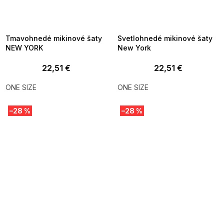
SUMMER SALE -35% ?
SUMMER SALE -35% ?
MMER35:35:EUR:P:f!2026-
G_SUMMER35:35:EUR:P:f!2026-
8-04-09:01,2026-08-10-
08-04-09:01,2026-08-10-
09:00
09:00
Tmavohnedé mikinové šaty
Svetlohnedé mikinové šaty
NEW YORK
New York
22,51 €
22,51 €
ONE SIZE
ONE SIZE
–28 %
–28 %