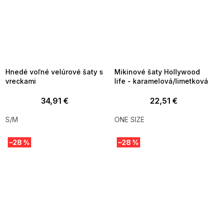
SUMMER SALE -35% ?
SUMMER SALE -35% ?
MMER35:35:EUR:P:f!2026-
G_SUMMER35:35:EUR:P:f!2026-
8-04-09:01,2026-08-10-
08-04-09:01,2026-08-10-
09:00
09:00
Hnedé voľné velúrové šaty s
Mikinové šaty Hollywood
vreckami
life - karamelová/limetková
34,91 €
22,51 €
S/M
ONE SIZE
–28 %
–28 %