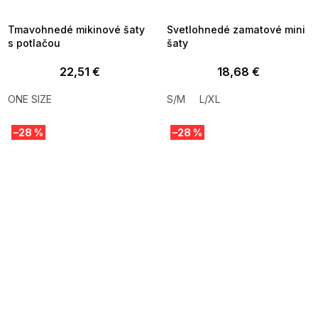
09:00
09:00
Tmavohnedé mikinové šaty
Svetlohnedé zamatové mini
s potlačou
šaty
22,51 €
18,68 €
ONE SIZE
S/M
L/XL
–28 %
–28 %