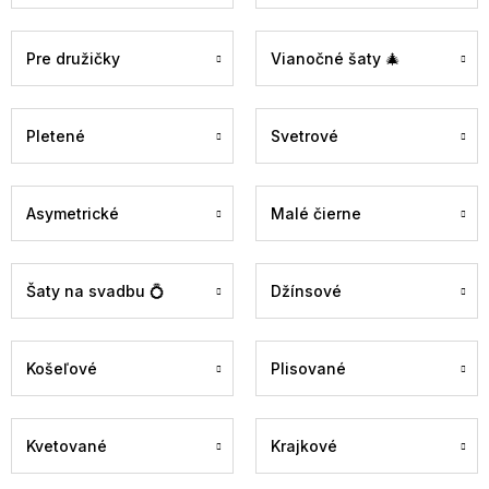
Pre družičky
Vianočné šaty 🎄
Pletené
Svetrové
Asymetrické
Malé čierne
Šaty na svadbu 💍
Džínsové
Košeľové
Plisované
Kvetované
Krajkové