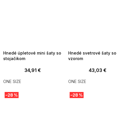
SUMMER SALE -35% ?
SUMMER SALE -35% ?
MMER35:35:EUR:P:f!2026-
G_SUMMER35:35:EUR:P:f!2026-
8-04-09:01,2026-08-10-
08-04-09:01,2026-08-10-
09:00
09:00
Hnedé úpletové mini šaty so
Hnedé svetrové šaty so
stojačikom
vzorom
34,91 €
43,03 €
ONE SIZE
ONE SIZE
–28 %
–28 %