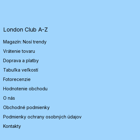
Z
á
p
ä
t
London Club A-Z
i
Magazín: Nosí trendy
e
Vrátenie tovaru
Doprava a platby
Tabuľka veľkostí
Fotorecenzie
Hodnotenie obchodu
O nás
Obchodné podmienky
Podmienky ochrany osobných údajov
Kontakty