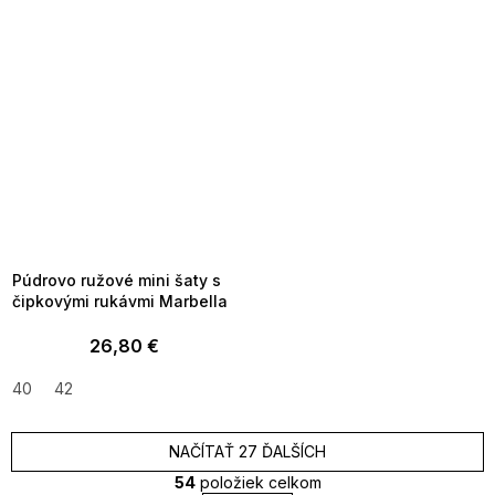
SUMMER SALE -35% ?
MMER35:35:EUR:P:f!2026-
8-04-09:01,2026-08-10-
09:00
Púdrovo ružové mini šaty s
čipkovými rukávmi Marbella
26,80 €
40
42
NAČÍTAŤ 27 ĎALŠÍCH
54
položiek celkom