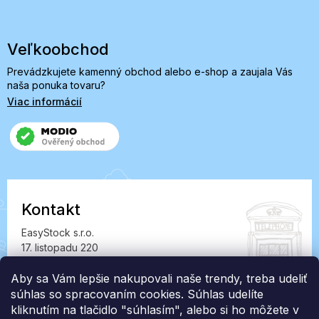
Veľkoobchod
Prevádzkujete kamenný obchod alebo e-shop a zaujala Vás
naša ponuka tovaru?
Viac informácií
Kontakt
EasyStock s.r.o.
17. listopadu 220
549 41 Červený Kostelec
IČ: 07727402, DIČ: CZ07727402
Aby sa Vám lepšie nakupovali naše trendy, treba udeliť
súhlas so spracovaním cookies. Súhlas udelíte
info@londonclub.sk
kliknutím na tlačidlo "súhlasím", alebo si ho môžete v