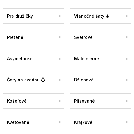
Pre družičky
Vianočné šaty 🎄
Pletené
Svetrové
Asymetrické
Malé čierne
Šaty na svadbu 💍
Džínsové
Košeľové
Plisované
Kvetované
Krajkové