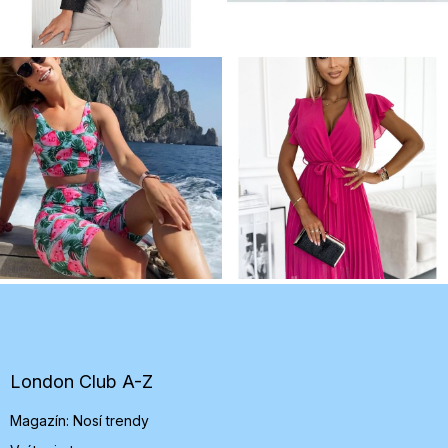
Z
á
p
ä
t
London Club A-Z
i
Magazín: Nosí trendy
e