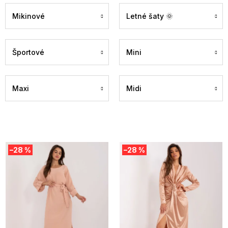
Mikinové
Letné šaty 🌞
Športové
Mini
Maxi
Midi
V
–28 %
–28 %
ý
p
i
s
p
r
o