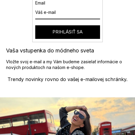
a
Email
c
i
e
p
r
PRIHLÁSIŤ SA
v
k
y
Vaša vstupenka do módneho sveta
v
ý
Vložte svoj e-mail a my Vám budeme zasielať informácie o
p
nových produktoch na našom e-shope.
i
s
Trendy novinky rovno do vašej e-mailovej schránky.
u