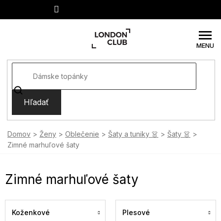
Prejsť
na
obsah
Hľadať
Domov
Ženy
Oblečenie
Šaty a tuniky 👗
Šaty 👗
Zimné marhuľové šaty
Zimné marhuľové šaty
Koženkové
Plesové