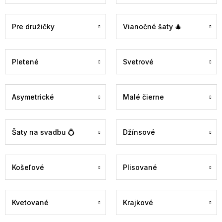
Pre družičky
Vianočné šaty 🎄
Pletené
Svetrové
Asymetrické
Malé čierne
Šaty na svadbu 💍
Džínsové
Košeľové
Plisované
Kvetované
Krajkové