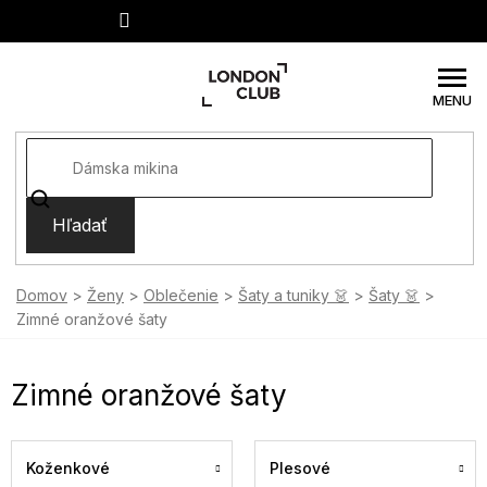
Prejsť
na
obsah
Hľadať
Domov
Ženy
Oblečenie
Šaty a tuniky 👗
Šaty 👗
Zimné oranžové šaty
Zimné oranžové šaty
Koženkové
Plesové