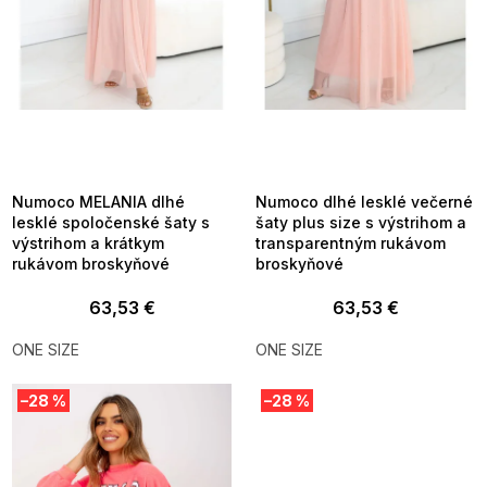
d
u
k
t
o
v
SUMMER SALE -35% ?
SUMMER SALE -35% ?
MMER35:35:EUR:P:f!2026-
G_SUMMER35:35:EUR:P:f!2026-
8-04-09:01,2026-08-10-
08-04-09:01,2026-08-10-
09:00
09:00
Numoco MELANIA dlhé
Numoco dlhé lesklé večerné
lesklé spoločenské šaty s
šaty plus size s výstrihom a
výstrihom a krátkym
transparentným rukávom
rukávom broskyňové
broskyňové
63,53 €
63,53 €
ONE SIZE
ONE SIZE
–28 %
–28 %