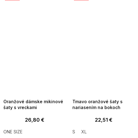
SUMMER SALE -35% ?
SUMMER SALE -35% ?
MMER35:35:EUR:P:f!2026-
G_SUMMER35:35:EUR:P:f!2026-
8-04-09:01,2026-08-10-
08-04-09:01,2026-08-10-
09:00
09:00
Oranžové dámske mikinové
Tmavo oranžové šaty s
šaty s vreckami
nariasením na bokoch
26,80 €
22,51 €
ONE SIZE
S
XL