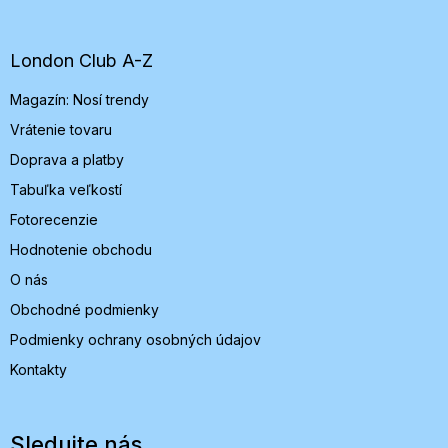
p
ä
t
London Club A-Z
i
Magazín: Nosí trendy
e
Vrátenie tovaru
Doprava a platby
Tabuľka veľkostí
Fotorecenzie
Hodnotenie obchodu
O nás
Obchodné podmienky
Podmienky ochrany osobných údajov
Kontakty
Sledujte nás