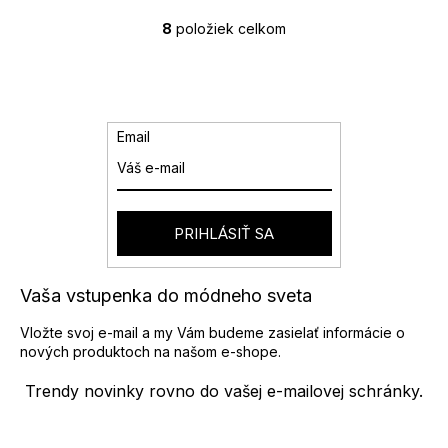
8
položiek celkom
O
v
l
á
d
a
Email
c
i
e
p
r
PRIHLÁSIŤ SA
v
k
y
Vaša vstupenka do módneho sveta
v
ý
Vložte svoj e-mail a my Vám budeme zasielať informácie o
p
nových produktoch na našom e-shope.
i
s
Trendy novinky rovno do vašej e-mailovej schránky.
u