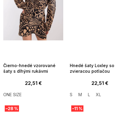
SUMMER SALE -35% ?
SUMMER SALE -35% ?
MMER35:35:EUR:P:f!2026-
G_SUMMER35:35:EUR:P:f!2026-
8-04-09:01,2026-08-10-
08-04-09:01,2026-08-10-
09:00
09:00
Čierno-hnedé vzorované
Hnedé šaty Loxley so
šaty s dlhými rukávmi
zvieracou potlačou
22,51 €
22,51 €
ONE SIZE
S
M
L
XL
–28 %
–11 %