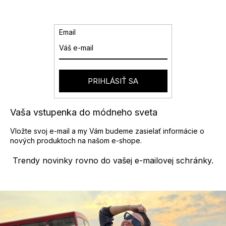
l
á
d
a
Email
c
i
e
p
r
PRIHLÁSIŤ SA
v
k
y
Vaša vstupenka do módneho sveta
v
ý
Vložte svoj e-mail a my Vám budeme zasielať informácie o
p
nových produktoch na našom e-shope.
i
s
Trendy novinky rovno do vašej e-mailovej schránky.
u