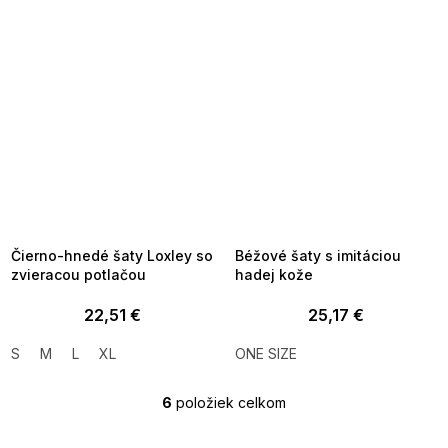
SUMMER SALE -35% ?
SUMMER SALE -35% ?
MMER35:35:EUR:P:f!2026-
G_SUMMER35:35:EUR:P:f!2026-
8-04-09:01,2026-08-10-
08-04-09:01,2026-08-10-
09:00
09:00
Čierno-hnedé šaty Loxley so
Béžové šaty s imitáciou
zvieracou potlačou
hadej kože
22,51 €
25,17 €
S
M
L
XL
ONE SIZE
6
položiek celkom
O
v