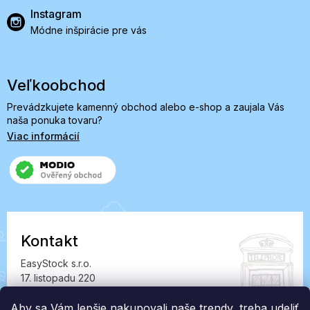
Instagram
Módne inšpirácie pre vás
Veľkoobchod
Prevádzkujete kamenný obchod alebo e-shop a zaujala Vás
naša ponuka tovaru?
Viac informácií
Kontakt
EasyStock s.r.o.
17. listopadu 220
549 41 Červený Kostelec
IČ: 07727402, DIČ: CZ07727402
Aby sa Vám lepšie nakupovali naše trendy, treba udeliť