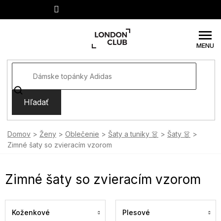
Prejsť
na
obsah
Hľadať
Domov
Ženy
Oblečenie
Šaty a tuniky 👗
Šaty 👗
Zimné šaty so zvieracím vzorom
Zimné šaty so zvieracím vzorom
Koženkové
Plesové