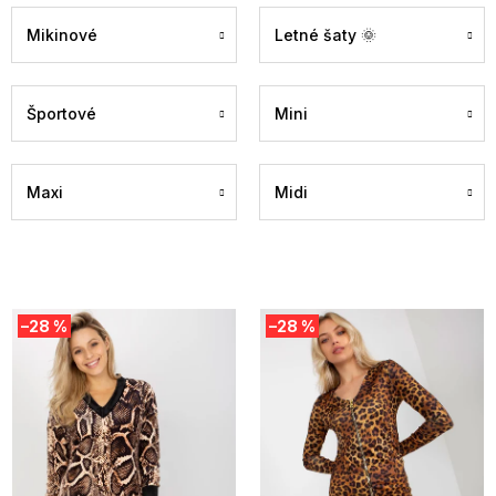
Mikinové
Letné šaty 🌞
Športové
Mini
Maxi
Midi
V
–28 %
–28 %
ý
p
i
s
p
r
o