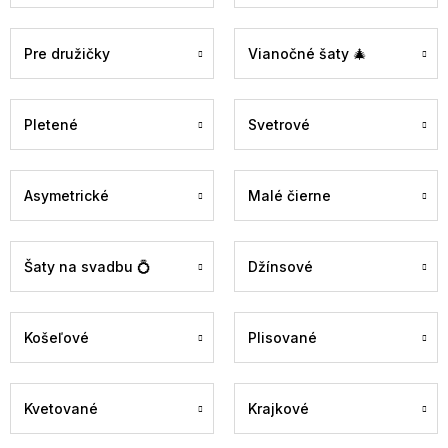
Pre družičky
Vianočné šaty 🎄
Pletené
Svetrové
Asymetrické
Malé čierne
Šaty na svadbu 💍
Džínsové
Košeľové
Plisované
Kvetované
Krajkové