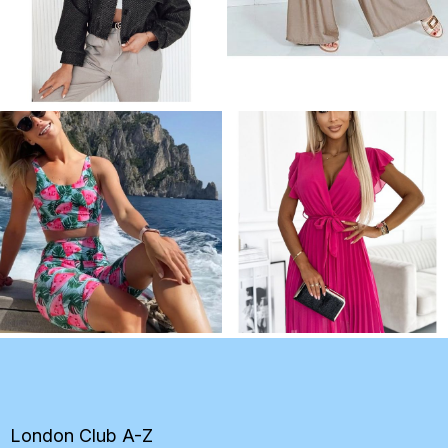
Z
á
p
ä
t
London Club A-Z