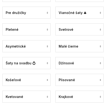
Pre družičky
Vianočné šaty 🎄
Pletené
Svetrové
Asymetrické
Malé čierne
Šaty na svadbu 💍
Džínsové
Košeľové
Plisované
Kvetované
Krajkové