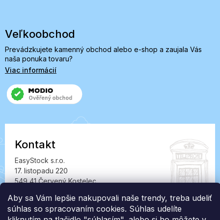
Veľkoobchod
Prevádzkujete kamenný obchod alebo e-shop a zaujala Vás
naša ponuka tovaru?
Viac informácií
Kontakt
EasyStock s.r.o.
17. listopadu 220
549 41 Červený Kostelec
IČ: 07727402, DIČ: CZ07727402
Aby sa Vám lepšie nakupovali naše trendy, treba udeliť
súhlas so spracovaním cookies. Súhlas udelíte
info@londonclub.sk
kliknutím na tlačidlo "súhlasím", alebo si ho môžete v