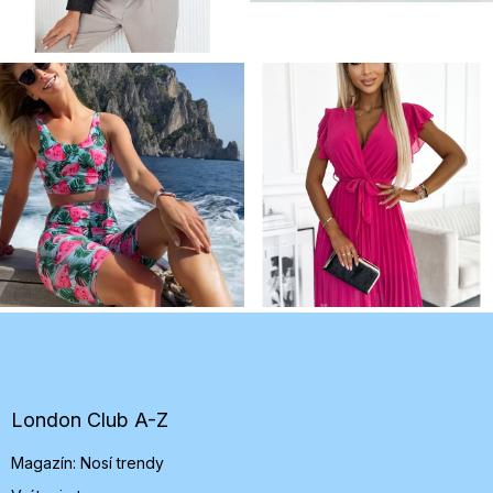
Z
á
p
ä
t
London Club A-Z
i
Magazín: Nosí trendy
e