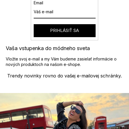
a
Email
c
i
e
p
r
PRIHLÁSIŤ SA
v
k
y
Vaša vstupenka do módneho sveta
v
ý
Vložte svoj e-mail a my Vám budeme zasielať informácie o
p
nových produktoch na našom e-shope.
i
s
Trendy novinky rovno do vašej e-mailovej schránky.
u