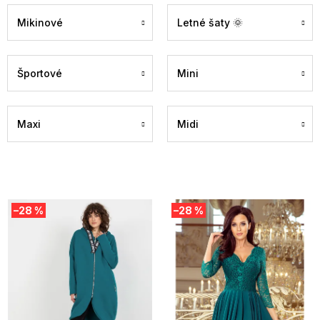
Mikinové
Letné šaty 🌞
Športové
Mini
Maxi
Midi
V
–28 %
–28 %
ý
p
i
s
p
r
o