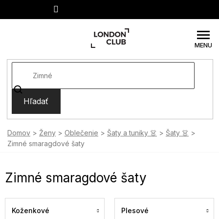
Prejsť
na
obsah
Hľadať
Domov
Ženy
Oblečenie
Šaty a tuniky 👗
Šaty 👗
Zimné smaragdové šaty
Zimné smaragdové šaty
Koženkové
Plesové