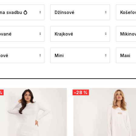
 na svadbu 💍
Džínsové
Košeľo
ované
Krajkové
Mikino
tové
Mini
Maxi
%
–28 %