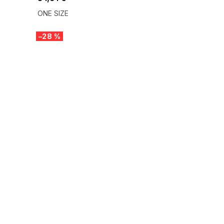
ONE SIZE
–28 %
SUMMER SALE -35% ?
G_SUMMER35:35:EUR:P:f!2026-