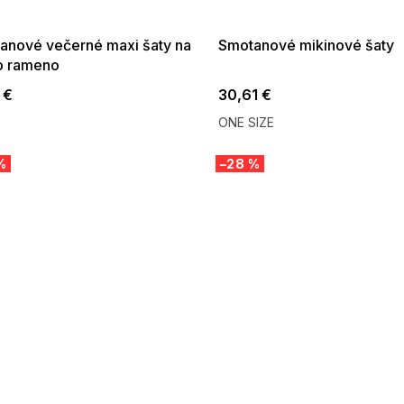
:01,2026-08-10-
08-04-09:01,2026-08-10-
09:00
09:00
anové večerné maxi šaty na
Smotanové mikinové šaty
o rameno
 €
30,61 €
ONE SIZE
%
–28 %