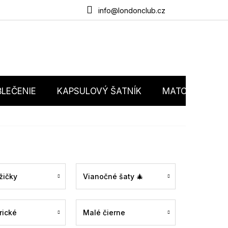
du
O nás
Obchodné podmienky
Podmienky ochrany osobný
info@londonclub.cz
LEČENIE
KAPSULOVÝ ŠATNÍK
MATCHY MATC
žičky
Vianočné šaty 🎄
rické
Malé čierne