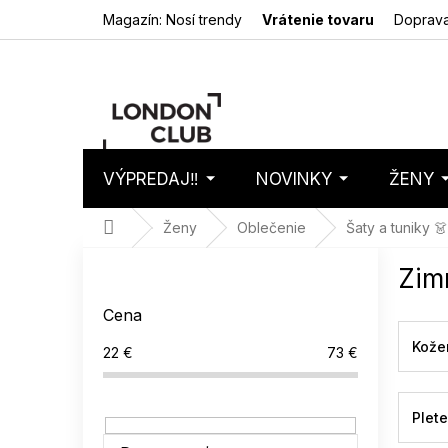
Prejsť
Magazín: Nosí trendy
Vrátenie tovaru
Doprava
na
obsah
VÝPREDAJ‼️
NOVINKY
ŽENY
Nákupný
Prázdny 
košík
Domov
Ženy
Oblečenie
Šaty a tuniky 👗
B
Zim
o
č
Cena
n
ý
Kože
22
€
73
€
p
a
n
Plet
e