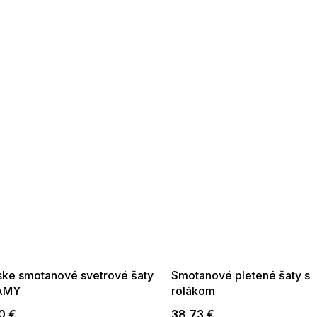
 SALE -35% ?
SUMMER SALE -35% ?
:35:EUR:P:f!2026-
G_SUMMER35:35:EUR:P:f!2026-
:01,2026-08-10-
08-04-09:01,2026-08-10-
09:00
09:00
ke smotanové svetrové šaty
Smotanové pletené šaty s
AMY
rolákom
0 €
38,73 €