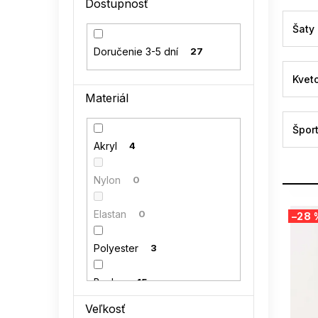
Dostupnosť
l
Šaty
Doručenie 3-5 dní
27
Kvet
Materiál
Špor
Akryl
4
Nylon
0
V
Elastan
0
–28 
ý
p
Polyester
3
i
s
p
Bavlna
15
r
Veľkosť
o
Polyamid
0