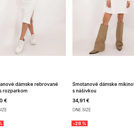
 SALE -35% ?
SUMMER SALE -35% ?
:35:EUR:P:f!2026-
G_SUMMER35:35:EUR:P:f!2026-
:01,2026-08-10-
08-04-09:01,2026-08-10-
09:00
09:00
anové dámske rebrované
Smotanové dámske mikino
 s rozparkom
s nášivkou
0 €
34,91 €
IZE
ONE SIZE
%
–28 %