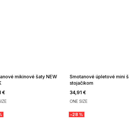
 SALE -35% ?
SUMMER SALE -35% ?
:35:EUR:P:f!2026-
G_SUMMER35:35:EUR:P:f!2026-
:01,2026-08-10-
08-04-09:01,2026-08-10-
09:00
09:00
anové mikinové šaty NEW
Smotanové úpletové mini š
K
stojačikom
1 €
34,91 €
IZE
ONE SIZE
%
–28 %