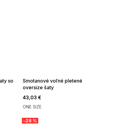
SUMMER SALE -35% ?
G_SUMMER35:35:EUR:P:f!2026-
08-04-09:01,2026-08-10-
09:00
aty so
Smotanové voľné pletené
oversize šaty
43,03 €
ONE SIZE
–28 %