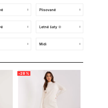
vé
Plisované
vé
Letné šaty 🌞
Midi
–28 %