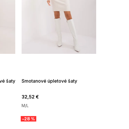
SUMMER SALE -35% ?
G_SUMMER35:35:EUR:P:f!2026-
08-04-09:01,2026-08-10-
09:00
vé šaty
Smotanové úpletové šaty
32,52 €
M/L
–28 %