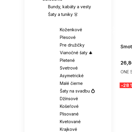
Bundy, kabáty a vesty
Šaty a tuniky 👗
Šaty 👗
SUMMER
G_SUMMER35
Koženkové
08-04-09
Plesové
Pre družičky
Smot
Vianočné šaty 🎄
Pletené
26,8
Svetrové
ONE S
Asymetrické
Malé čierne
–28 
Šaty na svadbu 💍
Džínsové
Košeľové
Plisované
Kvetované
Krajkové