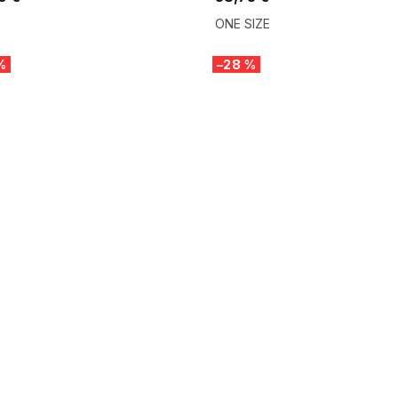
ONE SIZE
%
–28 %
 SALE -35% ?
SUMMER SALE -35% ?
:35:EUR:P:f!2026-
G_SUMMER35:35:EUR:P:f!2026-