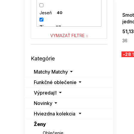
08-04-09
VENATON
0
Jeseň
40
Smot
jedn
VITON
3
Zima
27
51,13
VYMAZAŤ FILTRE
36
Preskočiť
–28 
Kategórie
kategórie
Matchy Matchy
Funkčné oblečenie
Výpredaj‼️
Novinky
Hviezdna kolekcia
Ženy
Oblečenie