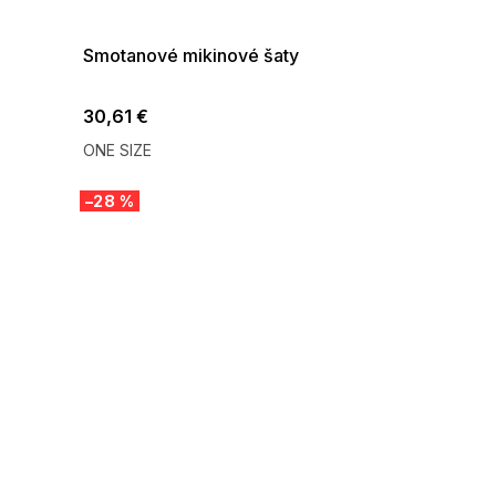
08-04-09:01,2026-08-10-
09:00
Smotanové mikinové šaty
30,61 €
ONE SIZE
–28 %