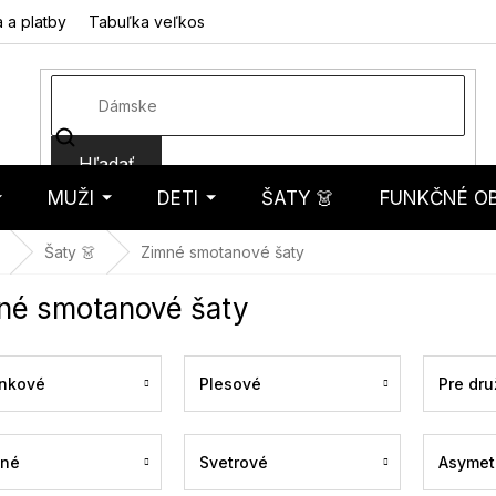
 a platby
Tabuľka veľkostí
Fotorecenzie
Hodnotenie obcho
Hľadať
MUŽI
DETI
ŠATY 👗
FUNKČNÉ OB
košík
Šaty 👗
Zimné smotanové šaty
né smotanové šaty
nkové
Plesové
Pre dru
ené
Svetrové
Asymet