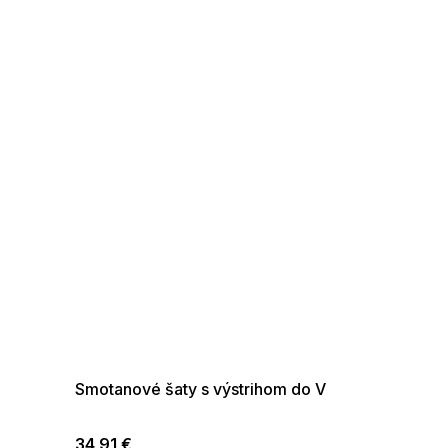
SUMMER SALE -35% ?
G_SUMMER35:35:EUR:P:f!2026-
08-04-09:01,2026-08-10-
09:00
Smotanové šaty s výstrihom do V
34,91 €