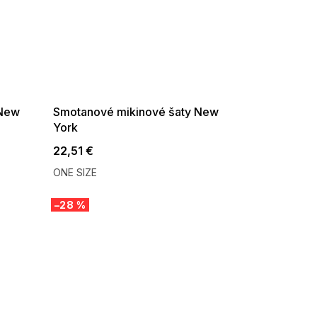
SUMMER SALE -35% ?
G_SUMMER35:35:EUR:P:f!2026-
08-04-09:01,2026-08-10-
09:00
 New
Smotanové mikinové šaty New
York
22,51 €
ONE SIZE
–28 %