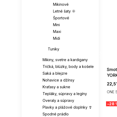
Mikinové
Letné šaty 🌞
Športové
Mini
Maxi
Midi
Tuniky
SUMMER
G_SUMMER35
08-04-09
Mikiny, svetre a kardigany
Tričká, blúzky, body a košele
Smot
Saká a blejzre
YOR
Nohavice a džínsy
22,5
Kraťasy a sukne
ONE S
Tepláky, súpravy a legíny
Overaly a súpravy
–28 
Plavky a plážové doplnky 👙
Spodné prádlo