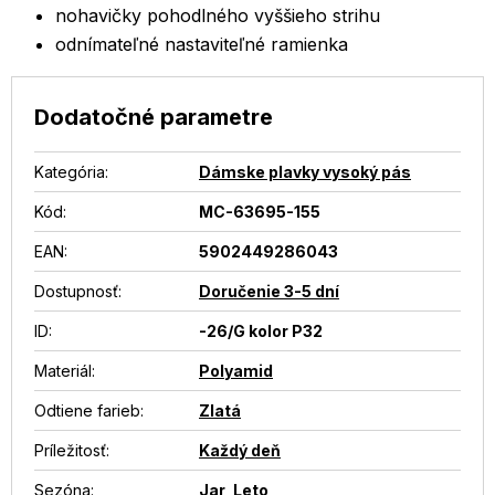
nohavičky pohodlného vyššieho strihu
odnímateľné nastaviteľné ramienka
Dodatočné parametre
Kategória
:
Dámske plavky vysoký pás
Kód:
MC-63695-155
EAN
:
5902449286043
Dostupnosť
:
Doručenie 3-5 dní
ID
:
-26/G kolor P32
Materiál
:
Polyamid
Odtiene farieb
:
Zlatá
Príležitosť
:
Každý deň
Sezóna
:
Jar
,
Leto