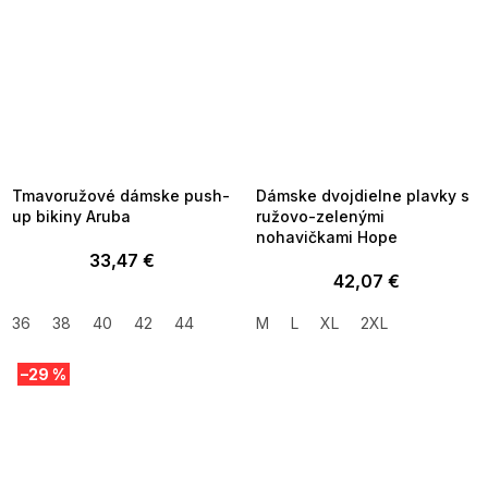
SUMMER SALE -35% ?
SUMMER SALE -35% ?
MMER35:35:EUR:P:f!2026-
G_SUMMER35:35:EUR:P:f!2026-
8-04-09:01,2026-08-10-
08-04-09:01,2026-08-10-
09:00
09:00
Tmavoružové dámske push-
Dámske dvojdielne plavky s
up bikiny Aruba
ružovo-zelenými
nohavičkami Hope
33,47 €
42,07 €
36
38
40
42
44
M
L
XL
2XL
–29 %