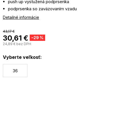
push up vystužená podprsenka
podprsenka so zaväzovaním vzadu
bočné a spodné kostice
Detailné informácie
hladká tkanina
nohavičky pohodlného vyššieho strihu
43,17 €
30,61 €
odnímateľné nastaviteľné ramienka
–29 %
24,89 € bez DPH
J
c
Vyberte veľkosť:
36