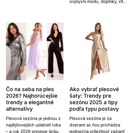
ovplyvní módu, doplnky, int...
Čo na seba na ples
Ako vybrať plesové
2026? Najhorúcejšie
šaty: Trendy pre
trendy a elegantné
sezónu 2025 a tipy
alternatívy
podľa typu postavy
Plesová sezóna je jednou z
Plesová sezóna je za
najštýlovejších udalostí roka
dverami as ňou prichádza
– a rok 2026 prinesie širšiu
jedinečná príležitosť zažiariť