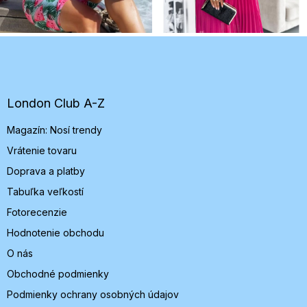
Z
á
p
ä
t
London Club A-Z
i
Magazín: Nosí trendy
e
Vrátenie tovaru
Doprava a platby
Tabuľka veľkostí
Fotorecenzie
Hodnotenie obchodu
O nás
Obchodné podmienky
Podmienky ochrany osobných údajov