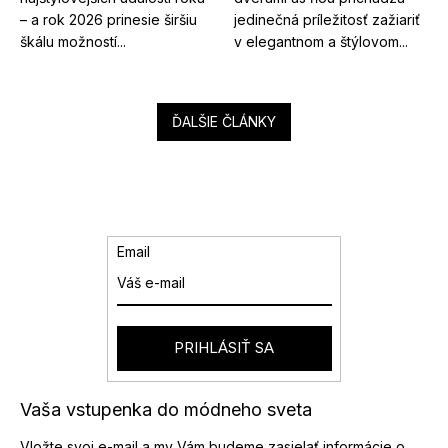
– a rok 2026 prinesie širšiu
jedinečná príležitosť zažiariť
škálu možností...
v elegantnom a štýlovom...
ĎALŠIE ČLÁNKY
Email
PRIHLÁSIŤ SA
Vaša vstupenka do módneho sveta
Vložte svoj e-mail a my Vám budeme zasielať informácie o