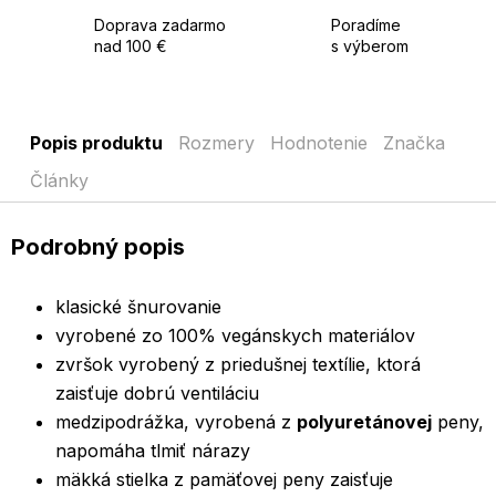
Doprava zadarmo
Poradíme
nad 100 €
s výberom
Popis produktu
Rozmery
Hodnotenie
Značka
Články
Podrobný popis
klasické šnurovanie
vyrobené zo 100% vegánskych materiálov
zvršok vyrobený z priedušnej textílie, ktorá
zaisťuje dobrú ventiláciu
medzipodrážka, vyrobená z
polyuretánovej
peny,
napomáha tlmiť nárazy
mäkká stielka z pamäťovej peny zaisťuje