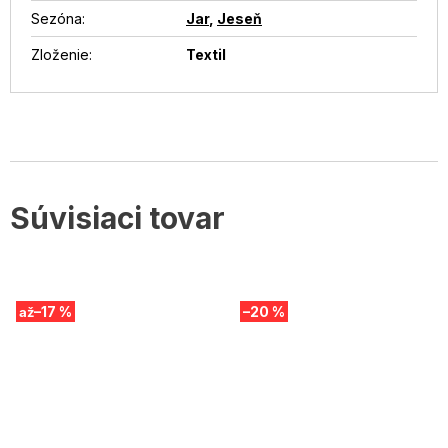
Sezóna
:
Jar
,
Jeseň
Zloženie
:
Textil
Súvisiaci tovar
–17 %
–20 %
až