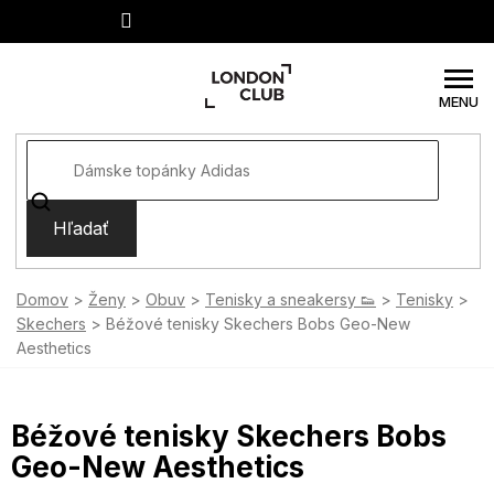
Prejsť
na
obsah
Hľadať
Domov
Ženy
Obuv
Tenisky a sneakersy 👟
Tenisky
Skechers
Béžové tenisky Skechers Bobs Geo-New
Aesthetics
Béžové tenisky Skechers Bobs
Geo-New Aesthetics