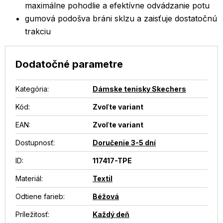
maximálne pohodlie a efektívne odvádzanie potu
gumová podošva bráni sklzu a zaisťuje dostatočnú
trakciu
Dodatočné parametre
Kategória
:
Dámske tenisky Skechers
Kód:
Zvoľte variant
EAN
:
Zvoľte variant
Dostupnosť
:
Doručenie 3-5 dní
ID
:
117417-TPE
Materiál
:
Textil
Odtiene farieb
:
Béžová
Príležitosť
:
Každý deň