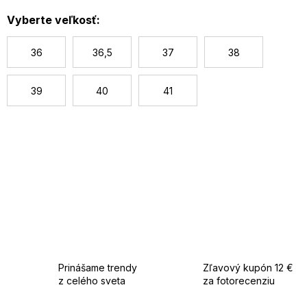
c
Vyberte veľkosť:
36
36,5
37
38
39
40
41
Prinášame trendy
Zľavový kupón 12 €
z celého sveta
za fotorecenziu