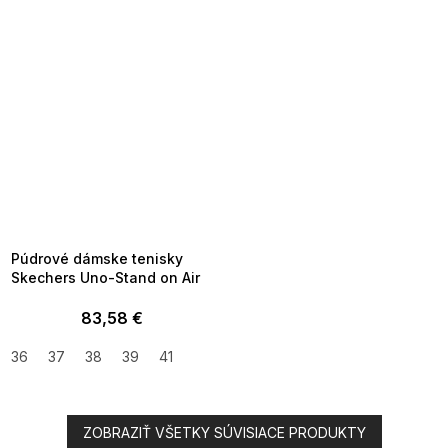
SUMMER SALE -35% ?
MMER35:35:EUR:P:f!2026-
8-04-09:01,2026-08-10-
09:00
Púdrové dámske tenisky
Skechers Uno-Stand on Air
83,58 €
36
37
38
39
41
ZOBRAZIŤ VŠETKY SÚVISIACE PRODUKTY