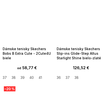
SUMMER SALE -35% ?
SUMMER SALE -35% ?
MMER35:35:EUR:P:f!2026-
G_SUMMER35:35:EUR:P:f!2026-
8-04-09:01,2026-08-10-
08-04-09:01,2026-08-10-
09:00
09:00
Dámske tenisky Skechers
Dámske tenisky Skechers
Bobs B Extra Cute - 2Cute4U
Slip-ins Glide-Step Altus
biele
Starlight Shine bielo-zlaté
58,77 €
126,52 €
od
37
38
39
40
41
36
37
38
–20 %