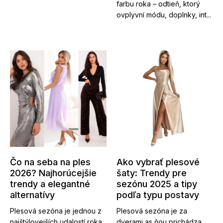
farbu roka – odtieň, ktorý
ovplyvní módu, doplnky, int...
Čo na seba na ples
Ako vybrať plesové
2026? Najhorúcejšie
šaty: Trendy pre
trendy a elegantné
sezónu 2025 a tipy
alternatívy
podľa typu postavy
Plesová sezóna je jednou z
Plesová sezóna je za
najštýlovejších udalostí roka
dverami as ňou prichádza