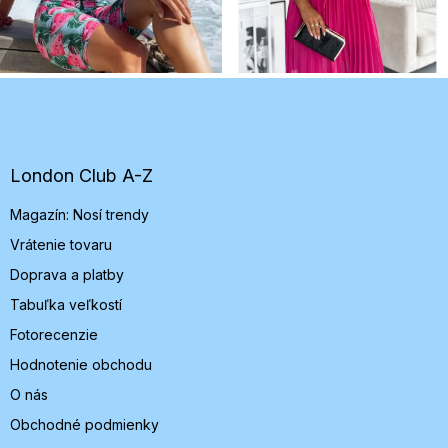
Z
á
p
ä
t
London Club A-Z
i
Magazín: Nosí trendy
e
Vrátenie tovaru
Doprava a platby
Tabuľka veľkostí
Fotorecenzie
Hodnotenie obchodu
O nás
Obchodné podmienky