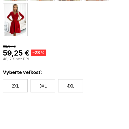
82,37 €
59,25 €
–28 %
48,17 € bez DPH
J
c
Vyberte veľkosť:
2XL
3XL
4XL