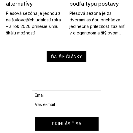
alternatívy
podľa typu postavy
Plesová sezóna je jednou z
Plesová sezóna je za
najštýlovejších udalostí roka
dverami as ňou prichádza
– a rok 2026 prinesie širšiu
jedinečná príležitosť zažiariť
škálu možností...
v elegantnom a štýlovom...
ĎALŠIE ČLÁNKY
Email
PRIHLÁSIŤ SA