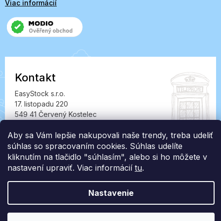
Viac informácií
Kontakt
EasyStock s.r.o.
17. listopadu 220
549 41 Červený Kostelec
IČ: 07727402, DIČ: CZ07727402
Aby sa Vám lepšie nakupovali naše trendy, treba udeliť
info@londonclub.sk
súhlas so spracovaním cookies. Súhlas udelíte
kliknutím na tlačidlo "súhlasím", alebo si ho môžete v
nastavení upraviť. Viac informácií
tu
.
Nastavenie
Vytvoril Shoptet Premium