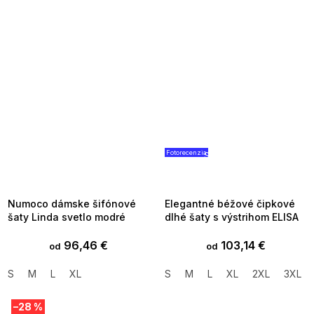
Fotorecenzia
SUMMER SALE -35% ?
SUMMER SALE -35% ?
MMER35:35:EUR:P:f!2026-
G_SUMMER35:35:EUR:P:f!2026
8-04-09:01,2026-08-10-
08-04-09:01,2026-08-10-
09:00
09:00
Numoco dámske šifónové
Elegantné béžové čipkové
šaty Linda svetlo modré
dlhé šaty s výstrihom ELISA
96,46 €
103,14 €
od
od
S
M
L
XL
S
M
L
XL
2XL
3XL
–28 %