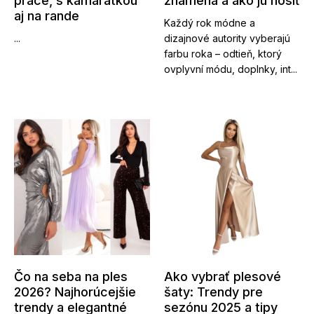
práce, s kamarátkou
znamená a ako ju nosiť
aj na rande
Každý rok módne a
...
dizajnové autority vyberajú
farbu roka – odtieň, ktorý
ovplyvní módu, doplnky, int...
Čo na seba na ples
Ako vybrať plesové
2026? Najhorúcejšie
šaty: Trendy pre
trendy a elegantné
sezónu 2025 a tipy