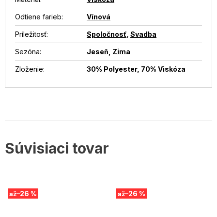
Odtiene farieb
:
Vínová
Príležitosť
:
Spoločnosť
,
Svadba
Sezóna
:
Jeseň
,
Zima
Zloženie
:
30% Polyester, 70% Viskóza
Súvisiaci tovar
–26 %
–26 %
až
až