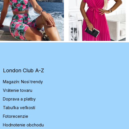
Z
á
p
ä
t
London Club A-Z
i
Magazín: Nosí trendy
e
Vrátenie tovaru
Doprava a platby
Tabuľka veľkostí
Fotorecenzie
Hodnotenie obchodu