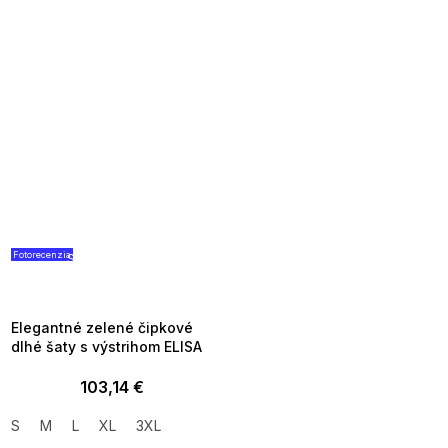
Fotorecenzia
SUMMER SALE -35% ?
G_SUMMER35:35:EUR:P:f!2026-
08-04-09:01,2026-08-10-
09:00
Elegantné zelené čipkové
dlhé šaty s výstrihom ELISA
103,14 €
S
M
L
XL
3XL