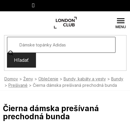
Prejsť
na
obsah
Hľadať
Domov
Ženy
Oblečenie
Bundy, kabáty a vesty
Bundy
Prešívané
Čierna dámska prešívaná prechodná bunda
Čierna dámska prešívaná
prechodná bunda
SUMMER SALE -35% ?
MMER35:35:EUR:P:f!2026-