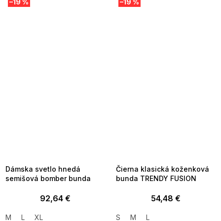
–19 %
–19 %
SUMMER SALE -35% ?
SUMMER SALE -35% ?
MMER35:35:EUR:P:f!2026-
G_SUMMER35:35:EUR:P:f!2026-
8-04-09:01,2026-08-10-
08-04-09:01,2026-08-10-
09:00
09:00
Dámska svetlo hnedá
Čierna klasická koženková
semišová bomber bunda
bunda TRENDY FUSION
92,64 €
54,48 €
M
L
XL
S
M
L