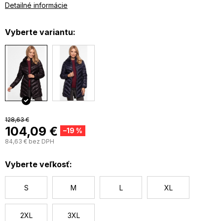
odopínateľná kapucňa
Detailné informácie
bavlnené manžety
obojcestný zips
Vyberte variantu:
128,63 €
104,09 €
–19 %
84,63 € bez DPH
J
c
Vyberte veľkosť:
S
M
L
XL
2XL
3XL