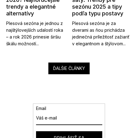
trendy a elegantné
sezónu 2025 a tipy
alternatívy
podľa typu postavy
Plesová sezóna je jednou z
Plesová sezóna je za
najštýlovejších udalostí roka
dverami as ňou prichádza
– a rok 2026 prinesie širšiu
jedinečná príležitosť zažiariť
škálu možností...
v elegantnom a štýlovom...
ĎALŠIE ČLÁNKY
Email
PRIHLÁSIŤ SA