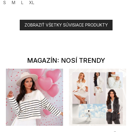
S
M
L
XL
ZOBRAZIŤ VŠETKY SÚVISIACE PRODUKTY
MAGAZÍN: NOSÍ TRENDY