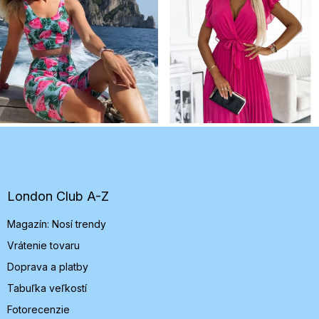
Z
á
p
ä
t
London Club A-Z
i
Magazín: Nosí trendy
e
Vrátenie tovaru
Doprava a platby
Tabuľka veľkostí
Fotorecenzie