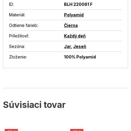
ID
:
BLH 220061 F
Materiál
:
Polyamid
Odtiene farieb
:
Čierna
Príležitosť
:
Každý deň
Sezóna
:
Jar
,
Jeseň
Zloženie
:
100% Polyamid
Súvisiaci tovar