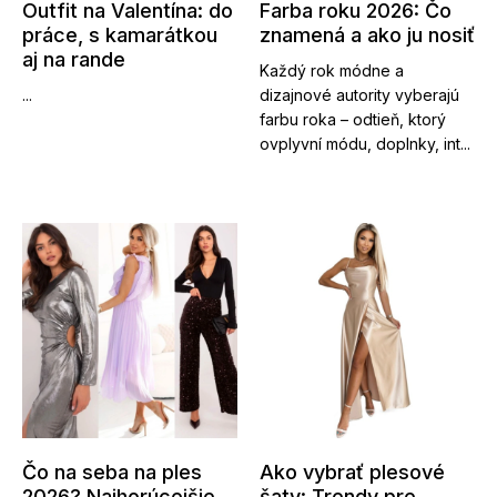
Outfit na Valentína: do
Farba roku 2026: Čo
práce, s kamarátkou
znamená a ako ju nosiť
aj na rande
Každý rok módne a
...
dizajnové autority vyberajú
farbu roka – odtieň, ktorý
ovplyvní módu, doplnky, int...
Čo na seba na ples
Ako vybrať plesové
2026? Najhorúcejšie
šaty: Trendy pre