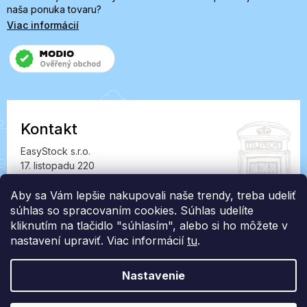
naša ponuka tovaru?
Viac informácií
Kontakt
EasyStock s.r.o.
17. listopadu 220
549 41 Červený Kostelec
IČ: 07727402, DIČ: CZ07727402
Aby sa Vám lepšie nakupovali naše trendy, treba udeliť
súhlas so spracovaním cookies. Súhlas udelíte
info@londonclub.sk
kliknutím na tlačidlo "súhlasím", alebo si ho môžete v
nastavení upraviť. Viac informácií
tu
.
Nastavenie