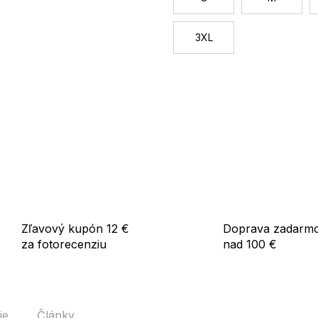
3XL
Zľavový kupón 12 €
Doprava zadarm
za fotorecenziu
nad 100 €
ie
Články