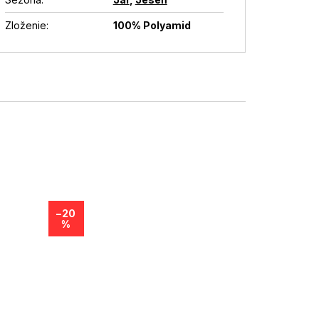
Zloženie
:
100% Polyamid
–20
%