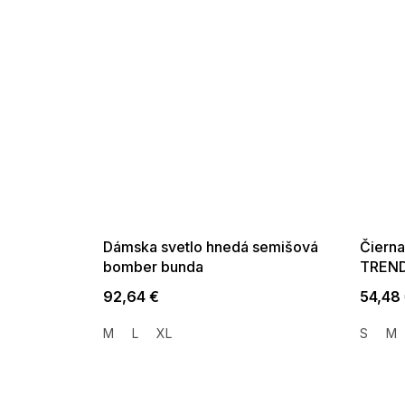
SUMMER SALE -35% ?
SUMMER 
G_SUMMER35:35:EUR:P:f!2026-
G_SUMMER35:
08-04-09:01,2026-08-10-
08-04-09:
09:00
Dámska svetlo hnedá semišová
Čierna
bomber bunda
TREND
92,64 €
54,48
M
L
XL
S
M