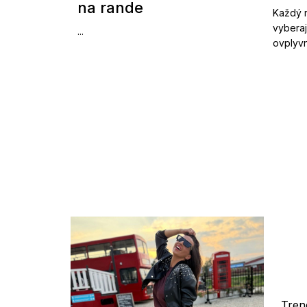
na rande
Každý r
vyberaj
...
ovplyvn
Tren