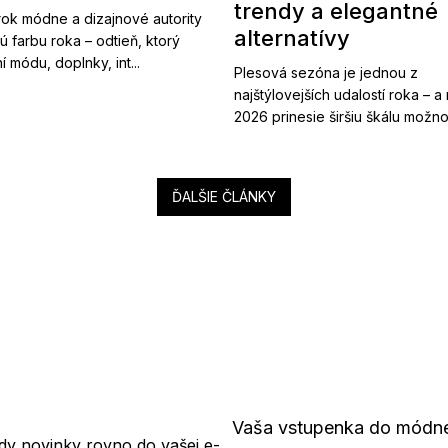
trendy a elegantné
ok módne a dizajnové autority
alternatívy
ú farbu roka – odtieň, ktorý
í módu, doplnky, int...
Plesová sezóna je jednou z
najštýlovejších udalostí roka – a
2026 prinesie širšiu škálu možnost
ĎALŠIE ČLÁNKY
Vaša vstupenka do módn
dy novinky rovno do vašej e-