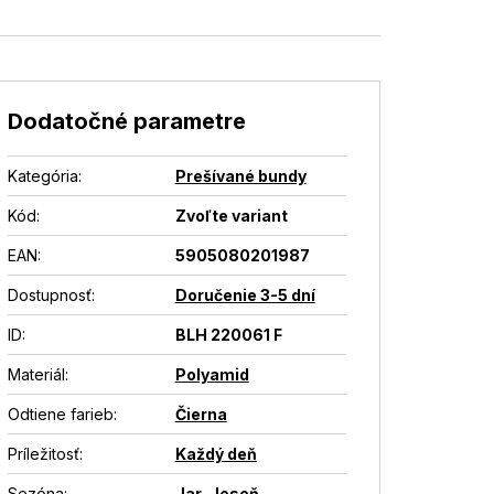
Dodatočné parametre
Kategória
:
Prešívané bundy
Kód:
Zvoľte variant
EAN
:
5905080201987
Dostupnosť
:
Doručenie 3-5 dní
ID
:
BLH 220061 F
Materiál
:
Polyamid
Odtiene farieb
:
Čierna
Príležitosť
:
Každý deň
Sezóna
:
Jar
,
Jeseň