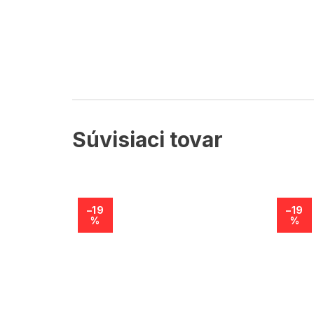
Súvisiaci tovar
–19
–19
%
%