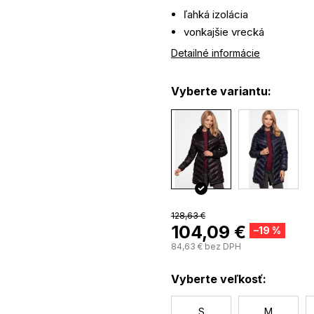
ľahká izolácia
vonkajšie vrecká
odopínateľná kapucňa
Detailné informácie
bavlnené manžety
obojcestný zips
Vyberte variantu:
128,63 €
104,09 €
–19 %
84,63 € bez DPH
Vyberte veľkosť:
S
M