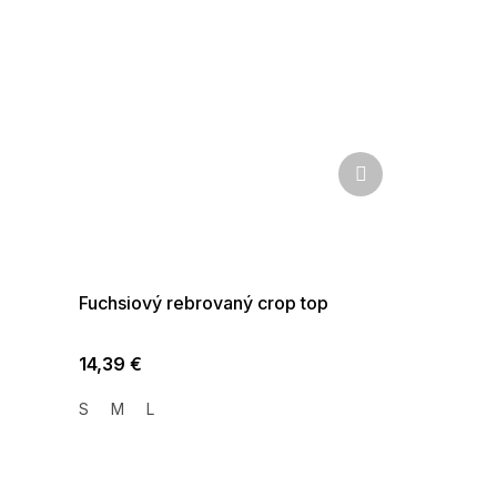
Ďalší
produkt
SUMMER SALE -35% ?
G_SUMMER35:35:EUR:P:f!2026-
08-04-09:01,2026-08-10-
09:00
Fuchsiový rebrovaný crop top
14,39 €
S
M
L