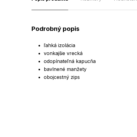
Podrobný popis
ľahká izolácia
vonkajšie vrecká
odopínateľná kapucňa
bavlnené manžety
obojcestný zips