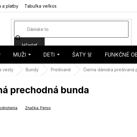
 a platby
Tabuľka veľkostí
Fotorecenzie
Hodnotenie obcho
Hľadať
MUŽI
DETI
ŠATY 👗
FUNKČNÉ OB
košík
a vesty
Bundy
Prešívané
Čierna dámska prešívaná
ná prechodná bunda
odnotenia
Značka:
Perso