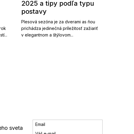
2025 a tipy podľa typu
postavy
Plesová sezóna je za dverami as ňou
 rok
prichádza jedinečná príležitosť zažiariť
í...
v elegantnom a štýlovom...
Email
eho sveta