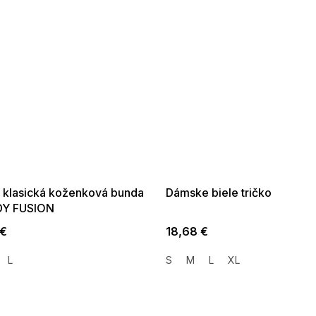
SALE -35% ?
SUMMER SALE -35% ?
35:EUR:P:f!2026-
G_SUMMER35:35:EUR:P:f!2026-
01,2026-08-10-
08-04-09:01,2026-08-10-
09:00
09:00
 klasická koženková bunda
Dámske biele tričko
Y FUSION
 €
18,68 €
L
S
M
L
XL