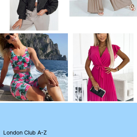
Z
á
p
ä
t
London Club A-Z