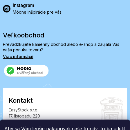
Instagram
Módne inšpirácie pre vás
Veľkoobchod
Prevádzkujete kamenný obchod alebo e-shop a zaujala Vás
naša ponuka tovaru?
Viac informácií
Kontakt
EasyStock s.r.o.
17. listopadu 220
549 41 Červený Kostelec
IČ: 07727402, DIČ: CZ07727402
Aby sa Vám lepšie nakupovali naše trendy, treba udeliť