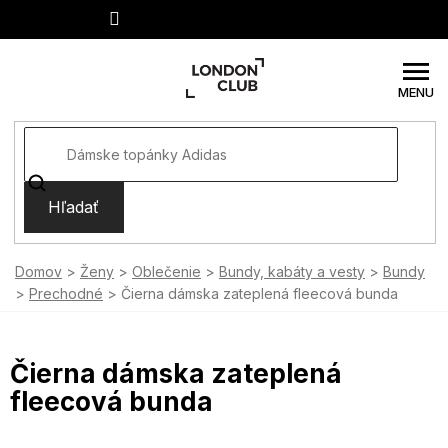
Prejsť
na
obsah
Hľadať
Domov
Ženy
Oblečenie
Bundy, kabáty a vesty
Bundy
Prechodné
Čierna dámska zateplená fleecová bunda
Čierna dámska zateplená
fleecová bunda
SUMMER SALE -35% ?
MMER35:35:EUR:P:f!2026-