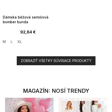
MMER35:35:EUR:P:f!2026-
8-04-09:01,2026-08-10-
09:00
Dámska béžová semišová
bomber bunda
92,64 €
M
L
XL
ZOBRAZIŤ VŠETKY SÚVISIACE PRODUKTY
MAGAZÍN: NOSÍ TRENDY