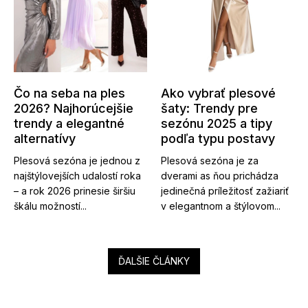
Čo na seba na ples
Ako vybrať plesové
2026? Najhorúcejšie
šaty: Trendy pre
trendy a elegantné
sezónu 2025 a tipy
alternatívy
podľa typu postavy
Plesová sezóna je jednou z
Plesová sezóna je za
najštýlovejších udalostí roka
dverami as ňou prichádza
– a rok 2026 prinesie širšiu
jedinečná príležitosť zažiariť
škálu možností...
v elegantnom a štýlovom...
ĎALŠIE ČLÁNKY