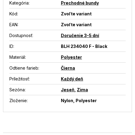
Kategória
:
Prechodné bundy
Kód:
Zvoľte variant
EAN
:
Zvoľte variant
Dostupnosť
:
Doručenie 3-5 dní
ID
:
BLH 234040 F - Black
Materiál
:
Polyester
Odtiene farieb
:
Čierna
Príležitosť
:
Každý deň
Sezóna
:
Jeseň
,
Zima
Zloženie
:
Nylon, Polyester