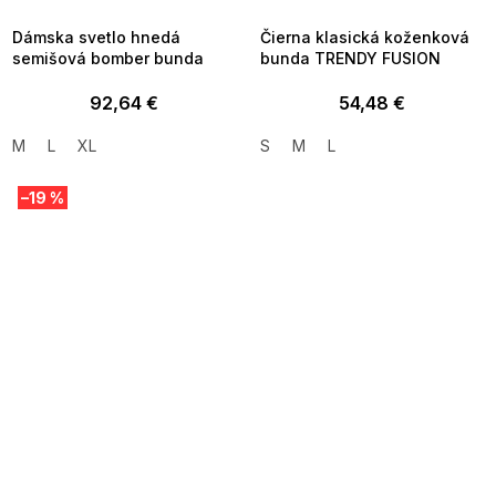
09:00
09:00
Dámska svetlo hnedá
Čierna klasická koženková
semišová bomber bunda
bunda TRENDY FUSION
92,64 €
54,48 €
M
L
XL
S
M
L
–19 %
SUMMER SALE -35% ?