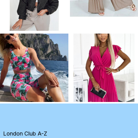
Z
á
p
ä
t
London Club A-Z