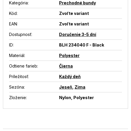
Kategória
:
Prechodné bundy
Kód:
Zvoľte variant
EAN
:
Zvoľte variant
Dostupnosť
:
Doručenie 3-5 dní
ID
:
BLH 234040 F - Black
Materiál
:
Polyester
Odtiene farieb
:
Čierna
Príležitosť
:
Každý deň
Sezóna
:
Jeseň
,
Zima
Zloženie
:
Nylon, Polyester