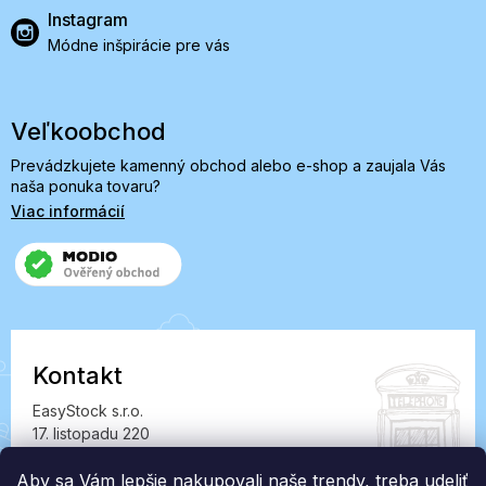
Instagram
Módne inšpirácie pre vás
Veľkoobchod
Prevádzkujete kamenný obchod alebo e-shop a zaujala Vás
naša ponuka tovaru?
Viac informácií
Kontakt
EasyStock s.r.o.
17. listopadu 220
549 41 Červený Kostelec
IČ: 07727402, DIČ: CZ07727402
Aby sa Vám lepšie nakupovali naše trendy, treba udeliť