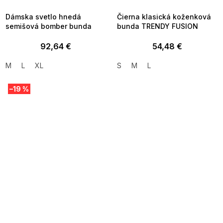
09:00
09:00
Dámska svetlo hnedá
Čierna klasická koženková
semišová bomber bunda
bunda TRENDY FUSION
92,64 €
54,48 €
M
L
XL
S
M
L
–19 %
SUMMER SALE -35% ?