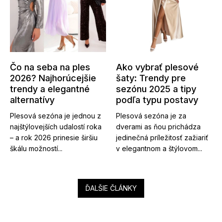
Čo na seba na ples
Ako vybrať plesové
2026? Najhorúcejšie
šaty: Trendy pre
trendy a elegantné
sezónu 2025 a tipy
alternatívy
podľa typu postavy
Plesová sezóna je jednou z
Plesová sezóna je za
najštýlovejších udalostí roka
dverami as ňou prichádza
– a rok 2026 prinesie širšiu
jedinečná príležitosť zažiariť
škálu možností...
v elegantnom a štýlovom...
ĎALŠIE ČLÁNKY