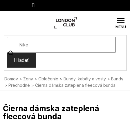
Prejsť
na
obsah
Hľadať
Domov
Ženy
Oblečenie
Bundy, kabáty a vesty
Bundy
Prechodné
Čierna dámska zateplená fleecová bunda
Čierna dámska zateplená
fleecová bunda
SUMMER SALE -35% ?
MMER35:35:EUR:P:f!2026-