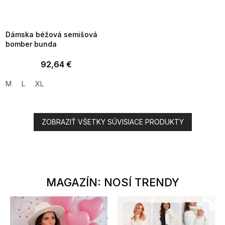
MMER35:35:EUR:P:f!2026-
8-04-09:01,2026-08-10-
09:00
Dámska béžová semišová
bomber bunda
92,64 €
M
L
XL
ZOBRAZIŤ VŠETKY SÚVISIACE PRODUKTY
MAGAZÍN: NOSÍ TRENDY