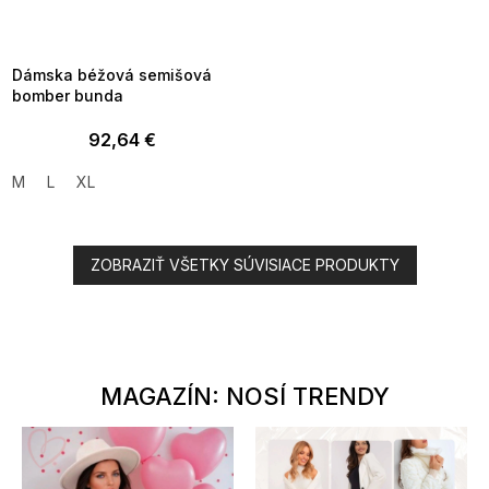
MMER35:35:EUR:P:f!2026-
8-04-09:01,2026-08-10-
09:00
Dámska béžová semišová
bomber bunda
92,64 €
M
L
XL
ZOBRAZIŤ VŠETKY SÚVISIACE PRODUKTY
MAGAZÍN: NOSÍ TRENDY