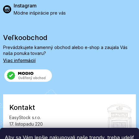
Instagram
Módne inšpirácie pre vás
Veľkoobchod
Prevádzkujete kamenný obchod alebo e-shop a zaujala Vás
naša ponuka tovaru?
Viac informácií
Kontakt
EasyStock s.r.o.
17. listopadu 220
549 41 Červený Kostelec
IČ: 07727402, DIČ: CZ07727402
Aby sa Vám lepšie nakupovali naše trendy, treba udeliť