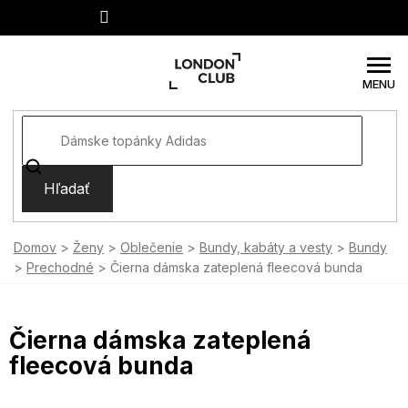
Prejsť
na
obsah
Hľadať
Domov
Ženy
Oblečenie
Bundy, kabáty a vesty
Bundy
Prechodné
Čierna dámska zateplená fleecová bunda
Čierna dámska zateplená
fleecová bunda
SUMMER SALE -35% ?
MMER35:35:EUR:P:f!2026-