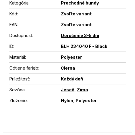
Kategória
:
Prechodné bundy
Kód:
Zvoľte variant
EAN
:
Zvoľte variant
Dostupnosť
:
Doručenie 3-5 dní
ID
:
BLH 234040 F - Black
Materiál
:
Polyester
Odtiene farieb
:
Čierna
Príležitosť
:
Každý deň
Sezóna
:
Jeseň
,
Zima
Zloženie
:
Nylon, Polyester