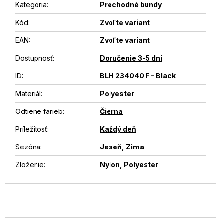
Kategória
:
Prechodné bundy
Kód:
Zvoľte variant
EAN
:
Zvoľte variant
Dostupnosť
:
Doručenie 3-5 dní
ID
:
BLH 234040 F - Black
Materiál
:
Polyester
Odtiene farieb
:
Čierna
Príležitosť
:
Každý deň
Sezóna
:
Jeseň
,
Zima
Zloženie
:
Nylon, Polyester