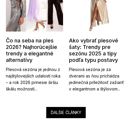
Čo na seba na ples
Ako vybrať plesové
2026? Najhorúcejšie
šaty: Trendy pre
trendy a elegantné
sezónu 2025 a tipy
alternatívy
podľa typu postavy
Plesová sezóna je jednou z
Plesová sezóna je za
najštýlovejších udalostí roka
dverami as ňou prichádza
– a rok 2026 prinesie širšiu
jedinečná príležitosť zažiariť
škálu možností...
v elegantnom a štýlovom...
ĎALŠIE ČLÁNKY