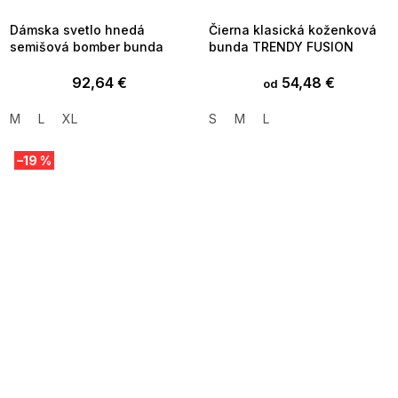
09:00
09:00
Dámska svetlo hnedá
Čierna klasická koženková
semišová bomber bunda
bunda TRENDY FUSION
92,64 €
54,48 €
od
M
L
XL
S
M
L
–19 %