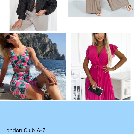
Z
á
p
ä
t
London Club A-Z