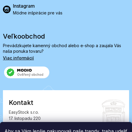
Instagram
Módne inšpirácie pre vás
Veľkoobchod
Prevádzkujete kamenný obchod alebo e-shop a zaujala Vás
naša ponuka tovaru?
Viac informácií
Kontakt
EasyStock s.r.o.
17. listopadu 220
549 41 Červený Kostelec
IČ: 07727402, DIČ: CZ07727402
Aby sa Vám lepšie nakupovali naše trendy, treba udeliť