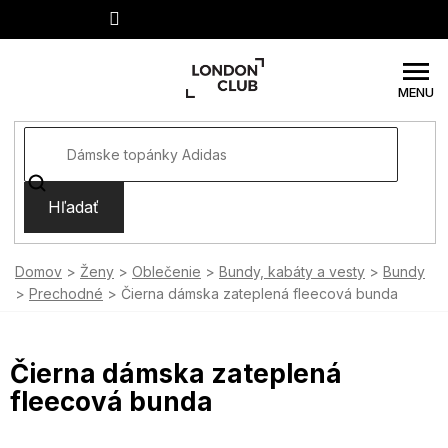
Prejsť
na
obsah
Hľadať
Domov
Ženy
Oblečenie
Bundy, kabáty a vesty
Bundy
Prechodné
Čierna dámska zateplená fleecová bunda
Čierna dámska zateplená
fleecová bunda
SUMMER SALE -35% ?
MMER35:35:EUR:P:f!2026-