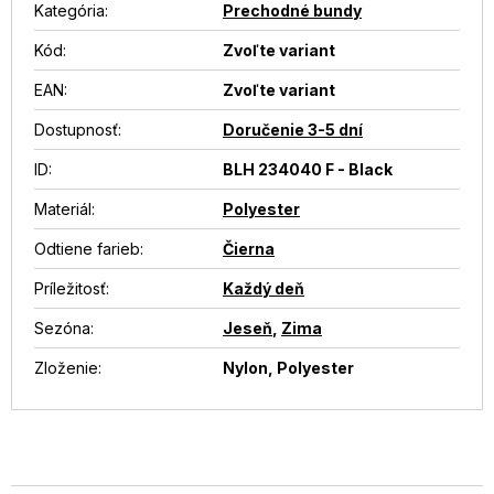
Kategória
:
Prechodné bundy
Kód:
Zvoľte variant
EAN
:
Zvoľte variant
Dostupnosť
:
Doručenie 3-5 dní
ID
:
BLH 234040 F - Black
Materiál
:
Polyester
Odtiene farieb
:
Čierna
Príležitosť
:
Každý deň
Sezóna
:
Jeseň
,
Zima
Zloženie
:
Nylon, Polyester