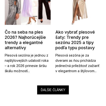
Čo na seba na ples
Ako vybrať plesové
2026? Najhorúcejšie
šaty: Trendy pre
trendy a elegantné
sezónu 2025 a tipy
alternatívy
podľa typu postavy
Plesová sezóna je jednou z
Plesová sezóna je za
najštýlovejších udalostí roka
dverami as ňou prichádza
– a rok 2026 prinesie širšiu
jedinečná príležitosť zažiariť
škálu možností...
v elegantnom a štýlovom...
ĎALŠIE ČLÁNKY