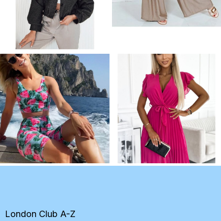
Z
á
p
ä
t
London Club A-Z