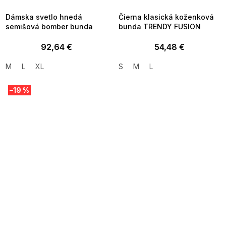
09:00
09:00
Dámska svetlo hnedá
Čierna klasická koženková
semišová bomber bunda
bunda TRENDY FUSION
92,64 €
54,48 €
M
L
XL
S
M
L
–19 %
SUMMER SALE -35% ?