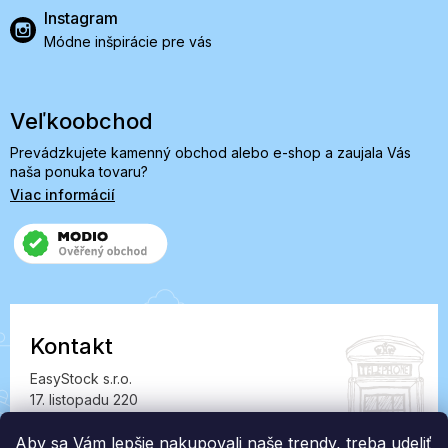
Instagram
Módne inšpirácie pre vás
Veľkoobchod
Prevádzkujete kamenný obchod alebo e-shop a zaujala Vás
naša ponuka tovaru?
Viac informácií
Kontakt
EasyStock s.r.o.
17. listopadu 220
549 41 Červený Kostelec
IČ: 07727402, DIČ: CZ07727402
Aby sa Vám lepšie nakupovali naše trendy, treba udeliť