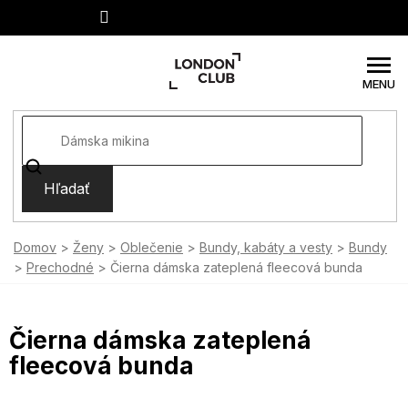
Prejsť
na
obsah
Hľadať
Domov
Ženy
Oblečenie
Bundy, kabáty a vesty
Bundy
Prechodné
Čierna dámska zateplená fleecová bunda
Čierna dámska zateplená
fleecová bunda
SUMMER SALE -35% ?
MMER35:35:EUR:P:f!2026-