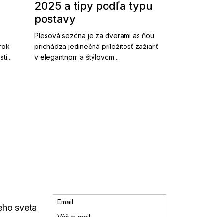
2025 a tipy podľa typu
postavy
Plesová sezóna je za dverami as ňou
 rok
prichádza jedinečná príležitosť zažiariť
í...
v elegantnom a štýlovom...
Email
eho sveta