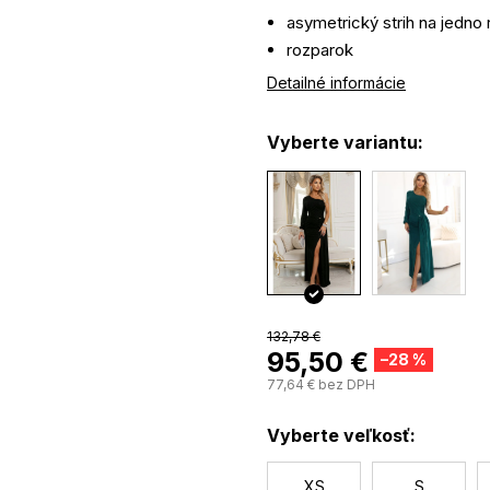
asymetrický strih na jedn
rozparok
jemné splývanie v páse
Detailné informácie
Vyberte variantu:
132,78 €
95,50 €
–28 %
77,64 € bez DPH
Vyberte veľkosť:
XS
S