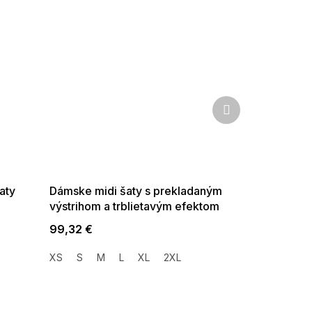
Ďalší
produkt
SUMMER SALE -35% ?
G_SUMMER35:35:EUR:P:f!2026-
08-04-09:01,2026-08-10-
09:00
aty
Dámske midi šaty s prekladaným
výstrihom a trblietavým efektom
svetlo modrej
99,32 €
XS
S
M
L
XL
2XL