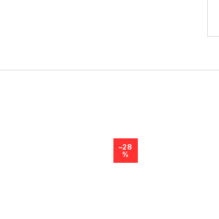
–28
%