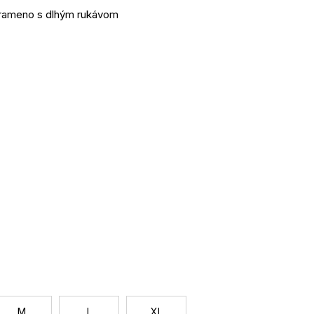
o rameno s dlhým rukávom
Jednotková
cena:
M
L
XL