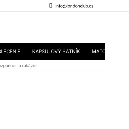
du
O nás
Obchodné podmienky
Podmienky ochrany osobný
info@londonclub.cz
LEČENIE
KAPSULOVÝ ŠATNÍK
MATCHY MATC
 rozparkom a rukávom