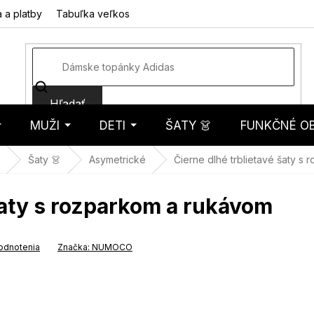
 a platby
Tabuľka veľkostí
Fotorecenzie
Hodnotenie obcho
Hľadať
MUŽI
DETI
ŠATY 👗
FUNKČNÉ OB
košík
Šaty 👗
Asymetrické
Čierne dlhé trblietavé šaty s
šaty s rozparkom a rukávom
odnotenia
Značka:
NUMOCO