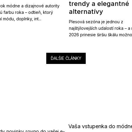
trendy a elegantné
ok módne a dizajnové autority
alternatívy
ú farbu roka – odtieň, ktorý
í módu, doplnky, int...
Plesová sezóna je jednou z
najštýlovejších udalostí roka – a
2026 prinesie širšiu škálu možnost
ĎALŠIE ČLÁNKY
Vaša vstupenka do módn
dy novinky rovno do vašej e-