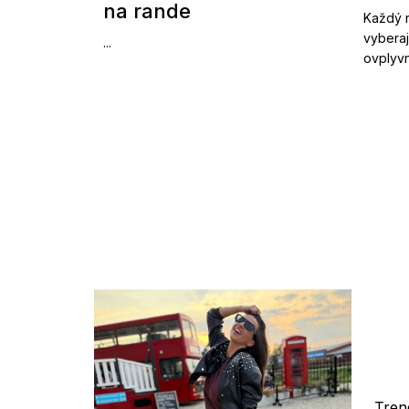
na rande
Každý r
vyberaj
...
ovplyvn
Tren