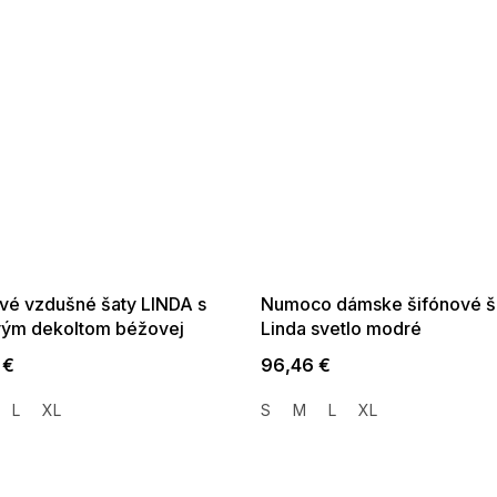
SALE -35% ?
SUMMER SALE -35% ?
35:EUR:P:f!2026-
G_SUMMER35:35:EUR:P:f!2026-
01,2026-08-10-
08-04-09:01,2026-08-10-
09:00
09:00
vé vzdušné šaty LINDA s
Numoco dámske šifónové š
vým dekoltom béžovej
Linda svetlo modré
 €
96,46 €
L
XL
S
M
L
XL