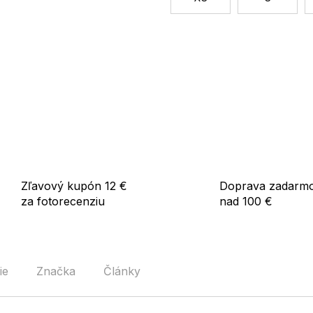
Zľavový kupón 12 €
Doprava zadarm
za fotorecenziu
nad 100 €
ie
Značka
Články