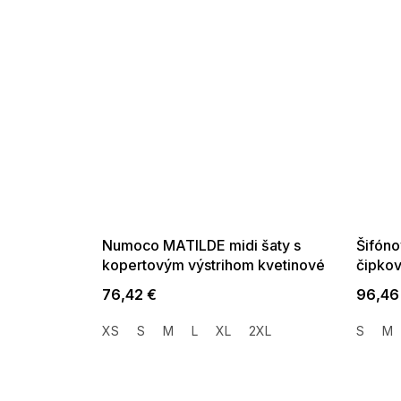
SUMMER SALE -35% ?
SUMMER 
G_SUMMER35:35:EUR:P:f!2026-
G_SUMMER35:
08-04-09:01,2026-08-10-
08-04-09:
09:00
Numoco MATILDE midi šaty s
Šifóno
kopertovým výstrihom kvetinové
čipko
modré s ružovými kvetmi
76,42 €
96,46
XS
S
M
L
XL
2XL
S
M