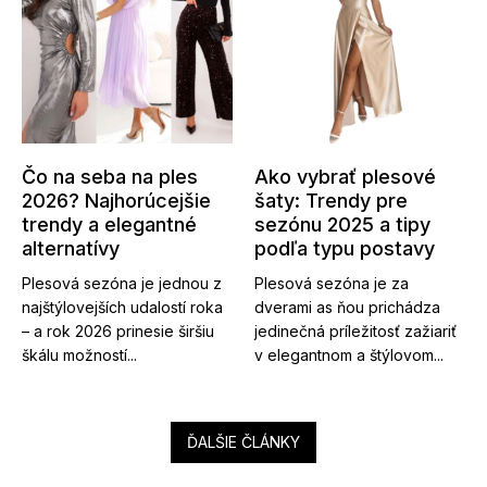
Čo na seba na ples
Ako vybrať plesové
2026? Najhorúcejšie
šaty: Trendy pre
trendy a elegantné
sezónu 2025 a tipy
alternatívy
podľa typu postavy
Plesová sezóna je jednou z
Plesová sezóna je za
najštýlovejších udalostí roka
dverami as ňou prichádza
– a rok 2026 prinesie širšiu
jedinečná príležitosť zažiariť
škálu možností...
v elegantnom a štýlovom...
ĎALŠIE ČLÁNKY