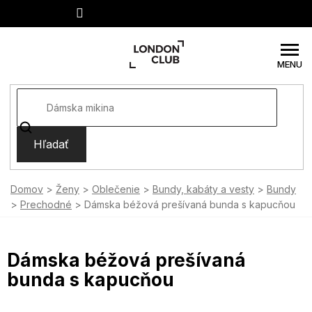
Prejsť
na
obsah
Hľadať
Domov
Ženy
Oblečenie
Bundy, kabáty a vesty
Bundy
Prechodné
Dámska béžová prešívaná bunda s kapucňou
Dámska béžová prešívaná
bunda s kapucňou
SUMMER SALE -35% ?
MMER35:35:EUR:P:f!2026-