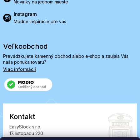
Novinky na jednom mieste
Instagram
Módne inšpirácie pre vás
Veľkoobchod
Prevádzkujete kamenný obchod alebo e-shop a zaujala Vás
naša ponuka tovaru?
Viac informácií
Kontakt
EasyStock s.r.o.
17. listopadu 220
549 41 Červený Kostelec