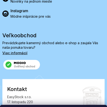
Novinky na jednom mieste
Instagram
Módne inšpirácie pre vás
Veľkoobchod
Prevádzkujete kamenný obchod alebo e-shop a zaujala Vás
naša ponuka tovaru?
Viac informácií
Kontakt
EasyStock s.r.o.
17. listopadu 220
549 41 Červený Kostelec