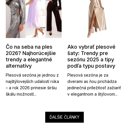
Čo na seba na ples
Ako vybrať plesové
2026? Najhorúcejšie
šaty: Trendy pre
trendy a elegantné
sezónu 2025 a tipy
alternatívy
podľa typu postavy
Plesová sezóna je jednou z
Plesová sezóna je za
najštýlovejších udalostí roka
dverami as ňou prichádza
– a rok 2026 prinesie širšiu
jedinečná príležitosť zažiariť
škálu možností...
v elegantnom a štýlovom...
ĎALŠIE ČLÁNKY