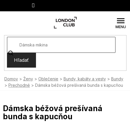
Prejsť
na
obsah
Hľadať
Domov
Ženy
Oblečenie
Bundy, kabáty a vesty
Bundy
Prechodné
Dámska béžová prešívaná bunda s kapucňou
Dámska béžová prešívaná
bunda s kapucňou
SUMMER SALE -35% ?
MMER35:35:EUR:P:f!2026-